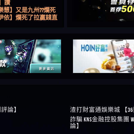
樂慧】又是九州??爛死
網不要玩
伊依】爛死了拉贏錢直
帳號可以去吃屎
靜茹】推薦小畢，我也
畢的會員～～
家羭】推推
VA娛樂城】還會自己做假
來毀謗欸哈哈哈好厲
順堪】黑網不出金
伊珊】不推薦爛公司
順堪】星匯娛樂城出金
後贏錢就不給出金
順堪】黑網出金幾次後
就不出金出
運彩】
sd】唬爛不出金黑網垃圾
俊曄】所以會出金嗎現
是一樣的狀況
依揚】廢物喔
】推代理真的好相處
鴻傑】請問一下100多萬
0則評論】
渣打財富通娛樂城 【3
金嗎，有誰可以回答
】LINE:kK605638
詐騙 kns金融控股集團 W
亞廷】#免費手遊#錢龍
論】
NE#http
】真的