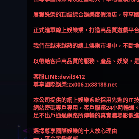
平台 請遠離
資金
M.L.Edge無法出金 被M.L.Edge詐
Robinhood是真的嗎 被Robinhood
是詐騙 FLTO是真的嗎 被FLTO詐
騙家破人亡 ALYWS是真的嗎
新型詐騙手法 （受害者免費
騙的錢一招拿回
詐騙的錢怎麼辦 本文教你如
騙的錢怎麼辦 本文教你如何
ALYWS是不是詐騙 ALYWS是詐騙
援助賴zg369）當當詐騙 當當
屢獲殊榮的頂級綜合娛樂度假酒店，尊享國際 
何拿回被騙資金
拿回被騙資金
嗎 （ALYWS）無法出金 請小心
是不是詐騙 當當是真的嗎 當
群組暗椿
當是詐騙嗎 六旬老婦深信當
正式進軍線上娛樂業，打造高品質遊戲平
當高獲利回報被騙的家破人
亡
我們在越來越熱的線上娛樂市場中，不斷
以帶給客戶高品質的服務、產品、娛樂，
客服LINE:devil3412
尊享國際娛樂:zx006.zx88188.net
本公司提供的網上娛樂系統採用先進的IT
網站密碼專戶專用，客戶服務24小時暢通
足不出戶通過網路所傳輸的真實賭場影像
選擇尊享國際娛樂的十大放心理由
一、平台足夠權威