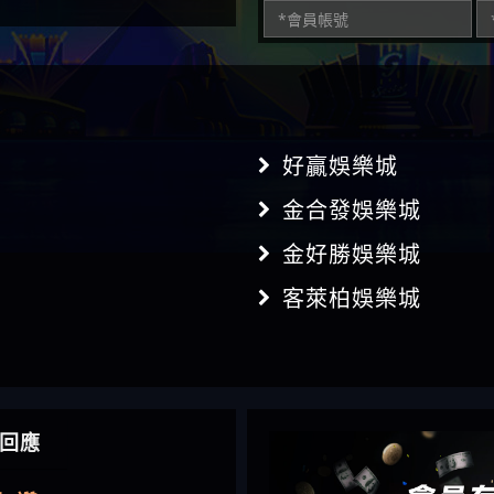
好贏娛樂城
金合發娛樂城
金好勝娛樂城
客萊柏娛樂城
】推代理真的好相處
鴻傑】請問一下100多萬
金嗎，有誰可以回答
】LINE:kK605638
亞廷】#免費手遊#錢龍
NE#http
】真的
回應
如軒】黑網一個呵呵
i】讚