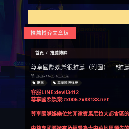
【蔡
何拿回被騙資金
拿回被騙資金
嗎 （ALYWS）無法出金 請小心
是不是詐騙 當當是真的嗎 當
旅
私】2025 線上老虎機這樣
【推薦博弈】這款《ATG 武
【We
群組暗椿
當是詐騙嗎 六旬老婦深信當
挑！RTP、波動率和平台安全
俠》老虎機真的猛！玩過才
【推薦博弈】BNG電子遊戲完
【沈
當高獲利回報被騙的家破人
的全攻略！
知道什麼叫超過3萬種中獎方
整攻略！熱門老虎機、集鴻
【其他問題】【2025】ATG試
了黑
【林
亡
式！
運玩法、獨家試玩一次看！
玩必看！戰神賽特51,000倍數
【其他問題】「拆解力智投
接鎖
【陳
玩法攻略，輕鬆稱霸老虎
資詐騙套路緊急追討賴
【其他問題】 【遇天盛商行
推薦博弈文章板
是小
【黃
機！
zg369」力智投資是不是詐騙
詐騙追回資金賴zg369】天盛
【其他問題】 受害者援助賴
【A
力智投資是真的嗎 力智投資
商行詐騙 天盛商行是不是詐
【zg369】退休老翁被大戶e點
【其他問題】 弘記投資詐騙
對話
【陳
是詐騙嗎 南部老翁還在癡迷
騙 天盛商行是真的嗎 天盛商
靈詐騙痛不欲生 大戶e點靈是
持續收割國人中【免費討回
【其他問題】 被騙追回賴
首頁
推薦博弈
【黃
力智投資高回報獲利 請不要
行是詐騙嗎 被天盛商行詐騙
真的嗎 大戶e點靈是不是詐騙
資金賴zg369】弘記投資是詐
【zg369】KnTop利用新型詐騙
【其他問題】機台運算專案
尊享國際娛樂很推薦（附圖） #推薦博弈
【陳
在匯款
一招教你拿回
大戶e點靈是詐騙嗎 大戶e點
騙嗎 弘記投資是不是詐騙 弘
手法欺詐群眾 KnTop是真的嗎
詐騙持續收割國人中【免費
【其他問題】 Hoyabit詐騙持
幾次
【陳
靈無法出金 （大戶e點靈）教
記投資是真的嗎 被弘記投資
KnTop是不是詐騙 KnTop是詐騙
討回資金賴zg369】機台運算
續收割國人中【免費討回資
【其他問題】KS.M多元化行銷
2020-11-05 16:36:36
贏了
【玩
你如何規避詐騙陷阱
詐騙的錢怎麼辦 本文教你如
嗎 【KnTop】KnTop無法出金 被
專案是詐騙嗎 機台運算專案
金賴zg369】Hoyabit是詐騙嗎
詐騙持續收割國人中【免費
【其他問題】免費追回賴
推薦
尊享國際娛樂
【a
何拿回被騙資金
KnTop詐騙的錢一招拿回
是不是詐騙 機台運算專案是
Hoyabit是不是詐騙 Hoyabit是真
討回資金賴zg369】KS.M多元化
「zg369」深度解析野原家
【其他問題】元盈橋詐騙持
客服LINE:devil3412
平台
【蘇
真的嗎 被機台運算專案詐騙
的嗎 被HoyabitHoyabit詐騙的錢
行銷是詐騙嗎 KS.M多元化行
Family & Love如何詐騙 野原家
續收割國人中【免費討回資
【其他問題】被騙追回賴
尊享國際娛樂:zx006.zx88188.net
在也
【侯
的錢怎麼辦 本文教你如何拿
怎麼辦 本文教你如何拿回被
銷是不是詐騙 KS.M多元化行
Family & Love是不是詐騙 野原家
金賴zg369】元盈橋是詐騙嗎
【zg369】M.L.Edge利用新型詐
【其他問題】 Robinhood詐騙
回被騙資金
騙資金
銷是真的嗎 被KS.M多元化行
Family & Love是真的嗎 野原家
元盈橋是不是詐騙 元盈橋是
騙手法欺詐群眾 M.L.Edge是真
持續收割國人中【免費討回
【其他問題】FLTO詐騙持續收
尊享國際娛樂位於菲律賓馬尼拉大都會區
銷詐騙的錢怎麼辦 本文教你
Family & Love是詐騙嗎 165多次
真的嗎 被元盈橋詐騙的錢怎
的嗎 M.L.Edge是不是詐騙
資金賴zg369】Robinhood是詐騙
割國人中【免費討回資金賴
【其他問題】 遇詐騙求救賴
如何拿回被騙資金
通報野原家 Family & Love是詐騙
麼辦 本文教你如何拿回被騙
M.L.Edge是詐騙嗎 【M.L.Edge】
嗎 Robinhood是不是詐騙
zg369】FLTO是詐騙嗎 FLTO是不
【zg369】八旬老翁被ALYWS詐
【其他問題】 一招教你揭秘
由尊享國際擁有及經營為大中華地區領先