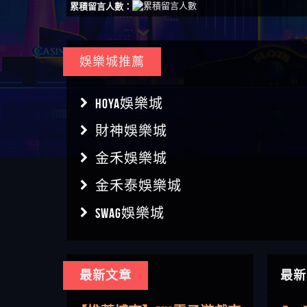
累積留言人數：
娛樂城推薦
HOYA娛樂城
財神娛樂城
金禾娛樂城
金禾泰娛樂城
【傑
【盧
SWAG娛樂城
會出
【王亞廷
【王
【其他問題】用理性數據指
皇ONLI
【傑
路，開啟你的高回報娛樂之
【其他問題】【老玩家不藏
最新文章
最新
【蔡
旅
私】2025 線上老虎機這樣
【推薦博弈】這款《ATG 武
【We
挑！RTP、波動率和平台安全
俠》老虎機真的猛！玩過才
【推薦博弈】BNG電子遊戲完