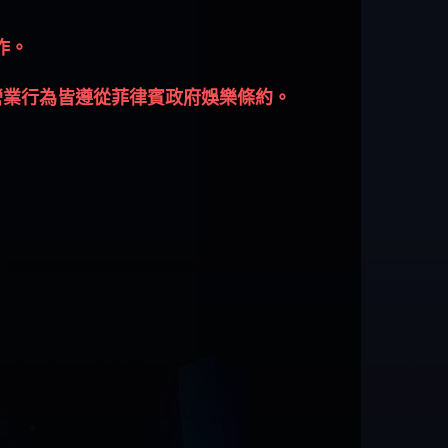
作。
營業行為皆遵從菲律賓政府娛樂條約。