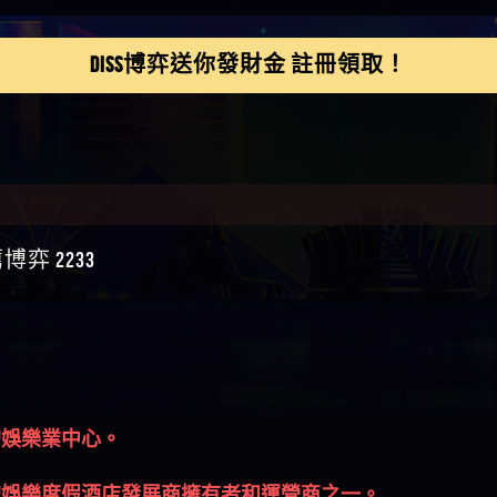
如軒】黑網一個呵呵
i】讚
DISS博弈送你發財金 註冊領取！
樂慧】又是九州??爛死
網不要玩
伊依】爛死了拉贏錢直
帳號可以去吃屎
靜茹】推薦小畢，我也
畢的會員～～
家羭】推推
VA娛樂城】還會自己做假
來毀謗欸哈哈哈好厲
順堪】黑網不出金
伊珊】不推薦爛公司
 2233
順堪】星匯娛樂城出金
後贏錢就不給出金
順堪】黑網出金幾次後
就不出金出
運彩】
sd】唬爛不出金黑網垃圾
俊曄】所以會出金嗎現
是一樣的狀況
依揚】廢物喔
的娛樂業中心。
的娛樂度假酒店發展商擁有者和運營商之一。