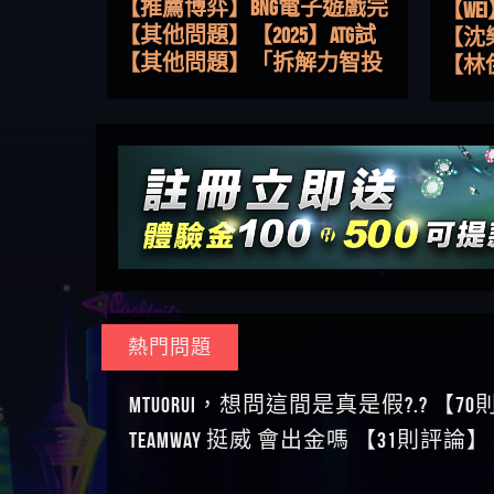
【沈
的全攻略！
知道什麼叫超過3萬種中獎方
整攻略！熱門老虎機、集鴻
【其他問題】【2025】ATG試
了黑
【林
式！
運玩法、獨家試玩一次看！
玩必看！戰神賽特51,000倍數
【其他問題】「拆解力智投
接鎖
【陳
玩法攻略，輕鬆稱霸老虎
資詐騙套路緊急追討賴
【其他問題】 【遇天盛商行
是小
【黃
機！
zg369」力智投資是不是詐騙
詐騙追回資金賴zg369】天盛
【其他問題】 受害者援助賴
【A
力智投資是真的嗎 力智投資
商行詐騙 天盛商行是不是詐
【zg369】退休老翁被大戶e點
【其他問題】 弘記投資詐騙
對話
【陳
是詐騙嗎 南部老翁還在癡迷
騙 天盛商行是真的嗎 天盛商
靈詐騙痛不欲生 大戶e點靈是
持續收割國人中【免費討回
【其他問題】 被騙追回賴
【黃
力智投資高回報獲利 請不要
行是詐騙嗎 被天盛商行詐騙
真的嗎 大戶e點靈是不是詐騙
資金賴zg369】弘記投資是詐
【zg369】KnTop利用新型詐騙
【其他問題】機台運算專案
【陳
在匯款
一招教你拿回
大戶e點靈是詐騙嗎 大戶e點
騙嗎 弘記投資是不是詐騙 弘
手法欺詐群眾 KnTop是真的嗎
詐騙持續收割國人中【免費
【其他問題】 Hoyabit詐騙持
幾次
【陳
靈無法出金 （大戶e點靈）教
記投資是真的嗎 被弘記投資
KnTop是不是詐騙 KnTop是詐騙
討回資金賴zg369】機台運算
續收割國人中【免費討回資
【其他問題】KS.M多元化行銷
贏了
【玩
你如何規避詐騙陷阱
詐騙的錢怎麼辦 本文教你如
嗎 【KnTop】KnTop無法出金 被
專案是詐騙嗎 機台運算專案
金賴zg369】Hoyabit是詐騙嗎
詐騙持續收割國人中【免費
【其他問題】免費追回賴
【a
何拿回被騙資金
KnTop詐騙的錢一招拿回
是不是詐騙 機台運算專案是
Hoyabit是不是詐騙 Hoyabit是真
討回資金賴zg369】KS.M多元化
「zg369」深度解析野原家
【其他問題】元盈橋詐騙持
平台
【蘇
真的嗎 被機台運算專案詐騙
的嗎 被HoyabitHoyabit詐騙的錢
行銷是詐騙嗎 KS.M多元化行
Family & Love如何詐騙 野原家
續收割國人中【免費討回資
【其他問題】被騙追回賴
在也
【侯
的錢怎麼辦 本文教你如何拿
怎麼辦 本文教你如何拿回被
銷是不是詐騙 KS.M多元化行
Family & Love是不是詐騙 野原家
金賴zg369】元盈橋是詐騙嗎
【zg369】M.L.Edge利用新型詐
【其他問題】 Robinhood詐騙
熱門問題
【傑
回被騙資金
騙資金
銷是真的嗎 被KS.M多元化行
Family & Love是真的嗎 野原家
元盈橋是不是詐騙 元盈橋是
騙手法欺詐群眾 M.L.Edge是真
持續收割國人中【免費討回
【其他問題】FLTO詐騙持續收
【盧
銷詐騙的錢怎麼辦 本文教你
Family & Love是詐騙嗎 165多次
真的嗎 被元盈橋詐騙的錢怎
的嗎 M.L.Edge是不是詐騙
資金賴zg369】Robinhood是詐騙
割國人中【免費討回資金賴
【其他問題】 遇詐騙求救賴
MTUORUi，想問這間是真是假?.? 【7
會出
【王亞廷
如何拿回被騙資金
通報野原家 Family & Love是詐騙
麼辦 本文教你如何拿回被騙
M.L.Edge是詐騙嗎 【M.L.Edge】
嗎 Robinhood是不是詐騙
zg369】FLTO是詐騙嗎 FLTO是不
【zg369】八旬老翁被ALYWS詐
【其他問題】 一招教你揭秘
TEAMWAY 挺威 會出金嗎 【31則評論】
【王
平台 請遠離
資金
M.L.Edge無法出金 被M.L.Edge詐
Robinhood是真的嗎 被Robinhood
是詐騙 FLTO是真的嗎 被FLTO詐
騙家破人亡 ALYWS是真的嗎
新型詐騙手法 （受害者免費
【其他問題】用理性數據指
皇ONLI
【傑
騙的錢一招拿回
詐騙的錢怎麼辦 本文教你如
騙的錢怎麼辦 本文教你如何
ALYWS是不是詐騙 ALYWS是詐騙
援助賴zg369）當當詐騙 當當
路，開啟你的高回報娛樂之
【其他問題】【老玩家不藏