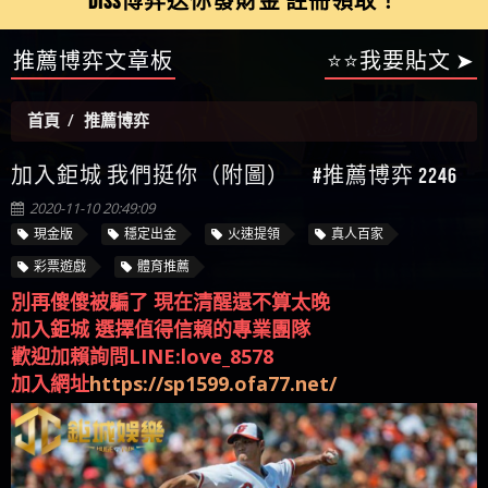
【陳順堪】星匯娛樂城出金幾次後贏錢就不給出
推薦博弈文章板
⭐⭐我要貼文 ➤
被騙資金
ALYWS是詐騙嗎 （ALYWS）無法出金 請小心群組暗椿
者免費援助賴zg369）當當詐騙 當當是不是詐騙 當
金
【陳順堪】黑網出金幾次後贏了就不出金出
當是真的嗎 當當是詐騙嗎 六旬老婦深信當當高獲
【玩運彩】
首頁
推薦博弈
利回報被騙的家破人亡
【asd】唬爛不出金黑網垃圾平台
【蘇俊曄】所以會出金嗎現在也是一樣的狀況
加入鉅城 我們挺你（附圖） #推薦博弈 2246
【侯依揚】廢物喔
2020-11-10 20:49:09
現金版
穩定出金
火速提領
真人百家
彩票遊戲
體育推薦
別再傻傻被騙了 現在清醒還不算太晚
加入鉅城 選擇值得信賴的專業團隊
歡迎加賴詢問LINE:love_8578
加入網址
https://sp1599.ofa77.net/