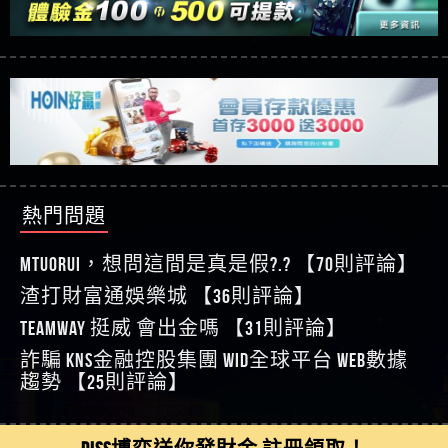
【玩運彩】
利回報被騙的家破人亡
這樣挑！RTP、波動率和平台安全的全攻略！
【推薦博弈】這款《ATG 武俠》老虎機真的猛！玩
【asd】唬爛不出金黑網垃圾平台
過才知道什麼叫超過3萬種中獎方式！
【推薦博弈】BNG電子遊戲完整攻略！熱門老虎
【蘇俊曄】所以會出金嗎現在也是一樣的狀況
機、集鴻運玩法、獨家試玩一次看！
【其他問題】【2025】ATG試玩必看！戰神賽特
【侯依揚】廢物喔
51,000倍數玩法攻略，輕鬆稱霸老虎機！
【其他問題】「拆解力智投資詐騙套路緊急追討
【傑】推代理真的好相處
賴zg369」力智投資是不是詐騙 力智投資是真的嗎
【其他問題】 【遇天盛商行詐騙追回資金賴
【盧鴻傑】請問一下100多萬會出金嗎，有誰可以
力智投資是詐騙嗎 南部老翁還在癡迷力智投資高
zg369】天盛商行詐騙 天盛商行是不是詐騙 天盛商
【其他問題】 受害者援助賴【zg369】退休老翁被
回答
【王亞廷】LINE:kK605638
回報獲利 請不要在匯款
行是真的嗎 天盛商行是詐騙嗎 被天盛商行詐騙一
大戶e點靈詐騙痛不欲生 大戶e點靈是真的嗎 大戶e
【其他問題】 弘記投資詐騙持續收割國人中【免
熱門問題
【王亞廷】#免費手遊#錢龍皇ONLINE#http
招教你拿回
點靈是不是詐騙 大戶e點靈是詐騙嗎 大戶e點靈無
費討回資金賴zg369】弘記投資是詐騙嗎 弘記投資
【其他問題】 被騙追回賴【zg369】KnTop利用新型
【傑】真的
法出金 （大戶e點靈）教你如何規避詐騙陷阱
是不是詐騙 弘記投資是真的嗎 被弘記投資詐騙的
詐騙手法欺詐群眾 KnTop是真的嗎 KnTop是不是詐騙
【其他問題】機台運算專案詐騙持續收割國人中
MTUORUi，想問這間是真是假?.? 【70則評論】
【蔡如軒】黑網一個呵呵
錢怎麼辦 本文教你如何拿回被騙資金
KnTop是詐騙嗎 【KnTop】KnTop無法出金 被KnTop詐騙
【免費討回資金賴zg369】機台運算專案是詐騙嗎
【其他問題】 Hoyabit詐騙持續收割國人中【免費
渣打財富通娛樂城 【36則評論】
【Wei】讚
的錢一招拿回
機台運算專案是不是詐騙 機台運算專案是真的嗎
討回資金賴zg369】Hoyabit是詐騙嗎 Hoyabit是不是詐
【其他問題】KS.M多元化行銷詐騙持續收割國人
【沈樂慧】又是九州??爛死了黑網不要玩
TEAMWAY 挺威 會出金嗎 【31則評論】
被機台運算專案詐騙的錢怎麼辦 本文教你如何拿
騙 Hoyabit是真的嗎 被HoyabitHoyabit詐騙的錢怎麼辦
中【免費討回資金賴zg369】KS.M多元化行銷是詐
【其他問題】免費追回賴「zg369」深度解析野原
【林伊依】爛死了拉贏錢直接鎖帳號可以去吃屎
詐騙 kns金融控股集團 WID全球平台 WEB數據
回被騙資金
本文教你如何拿回被騙資金
騙嗎 KS.M多元化行銷是不是詐騙 KS.M多元化行銷是
家 Family & Love如何詐騙 野原家 Family & Love是不是詐
【其他問題】元盈橋詐騙持續收割國人中【免費
【陳靜茹】推薦小畢，我也是小畢的會員～～
趨勢 【25則評論】
真的嗎 被KS.M多元化行銷詐騙的錢怎麼辦 本文教
騙 野原家 Family & Love是真的嗎 野原家 Family & Love是
討回資金賴zg369】元盈橋是詐騙嗎 元盈橋是不是
【其他問題】被騙追回賴【zg369】M.L.Edge利用新
【黃家羭】推推
你如何拿回被騙資金
詐騙嗎 165多次通報野原家 Family & Love是詐騙平台
詐騙 元盈橋是真的嗎 被元盈橋詐騙的錢怎麼辦
型詐騙手法欺詐群眾 M.L.Edge是真的嗎 M.L.Edge是不
【其他問題】 Robinhood詐騙持續收割國人中【免
【AVA娛樂城】還會自己做假對話來毀謗欸哈哈哈
請遠離
本文教你如何拿回被騙資金
是詐騙 M.L.Edge是詐騙嗎 【M.L.Edge】M.L.Edge無法出
費討回資金賴zg369】Robinhood是詐騙嗎 Robinhood是
【其他問題】FLTO詐騙持續收割國人中【免費討回
DISS博弈送你發財金 註冊領取！
好厲
【陳順堪】黑網不出金
金 被M.L.Edge詐騙的錢一招拿回
不是詐騙 Robinhood是真的嗎 被Robinhood詐騙的錢怎
資金賴zg369】FLTO是詐騙嗎 FLTO是不是詐騙 FLTO是
【其他問題】 遇詐騙求救賴【zg369】八旬老翁被
【黃伊珊】不推薦爛公司
麼辦 本文教你如何拿回被騙資金
真的嗎 被FLTO詐騙的錢怎麼辦 本文教你如何拿回
ALYWS詐騙家破人亡 ALYWS是真的嗎 ALYWS是不是詐騙
【其他問題】 一招教你揭秘新型詐騙手法 （受害