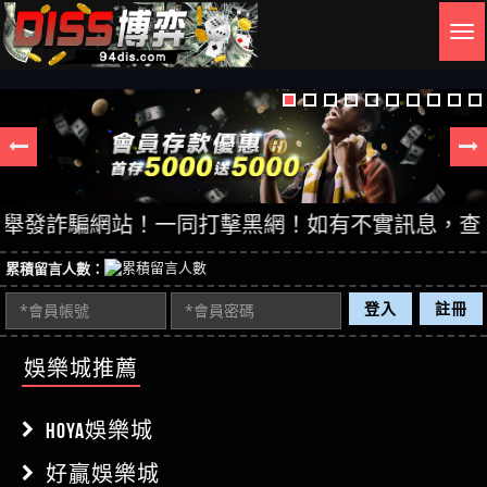
Togg
navig
發詐騙網站！一同打擊黑網！如有不實訊息，查證後立即
累積留言人數：
登入
註冊
娛樂城推薦
HOYA娛樂城
好贏娛樂城