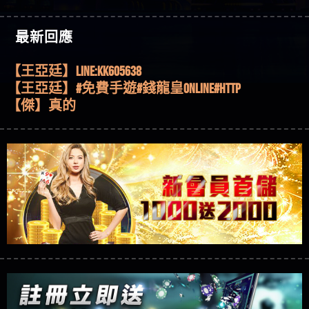
機、集鴻運玩法、獨家試玩一次看！
【其他問題】【2025】ATG試玩必看！戰神賽特
51,000倍數玩法攻略，輕鬆稱霸老虎機！
【其他問題】「拆解力智投資詐騙套路緊急追討
【傑】推代理真的好相處
最新回應
賴zg369」力智投資是不是詐騙 力智投資是真的嗎
【其他問題】 【遇天盛商行詐騙追回資金賴
【盧鴻傑】請問一下100多萬會出金嗎，有誰可以
力智投資是詐騙嗎 南部老翁還在癡迷力智投資高
zg369】天盛商行詐騙 天盛商行是不是詐騙 天盛商
【其他問題】 受害者援助賴【zg369】退休老翁被
回答
【王亞廷】LINE:kK605638
回報獲利 請不要在匯款
行是真的嗎 天盛商行是詐騙嗎 被天盛商行詐騙一
大戶e點靈詐騙痛不欲生 大戶e點靈是真的嗎 大戶e
【其他問題】 弘記投資詐騙持續收割國人中【免
【王亞廷】#免費手遊#錢龍皇ONLINE#http
招教你拿回
點靈是不是詐騙 大戶e點靈是詐騙嗎 大戶e點靈無
費討回資金賴zg369】弘記投資是詐騙嗎 弘記投資
【其他問題】 被騙追回賴【zg369】KnTop利用新型
【傑】真的
法出金 （大戶e點靈）教你如何規避詐騙陷阱
是不是詐騙 弘記投資是真的嗎 被弘記投資詐騙的
詐騙手法欺詐群眾 KnTop是真的嗎 KnTop是不是詐騙
【其他問題】機台運算專案詐騙持續收割國人中
【蔡如軒】黑網一個呵呵
錢怎麼辦 本文教你如何拿回被騙資金
KnTop是詐騙嗎 【KnTop】KnTop無法出金 被KnTop詐騙
【免費討回資金賴zg369】機台運算專案是詐騙嗎
【其他問題】 Hoyabit詐騙持續收割國人中【免費
【Wei】讚
的錢一招拿回
機台運算專案是不是詐騙 機台運算專案是真的嗎
討回資金賴zg369】Hoyabit是詐騙嗎 Hoyabit是不是詐
【其他問題】KS.M多元化行銷詐騙持續收割國人
【沈樂慧】又是九州??爛死了黑網不要玩
被機台運算專案詐騙的錢怎麼辦 本文教你如何拿
騙 Hoyabit是真的嗎 被HoyabitHoyabit詐騙的錢怎麼辦
中【免費討回資金賴zg369】KS.M多元化行銷是詐
【其他問題】免費追回賴「zg369」深度解析野原
【林伊依】爛死了拉贏錢直接鎖帳號可以去吃屎
回被騙資金
本文教你如何拿回被騙資金
騙嗎 KS.M多元化行銷是不是詐騙 KS.M多元化行銷是
家 Family & Love如何詐騙 野原家 Family & Love是不是詐
【其他問題】元盈橋詐騙持續收割國人中【免費
【陳靜茹】推薦小畢，我也是小畢的會員～～
真的嗎 被KS.M多元化行銷詐騙的錢怎麼辦 本文教
騙 野原家 Family & Love是真的嗎 野原家 Family & Love是
討回資金賴zg369】元盈橋是詐騙嗎 元盈橋是不是
【其他問題】被騙追回賴【zg369】M.L.Edge利用新
【黃家羭】推推
你如何拿回被騙資金
詐騙嗎 165多次通報野原家 Family & Love是詐騙平台
詐騙 元盈橋是真的嗎 被元盈橋詐騙的錢怎麼辦
型詐騙手法欺詐群眾 M.L.Edge是真的嗎 M.L.Edge是不
【其他問題】 Robinhood詐騙持續收割國人中【免
【AVA娛樂城】還會自己做假對話來毀謗欸哈哈哈
請遠離
本文教你如何拿回被騙資金
是詐騙 M.L.Edge是詐騙嗎 【M.L.Edge】M.L.Edge無法出
費討回資金賴zg369】Robinhood是詐騙嗎 Robinhood是
【其他問題】FLTO詐騙持續收割國人中【免費討回
好厲
【陳順堪】黑網不出金
金 被M.L.Edge詐騙的錢一招拿回
不是詐騙 Robinhood是真的嗎 被Robinhood詐騙的錢怎
資金賴zg369】FLTO是詐騙嗎 FLTO是不是詐騙 FLTO是
【其他問題】 遇詐騙求救賴【zg369】八旬老翁被
【黃伊珊】不推薦爛公司
麼辦 本文教你如何拿回被騙資金
真的嗎 被FLTO詐騙的錢怎麼辦 本文教你如何拿回
ALYWS詐騙家破人亡 ALYWS是真的嗎 ALYWS是不是詐騙
【其他問題】 一招教你揭秘新型詐騙手法 （受害
【陳順堪】星匯娛樂城出金幾次後贏錢就不給出
被騙資金
ALYWS是詐騙嗎 （ALYWS）無法出金 請小心群組暗椿
者免費援助賴zg369）當當詐騙 當當是不是詐騙 當
【其他問題】用理性數據指路，開啟你的高回報
金
【陳順堪】黑網出金幾次後贏了就不出金出
當是真的嗎 當當是詐騙嗎 六旬老婦深信當當高獲
娛樂之旅
【其他問題】【老玩家不藏私】2025 線上老虎機