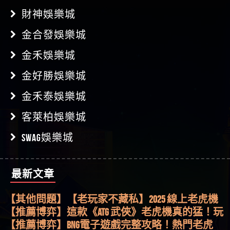
財神娛樂城
金合發娛樂城
金禾娛樂城
金好勝娛樂城
金禾泰娛樂城
客萊柏娛樂城
SWAG娛樂城
最新文章
【其他問題】用理性數據指路，開啟你的高回報
娛樂之旅
【其他問題】【老玩家不藏私】2025 線上老虎機
這樣挑！RTP、波動率和平台安全的全攻略！
【推薦博弈】這款《ATG 武俠》老虎機真的猛！玩
過才知道什麼叫超過3萬種中獎方式！
【推薦博弈】BNG電子遊戲完整攻略！熱門老虎