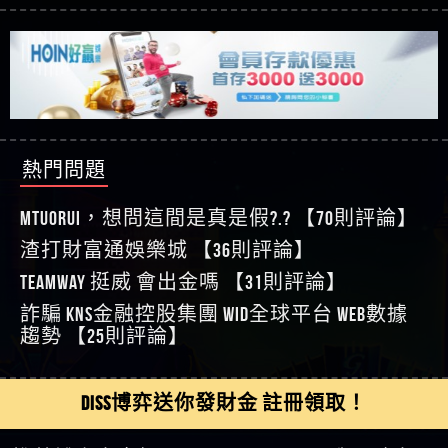
【玩運彩】
利回報被騙的家破人亡
這樣挑！RTP、波動率和平台安全的全攻略！
【推薦博弈】這款《ATG 武俠》老虎機真的猛！玩
【asd】唬爛不出金黑網垃圾平台
過才知道什麼叫超過3萬種中獎方式！
【推薦博弈】BNG電子遊戲完整攻略！熱門老虎
【蘇俊曄】所以會出金嗎現在也是一樣的狀況
機、集鴻運玩法、獨家試玩一次看！
【其他問題】【2025】ATG試玩必看！戰神賽特
【侯依揚】廢物喔
51,000倍數玩法攻略，輕鬆稱霸老虎機！
【其他問題】「拆解力智投資詐騙套路緊急追討
【傑】推代理真的好相處
賴zg369」力智投資是不是詐騙 力智投資是真的嗎
【其他問題】 【遇天盛商行詐騙追回資金賴
【盧鴻傑】請問一下100多萬會出金嗎，有誰可以
力智投資是詐騙嗎 南部老翁還在癡迷力智投資高
zg369】天盛商行詐騙 天盛商行是不是詐騙 天盛商
【其他問題】 受害者援助賴【zg369】退休老翁被
回答
【王亞廷】LINE:kK605638
回報獲利 請不要在匯款
行是真的嗎 天盛商行是詐騙嗎 被天盛商行詐騙一
大戶e點靈詐騙痛不欲生 大戶e點靈是真的嗎 大戶e
【其他問題】 弘記投資詐騙持續收割國人中【免
熱門問題
【王亞廷】#免費手遊#錢龍皇ONLINE#http
招教你拿回
點靈是不是詐騙 大戶e點靈是詐騙嗎 大戶e點靈無
費討回資金賴zg369】弘記投資是詐騙嗎 弘記投資
【其他問題】 被騙追回賴【zg369】KnTop利用新型
【傑】真的
法出金 （大戶e點靈）教你如何規避詐騙陷阱
是不是詐騙 弘記投資是真的嗎 被弘記投資詐騙的
詐騙手法欺詐群眾 KnTop是真的嗎 KnTop是不是詐騙
【其他問題】機台運算專案詐騙持續收割國人中
MTUORUi，想問這間是真是假?.? 【70則評論】
【蔡如軒】黑網一個呵呵
錢怎麼辦 本文教你如何拿回被騙資金
KnTop是詐騙嗎 【KnTop】KnTop無法出金 被KnTop詐騙
【免費討回資金賴zg369】機台運算專案是詐騙嗎
【其他問題】 Hoyabit詐騙持續收割國人中【免費
渣打財富通娛樂城 【36則評論】
【Wei】讚
的錢一招拿回
機台運算專案是不是詐騙 機台運算專案是真的嗎
討回資金賴zg369】Hoyabit是詐騙嗎 Hoyabit是不是詐
【其他問題】KS.M多元化行銷詐騙持續收割國人
【沈樂慧】又是九州??爛死了黑網不要玩
TEAMWAY 挺威 會出金嗎 【31則評論】
被機台運算專案詐騙的錢怎麼辦 本文教你如何拿
騙 Hoyabit是真的嗎 被HoyabitHoyabit詐騙的錢怎麼辦
中【免費討回資金賴zg369】KS.M多元化行銷是詐
【其他問題】免費追回賴「zg369」深度解析野原
【林伊依】爛死了拉贏錢直接鎖帳號可以去吃屎
詐騙 kns金融控股集團 WID全球平台 WEB數據
回被騙資金
本文教你如何拿回被騙資金
騙嗎 KS.M多元化行銷是不是詐騙 KS.M多元化行銷是
家 Family & Love如何詐騙 野原家 Family & Love是不是詐
【其他問題】元盈橋詐騙持續收割國人中【免費
【陳靜茹】推薦小畢，我也是小畢的會員～～
趨勢 【25則評論】
真的嗎 被KS.M多元化行銷詐騙的錢怎麼辦 本文教
騙 野原家 Family & Love是真的嗎 野原家 Family & Love是
討回資金賴zg369】元盈橋是詐騙嗎 元盈橋是不是
【其他問題】被騙追回賴【zg369】M.L.Edge利用新
【黃家羭】推推
你如何拿回被騙資金
詐騙嗎 165多次通報野原家 Family & Love是詐騙平台
詐騙 元盈橋是真的嗎 被元盈橋詐騙的錢怎麼辦
型詐騙手法欺詐群眾 M.L.Edge是真的嗎 M.L.Edge是不
【其他問題】 Robinhood詐騙持續收割國人中【免
【AVA娛樂城】還會自己做假對話來毀謗欸哈哈哈
請遠離
本文教你如何拿回被騙資金
是詐騙 M.L.Edge是詐騙嗎 【M.L.Edge】M.L.Edge無法出
費討回資金賴zg369】Robinhood是詐騙嗎 Robinhood是
【其他問題】FLTO詐騙持續收割國人中【免費討回
DISS博弈送你發財金 註冊領取！
好厲
【陳順堪】黑網不出金
金 被M.L.Edge詐騙的錢一招拿回
不是詐騙 Robinhood是真的嗎 被Robinhood詐騙的錢怎
資金賴zg369】FLTO是詐騙嗎 FLTO是不是詐騙 FLTO是
【其他問題】 遇詐騙求救賴【zg369】八旬老翁被
【黃伊珊】不推薦爛公司
麼辦 本文教你如何拿回被騙資金
真的嗎 被FLTO詐騙的錢怎麼辦 本文教你如何拿回
ALYWS詐騙家破人亡 ALYWS是真的嗎 ALYWS是不是詐騙
【其他問題】 一招教你揭秘新型詐騙手法 （受害