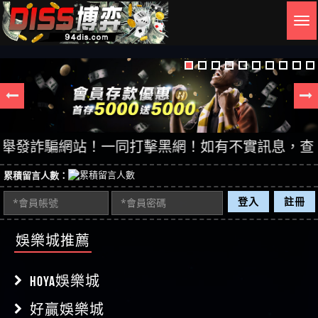
Togg
navig
發詐騙網站！一同打擊黑網！如有不實訊息，查證後立
累積留言人數：
登入
註冊
娛樂城推薦
HOYA娛樂城
好贏娛樂城