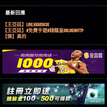
機、集鴻運玩法、獨家試玩一次看！
【其他問題】【2025】ATG試玩必看！戰神賽特
51,000倍數玩法攻略，輕鬆稱霸老虎機！
【其他問題】「拆解力智投資詐騙套路緊急追討
【傑】推代理真的好相處
最新回應
賴zg369」力智投資是不是詐騙 力智投資是真的嗎
【其他問題】 【遇天盛商行詐騙追回資金賴
【盧鴻傑】請問一下100多萬會出金嗎，有誰可以
力智投資是詐騙嗎 南部老翁還在癡迷力智投資高
zg369】天盛商行詐騙 天盛商行是不是詐騙 天盛商
【其他問題】 受害者援助賴【zg369】退休老翁被
回答
【王亞廷】LINE:kK605638
回報獲利 請不要在匯款
行是真的嗎 天盛商行是詐騙嗎 被天盛商行詐騙一
大戶e點靈詐騙痛不欲生 大戶e點靈是真的嗎 大戶e
【其他問題】 弘記投資詐騙持續收割國人中【免
【王亞廷】#免費手遊#錢龍皇ONLINE#http
招教你拿回
點靈是不是詐騙 大戶e點靈是詐騙嗎 大戶e點靈無
費討回資金賴zg369】弘記投資是詐騙嗎 弘記投資
【其他問題】 被騙追回賴【zg369】KnTop利用新型
【傑】真的
法出金 （大戶e點靈）教你如何規避詐騙陷阱
是不是詐騙 弘記投資是真的嗎 被弘記投資詐騙的
詐騙手法欺詐群眾 KnTop是真的嗎 KnTop是不是詐騙
【其他問題】機台運算專案詐騙持續收割國人中
【蔡如軒】黑網一個呵呵
錢怎麼辦 本文教你如何拿回被騙資金
KnTop是詐騙嗎 【KnTop】KnTop無法出金 被KnTop詐騙
【免費討回資金賴zg369】機台運算專案是詐騙嗎
【其他問題】 Hoyabit詐騙持續收割國人中【免費
【Wei】讚
的錢一招拿回
機台運算專案是不是詐騙 機台運算專案是真的嗎
討回資金賴zg369】Hoyabit是詐騙嗎 Hoyabit是不是詐
【其他問題】KS.M多元化行銷詐騙持續收割國人
【沈樂慧】又是九州??爛死了黑網不要玩
被機台運算專案詐騙的錢怎麼辦 本文教你如何拿
騙 Hoyabit是真的嗎 被HoyabitHoyabit詐騙的錢怎麼辦
中【免費討回資金賴zg369】KS.M多元化行銷是詐
【其他問題】免費追回賴「zg369」深度解析野原
【林伊依】爛死了拉贏錢直接鎖帳號可以去吃屎
回被騙資金
本文教你如何拿回被騙資金
騙嗎 KS.M多元化行銷是不是詐騙 KS.M多元化行銷是
家 Family & Love如何詐騙 野原家 Family & Love是不是詐
【其他問題】元盈橋詐騙持續收割國人中【免費
【陳靜茹】推薦小畢，我也是小畢的會員～～
真的嗎 被KS.M多元化行銷詐騙的錢怎麼辦 本文教
騙 野原家 Family & Love是真的嗎 野原家 Family & Love是
討回資金賴zg369】元盈橋是詐騙嗎 元盈橋是不是
【其他問題】被騙追回賴【zg369】M.L.Edge利用新
【黃家羭】推推
你如何拿回被騙資金
詐騙嗎 165多次通報野原家 Family & Love是詐騙平台
詐騙 元盈橋是真的嗎 被元盈橋詐騙的錢怎麼辦
型詐騙手法欺詐群眾 M.L.Edge是真的嗎 M.L.Edge是不
【其他問題】 Robinhood詐騙持續收割國人中【免
【AVA娛樂城】還會自己做假對話來毀謗欸哈哈哈
請遠離
本文教你如何拿回被騙資金
是詐騙 M.L.Edge是詐騙嗎 【M.L.Edge】M.L.Edge無法出
費討回資金賴zg369】Robinhood是詐騙嗎 Robinhood是
【其他問題】FLTO詐騙持續收割國人中【免費討回
好厲
【陳順堪】黑網不出金
金 被M.L.Edge詐騙的錢一招拿回
不是詐騙 Robinhood是真的嗎 被Robinhood詐騙的錢怎
資金賴zg369】FLTO是詐騙嗎 FLTO是不是詐騙 FLTO是
【其他問題】 遇詐騙求救賴【zg369】八旬老翁被
【黃伊珊】不推薦爛公司
麼辦 本文教你如何拿回被騙資金
真的嗎 被FLTO詐騙的錢怎麼辦 本文教你如何拿回
ALYWS詐騙家破人亡 ALYWS是真的嗎 ALYWS是不是詐騙
【其他問題】 一招教你揭秘新型詐騙手法 （受害
【陳順堪】星匯娛樂城出金幾次後贏錢就不給出
被騙資金
ALYWS是詐騙嗎 （ALYWS）無法出金 請小心群組暗椿
者免費援助賴zg369）當當詐騙 當當是不是詐騙 當
【其他問題】用理性數據指路，開啟你的高回報
金
【陳順堪】黑網出金幾次後贏了就不出金出
當是真的嗎 當當是詐騙嗎 六旬老婦深信當當高獲
娛樂之旅
【其他問題】【老玩家不藏私】2025 線上老虎機