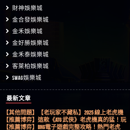
財神娛樂城
金合發娛樂城
金禾娛樂城
金好勝娛樂城
金禾泰娛樂城
客萊柏娛樂城
SWAG娛樂城
最新文章
【其他問題】用理性數據指路，開啟你的高回報
娛樂之旅
【其他問題】【老玩家不藏私】2025 線上老虎機
這樣挑！RTP、波動率和平台安全的全攻略！
【推薦博弈】這款《ATG 武俠》老虎機真的猛！玩
過才知道什麼叫超過3萬種中獎方式！
【推薦博弈】BNG電子遊戲完整攻略！熱門老虎