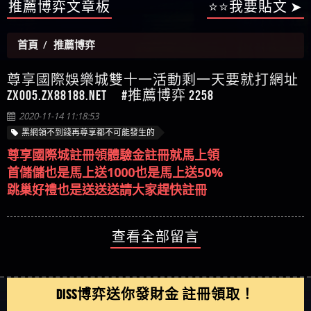
【陳順堪】星匯娛樂城出金幾次後贏錢就不給出
推薦博弈文章板
⭐⭐我要貼文 ➤
被騙資金
ALYWS是詐騙嗎 （ALYWS）無法出金 請小心群組暗椿
者免費援助賴zg369）當當詐騙 當當是不是詐騙 當
金
【陳順堪】黑網出金幾次後贏了就不出金出
當是真的嗎 當當是詐騙嗎 六旬老婦深信當當高獲
【玩運彩】
首頁
推薦博弈
利回報被騙的家破人亡
【asd】唬爛不出金黑網垃圾平台
【蘇俊曄】所以會出金嗎現在也是一樣的狀況
尊享國際娛樂城雙十一活動剩一天要就打網址
【侯依揚】廢物喔
zx005.zx88188.net #推薦博弈 2258
2020-11-14 11:18:53
黑網領不到錢再尊享都不可能發生的
尊享國際城註冊領體驗金註冊就馬上領
首儲儲也是馬上送1000也是馬上送50%
跳巢好禮也是送送送請大家趕快註冊
查看全部留言
DISS博弈送你發財金 註冊領取！