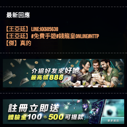
機、集鴻運玩法、獨家試玩一次看！
【其他問題】【2025】ATG試玩必看！戰神賽特
51,000倍數玩法攻略，輕鬆稱霸老虎機！
【其他問題】「拆解力智投資詐騙套路緊急追討
【傑】推代理真的好相處
最新回應
賴zg369」力智投資是不是詐騙 力智投資是真的嗎
【其他問題】 【遇天盛商行詐騙追回資金賴
【盧鴻傑】請問一下100多萬會出金嗎，有誰可以
力智投資是詐騙嗎 南部老翁還在癡迷力智投資高
zg369】天盛商行詐騙 天盛商行是不是詐騙 天盛商
【其他問題】 受害者援助賴【zg369】退休老翁被
回答
【王亞廷】LINE:kK605638
回報獲利 請不要在匯款
行是真的嗎 天盛商行是詐騙嗎 被天盛商行詐騙一
大戶e點靈詐騙痛不欲生 大戶e點靈是真的嗎 大戶e
【其他問題】 弘記投資詐騙持續收割國人中【免
【王亞廷】#免費手遊#錢龍皇ONLINE#http
招教你拿回
點靈是不是詐騙 大戶e點靈是詐騙嗎 大戶e點靈無
費討回資金賴zg369】弘記投資是詐騙嗎 弘記投資
【其他問題】 被騙追回賴【zg369】KnTop利用新型
【傑】真的
法出金 （大戶e點靈）教你如何規避詐騙陷阱
是不是詐騙 弘記投資是真的嗎 被弘記投資詐騙的
詐騙手法欺詐群眾 KnTop是真的嗎 KnTop是不是詐騙
【其他問題】機台運算專案詐騙持續收割國人中
【蔡如軒】黑網一個呵呵
錢怎麼辦 本文教你如何拿回被騙資金
KnTop是詐騙嗎 【KnTop】KnTop無法出金 被KnTop詐騙
【免費討回資金賴zg369】機台運算專案是詐騙嗎
【其他問題】 Hoyabit詐騙持續收割國人中【免費
【Wei】讚
的錢一招拿回
機台運算專案是不是詐騙 機台運算專案是真的嗎
討回資金賴zg369】Hoyabit是詐騙嗎 Hoyabit是不是詐
【其他問題】KS.M多元化行銷詐騙持續收割國人
【沈樂慧】又是九州??爛死了黑網不要玩
被機台運算專案詐騙的錢怎麼辦 本文教你如何拿
騙 Hoyabit是真的嗎 被HoyabitHoyabit詐騙的錢怎麼辦
中【免費討回資金賴zg369】KS.M多元化行銷是詐
【其他問題】免費追回賴「zg369」深度解析野原
【林伊依】爛死了拉贏錢直接鎖帳號可以去吃屎
回被騙資金
本文教你如何拿回被騙資金
騙嗎 KS.M多元化行銷是不是詐騙 KS.M多元化行銷是
家 Family & Love如何詐騙 野原家 Family & Love是不是詐
【其他問題】元盈橋詐騙持續收割國人中【免費
【陳靜茹】推薦小畢，我也是小畢的會員～～
真的嗎 被KS.M多元化行銷詐騙的錢怎麼辦 本文教
騙 野原家 Family & Love是真的嗎 野原家 Family & Love是
討回資金賴zg369】元盈橋是詐騙嗎 元盈橋是不是
【其他問題】被騙追回賴【zg369】M.L.Edge利用新
【黃家羭】推推
你如何拿回被騙資金
詐騙嗎 165多次通報野原家 Family & Love是詐騙平台
詐騙 元盈橋是真的嗎 被元盈橋詐騙的錢怎麼辦
型詐騙手法欺詐群眾 M.L.Edge是真的嗎 M.L.Edge是不
【其他問題】 Robinhood詐騙持續收割國人中【免
【AVA娛樂城】還會自己做假對話來毀謗欸哈哈哈
請遠離
本文教你如何拿回被騙資金
是詐騙 M.L.Edge是詐騙嗎 【M.L.Edge】M.L.Edge無法出
費討回資金賴zg369】Robinhood是詐騙嗎 Robinhood是
【其他問題】FLTO詐騙持續收割國人中【免費討回
好厲
【陳順堪】黑網不出金
金 被M.L.Edge詐騙的錢一招拿回
不是詐騙 Robinhood是真的嗎 被Robinhood詐騙的錢怎
資金賴zg369】FLTO是詐騙嗎 FLTO是不是詐騙 FLTO是
【其他問題】 遇詐騙求救賴【zg369】八旬老翁被
【黃伊珊】不推薦爛公司
麼辦 本文教你如何拿回被騙資金
真的嗎 被FLTO詐騙的錢怎麼辦 本文教你如何拿回
ALYWS詐騙家破人亡 ALYWS是真的嗎 ALYWS是不是詐騙
【其他問題】 一招教你揭秘新型詐騙手法 （受害
【陳順堪】星匯娛樂城出金幾次後贏錢就不給出
被騙資金
ALYWS是詐騙嗎 （ALYWS）無法出金 請小心群組暗椿
者免費援助賴zg369）當當詐騙 當當是不是詐騙 當
【其他問題】用理性數據指路，開啟你的高回報
金
【陳順堪】黑網出金幾次後贏了就不出金出
當是真的嗎 當當是詐騙嗎 六旬老婦深信當當高獲
娛樂之旅
【其他問題】【老玩家不藏私】2025 線上老虎機