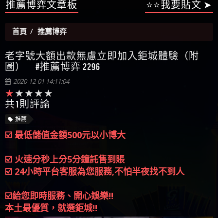
【陳順堪】星匯娛樂城出金幾次後贏錢就不給出
推薦博弈文章板
⭐⭐我要貼文 ➤
被騙資金
ALYWS是詐騙嗎 （ALYWS）無法出金 請小心群組暗椿
者免費援助賴zg369）當當詐騙 當當是不是詐騙 當
金
【陳順堪】黑網出金幾次後贏了就不出金出
當是真的嗎 當當是詐騙嗎 六旬老婦深信當當高獲
【玩運彩】
首頁
推薦博弈
利回報被騙的家破人亡
【asd】唬爛不出金黑網垃圾平台
【蘇俊曄】所以會出金嗎現在也是一樣的狀況
老字號大額出款無慮立即加入鉅城體驗（附
【侯依揚】廢物喔
圖） #推薦博弈 2296
2020-12-01 14:11:04
共1則評論
推薦
☑️ 最低儲值金額500元以小博大
☑️ 火速分秒上分5分鐘託售到賬
☑️ 24小時平台客服為您服務,不怕半夜找不到人
☑️給您即時服務、開心娛樂‼️
本土最優質，就選鉅城‼️