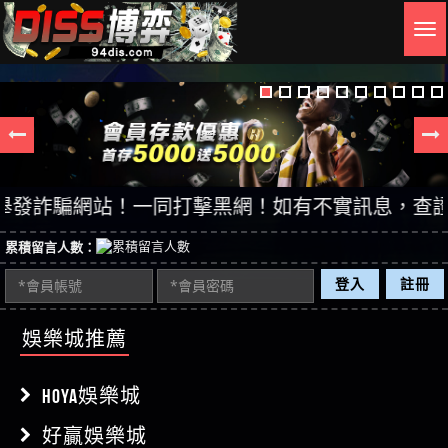
Togg
navig
詐騙網站！一同打擊黑網！如有不實訊息，查證後立即
累積留言人數：
登入
註冊
娛樂城推薦
HOYA娛樂城
好贏娛樂城