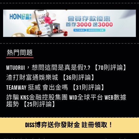
【玩運彩】
利回報被騙的家破人亡
這樣挑！RTP、波動率和平台安全的全攻略！
【推薦博弈】這款《ATG 武俠》老虎機真的猛！玩
【asd】唬爛不出金黑網垃圾平台
過才知道什麼叫超過3萬種中獎方式！
【推薦博弈】BNG電子遊戲完整攻略！熱門老虎
【蘇俊曄】所以會出金嗎現在也是一樣的狀況
機、集鴻運玩法、獨家試玩一次看！
【其他問題】【2025】ATG試玩必看！戰神賽特
【侯依揚】廢物喔
51,000倍數玩法攻略，輕鬆稱霸老虎機！
【其他問題】「拆解力智投資詐騙套路緊急追討
【傑】推代理真的好相處
賴zg369」力智投資是不是詐騙 力智投資是真的嗎
【其他問題】 【遇天盛商行詐騙追回資金賴
【盧鴻傑】請問一下100多萬會出金嗎，有誰可以
力智投資是詐騙嗎 南部老翁還在癡迷力智投資高
zg369】天盛商行詐騙 天盛商行是不是詐騙 天盛商
【其他問題】 受害者援助賴【zg369】退休老翁被
回答
【王亞廷】LINE:kK605638
回報獲利 請不要在匯款
行是真的嗎 天盛商行是詐騙嗎 被天盛商行詐騙一
大戶e點靈詐騙痛不欲生 大戶e點靈是真的嗎 大戶e
【其他問題】 弘記投資詐騙持續收割國人中【免
熱門問題
【王亞廷】#免費手遊#錢龍皇ONLINE#http
招教你拿回
點靈是不是詐騙 大戶e點靈是詐騙嗎 大戶e點靈無
費討回資金賴zg369】弘記投資是詐騙嗎 弘記投資
【其他問題】 被騙追回賴【zg369】KnTop利用新型
【傑】真的
法出金 （大戶e點靈）教你如何規避詐騙陷阱
是不是詐騙 弘記投資是真的嗎 被弘記投資詐騙的
詐騙手法欺詐群眾 KnTop是真的嗎 KnTop是不是詐騙
【其他問題】機台運算專案詐騙持續收割國人中
MTUORUi，想問這間是真是假?.? 【70則評論】
【蔡如軒】黑網一個呵呵
錢怎麼辦 本文教你如何拿回被騙資金
KnTop是詐騙嗎 【KnTop】KnTop無法出金 被KnTop詐騙
【免費討回資金賴zg369】機台運算專案是詐騙嗎
【其他問題】 Hoyabit詐騙持續收割國人中【免費
渣打財富通娛樂城 【36則評論】
【Wei】讚
的錢一招拿回
機台運算專案是不是詐騙 機台運算專案是真的嗎
討回資金賴zg369】Hoyabit是詐騙嗎 Hoyabit是不是詐
【其他問題】KS.M多元化行銷詐騙持續收割國人
【沈樂慧】又是九州??爛死了黑網不要玩
TEAMWAY 挺威 會出金嗎 【31則評論】
被機台運算專案詐騙的錢怎麼辦 本文教你如何拿
騙 Hoyabit是真的嗎 被HoyabitHoyabit詐騙的錢怎麼辦
中【免費討回資金賴zg369】KS.M多元化行銷是詐
【其他問題】免費追回賴「zg369」深度解析野原
【林伊依】爛死了拉贏錢直接鎖帳號可以去吃屎
詐騙 kns金融控股集團 WID全球平台 WEB數據
回被騙資金
本文教你如何拿回被騙資金
騙嗎 KS.M多元化行銷是不是詐騙 KS.M多元化行銷是
家 Family & Love如何詐騙 野原家 Family & Love是不是詐
【其他問題】元盈橋詐騙持續收割國人中【免費
【陳靜茹】推薦小畢，我也是小畢的會員～～
趨勢 【25則評論】
真的嗎 被KS.M多元化行銷詐騙的錢怎麼辦 本文教
騙 野原家 Family & Love是真的嗎 野原家 Family & Love是
討回資金賴zg369】元盈橋是詐騙嗎 元盈橋是不是
【其他問題】被騙追回賴【zg369】M.L.Edge利用新
【黃家羭】推推
你如何拿回被騙資金
詐騙嗎 165多次通報野原家 Family & Love是詐騙平台
詐騙 元盈橋是真的嗎 被元盈橋詐騙的錢怎麼辦
型詐騙手法欺詐群眾 M.L.Edge是真的嗎 M.L.Edge是不
【其他問題】 Robinhood詐騙持續收割國人中【免
【AVA娛樂城】還會自己做假對話來毀謗欸哈哈哈
請遠離
本文教你如何拿回被騙資金
是詐騙 M.L.Edge是詐騙嗎 【M.L.Edge】M.L.Edge無法出
費討回資金賴zg369】Robinhood是詐騙嗎 Robinhood是
【其他問題】FLTO詐騙持續收割國人中【免費討回
DISS博弈送你發財金 註冊領取！
好厲
【陳順堪】黑網不出金
金 被M.L.Edge詐騙的錢一招拿回
不是詐騙 Robinhood是真的嗎 被Robinhood詐騙的錢怎
資金賴zg369】FLTO是詐騙嗎 FLTO是不是詐騙 FLTO是
【其他問題】 遇詐騙求救賴【zg369】八旬老翁被
【黃伊珊】不推薦爛公司
麼辦 本文教你如何拿回被騙資金
真的嗎 被FLTO詐騙的錢怎麼辦 本文教你如何拿回
ALYWS詐騙家破人亡 ALYWS是真的嗎 ALYWS是不是詐騙
【其他問題】 一招教你揭秘新型詐騙手法 （受害