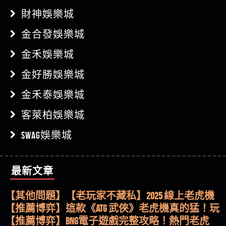
財神娛樂城
金合發娛樂城
金禾娛樂城
金好勝娛樂城
金禾泰娛樂城
客萊柏娛樂城
SWAG娛樂城
最新文章
【其他問題】用理性數據指路，開啟你的高回報
娛樂之旅
【其他問題】【老玩家不藏私】2025 線上老虎機
這樣挑！RTP、波動率和平台安全的全攻略！
【推薦博弈】這款《ATG 武俠》老虎機真的猛！玩
過才知道什麼叫超過3萬種中獎方式！
【推薦博弈】BNG電子遊戲完整攻略！熱門老虎