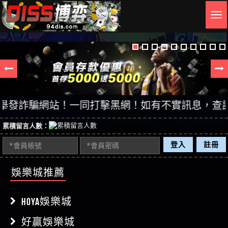
Togg
navig
詐騙網站！一同打擊黑網！如有不實訊息，查證後立即
累積留言人數：
登入
註冊
娛樂城推薦
HOYA娛樂城
好贏娛樂城