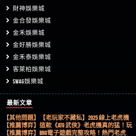
財神娛樂城
金合發娛樂城
金禾娛樂城
金好勝娛樂城
金禾泰娛樂城
客萊柏娛樂城
SWAG娛樂城
最新文章
【其他問題】用理性數據指路，開啟你的高回報
娛樂之旅
【其他問題】【老玩家不藏私】2025 線上老虎機
這樣挑！RTP、波動率和平台安全的全攻略！
【推薦博弈】這款《ATG 武俠》老虎機真的猛！玩
過才知道什麼叫超過3萬種中獎方式！
【推薦博弈】BNG電子遊戲完整攻略！熱門老虎