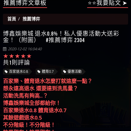
【陳順堪】星匯娛樂城出金幾次後贏錢就不給出
推薦博弈文章板
⭐⭐我要貼文 ➤
被騙資金
ALYWS是詐騙嗎 （ALYWS）無法出金 請小心群組暗椿
者免費援助賴zg369）當當詐騙 當當是不是詐騙 當
金
【陳順堪】黑網出金幾次後贏了就不出金出
當是真的嗎 當當是詐騙嗎 六旬老婦深信當當高獲
【玩運彩】
首頁
推薦博弈
利回報被騙的家破人亡
【asd】唬爛不出金黑網垃圾平台
【蘇俊曄】所以會出金嗎現在也是一樣的狀況
博鑫娛樂城 退水0.8%！私人優惠活動大送彩
【侯依揚】廢物喔
金！（附圖） #推薦博弈 2304
2020-12-02 16:04:40
共1則評論
百家退水0.8
體育0.7
優惠活動
百家樂、體育退水怎麼打就這麼一點？
想永遠高退水 還要達到洗馬量？
活動洗馬有夠高..？
博鑫娛樂城全部都給你！
百家樂退水0.8 體育退水0.7
其餘遊戲退水0.5
不分階級！不分階級！