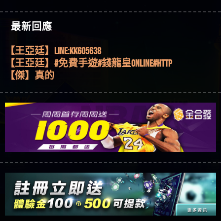
機、集鴻運玩法、獨家試玩一次看！
【其他問題】【2025】ATG試玩必看！戰神賽特
51,000倍數玩法攻略，輕鬆稱霸老虎機！
【其他問題】「拆解力智投資詐騙套路緊急追討
【傑】推代理真的好相處
最新回應
賴zg369」力智投資是不是詐騙 力智投資是真的嗎
【其他問題】 【遇天盛商行詐騙追回資金賴
【盧鴻傑】請問一下100多萬會出金嗎，有誰可以
力智投資是詐騙嗎 南部老翁還在癡迷力智投資高
zg369】天盛商行詐騙 天盛商行是不是詐騙 天盛商
【其他問題】 受害者援助賴【zg369】退休老翁被
回答
【王亞廷】LINE:kK605638
回報獲利 請不要在匯款
行是真的嗎 天盛商行是詐騙嗎 被天盛商行詐騙一
大戶e點靈詐騙痛不欲生 大戶e點靈是真的嗎 大戶e
【其他問題】 弘記投資詐騙持續收割國人中【免
【王亞廷】#免費手遊#錢龍皇ONLINE#http
招教你拿回
點靈是不是詐騙 大戶e點靈是詐騙嗎 大戶e點靈無
費討回資金賴zg369】弘記投資是詐騙嗎 弘記投資
【其他問題】 被騙追回賴【zg369】KnTop利用新型
【傑】真的
法出金 （大戶e點靈）教你如何規避詐騙陷阱
是不是詐騙 弘記投資是真的嗎 被弘記投資詐騙的
詐騙手法欺詐群眾 KnTop是真的嗎 KnTop是不是詐騙
【其他問題】機台運算專案詐騙持續收割國人中
【蔡如軒】黑網一個呵呵
錢怎麼辦 本文教你如何拿回被騙資金
KnTop是詐騙嗎 【KnTop】KnTop無法出金 被KnTop詐騙
【免費討回資金賴zg369】機台運算專案是詐騙嗎
【其他問題】 Hoyabit詐騙持續收割國人中【免費
【Wei】讚
的錢一招拿回
機台運算專案是不是詐騙 機台運算專案是真的嗎
討回資金賴zg369】Hoyabit是詐騙嗎 Hoyabit是不是詐
【其他問題】KS.M多元化行銷詐騙持續收割國人
【沈樂慧】又是九州??爛死了黑網不要玩
被機台運算專案詐騙的錢怎麼辦 本文教你如何拿
騙 Hoyabit是真的嗎 被HoyabitHoyabit詐騙的錢怎麼辦
中【免費討回資金賴zg369】KS.M多元化行銷是詐
【其他問題】免費追回賴「zg369」深度解析野原
【林伊依】爛死了拉贏錢直接鎖帳號可以去吃屎
回被騙資金
本文教你如何拿回被騙資金
騙嗎 KS.M多元化行銷是不是詐騙 KS.M多元化行銷是
家 Family & Love如何詐騙 野原家 Family & Love是不是詐
【其他問題】元盈橋詐騙持續收割國人中【免費
【陳靜茹】推薦小畢，我也是小畢的會員～～
真的嗎 被KS.M多元化行銷詐騙的錢怎麼辦 本文教
騙 野原家 Family & Love是真的嗎 野原家 Family & Love是
討回資金賴zg369】元盈橋是詐騙嗎 元盈橋是不是
【其他問題】被騙追回賴【zg369】M.L.Edge利用新
【黃家羭】推推
你如何拿回被騙資金
詐騙嗎 165多次通報野原家 Family & Love是詐騙平台
詐騙 元盈橋是真的嗎 被元盈橋詐騙的錢怎麼辦
型詐騙手法欺詐群眾 M.L.Edge是真的嗎 M.L.Edge是不
【其他問題】 Robinhood詐騙持續收割國人中【免
【AVA娛樂城】還會自己做假對話來毀謗欸哈哈哈
請遠離
本文教你如何拿回被騙資金
是詐騙 M.L.Edge是詐騙嗎 【M.L.Edge】M.L.Edge無法出
費討回資金賴zg369】Robinhood是詐騙嗎 Robinhood是
【其他問題】FLTO詐騙持續收割國人中【免費討回
好厲
【陳順堪】黑網不出金
金 被M.L.Edge詐騙的錢一招拿回
不是詐騙 Robinhood是真的嗎 被Robinhood詐騙的錢怎
資金賴zg369】FLTO是詐騙嗎 FLTO是不是詐騙 FLTO是
【其他問題】 遇詐騙求救賴【zg369】八旬老翁被
【黃伊珊】不推薦爛公司
麼辦 本文教你如何拿回被騙資金
真的嗎 被FLTO詐騙的錢怎麼辦 本文教你如何拿回
ALYWS詐騙家破人亡 ALYWS是真的嗎 ALYWS是不是詐騙
【其他問題】 一招教你揭秘新型詐騙手法 （受害
【陳順堪】星匯娛樂城出金幾次後贏錢就不給出
被騙資金
ALYWS是詐騙嗎 （ALYWS）無法出金 請小心群組暗椿
者免費援助賴zg369）當當詐騙 當當是不是詐騙 當
【其他問題】用理性數據指路，開啟你的高回報
金
【陳順堪】黑網出金幾次後贏了就不出金出
當是真的嗎 當當是詐騙嗎 六旬老婦深信當當高獲
娛樂之旅
【其他問題】【老玩家不藏私】2025 線上老虎機