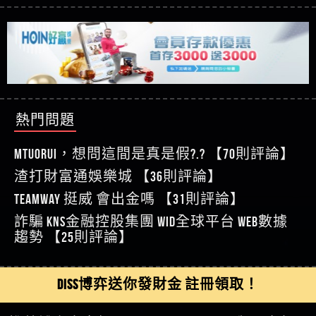
【玩運彩】
利回報被騙的家破人亡
這樣挑！RTP、波動率和平台安全的全攻略！
【推薦博弈】這款《ATG 武俠》老虎機真的猛！玩
【asd】唬爛不出金黑網垃圾平台
過才知道什麼叫超過3萬種中獎方式！
【推薦博弈】BNG電子遊戲完整攻略！熱門老虎
【蘇俊曄】所以會出金嗎現在也是一樣的狀況
機、集鴻運玩法、獨家試玩一次看！
【其他問題】【2025】ATG試玩必看！戰神賽特
【侯依揚】廢物喔
51,000倍數玩法攻略，輕鬆稱霸老虎機！
【其他問題】「拆解力智投資詐騙套路緊急追討
【傑】推代理真的好相處
賴zg369」力智投資是不是詐騙 力智投資是真的嗎
【其他問題】 【遇天盛商行詐騙追回資金賴
【盧鴻傑】請問一下100多萬會出金嗎，有誰可以
力智投資是詐騙嗎 南部老翁還在癡迷力智投資高
zg369】天盛商行詐騙 天盛商行是不是詐騙 天盛商
【其他問題】 受害者援助賴【zg369】退休老翁被
回答
【王亞廷】LINE:kK605638
回報獲利 請不要在匯款
行是真的嗎 天盛商行是詐騙嗎 被天盛商行詐騙一
大戶e點靈詐騙痛不欲生 大戶e點靈是真的嗎 大戶e
【其他問題】 弘記投資詐騙持續收割國人中【免
熱門問題
【王亞廷】#免費手遊#錢龍皇ONLINE#http
招教你拿回
點靈是不是詐騙 大戶e點靈是詐騙嗎 大戶e點靈無
費討回資金賴zg369】弘記投資是詐騙嗎 弘記投資
【其他問題】 被騙追回賴【zg369】KnTop利用新型
【傑】真的
法出金 （大戶e點靈）教你如何規避詐騙陷阱
是不是詐騙 弘記投資是真的嗎 被弘記投資詐騙的
詐騙手法欺詐群眾 KnTop是真的嗎 KnTop是不是詐騙
【其他問題】機台運算專案詐騙持續收割國人中
MTUORUi，想問這間是真是假?.? 【70則評論】
【蔡如軒】黑網一個呵呵
錢怎麼辦 本文教你如何拿回被騙資金
KnTop是詐騙嗎 【KnTop】KnTop無法出金 被KnTop詐騙
【免費討回資金賴zg369】機台運算專案是詐騙嗎
【其他問題】 Hoyabit詐騙持續收割國人中【免費
渣打財富通娛樂城 【36則評論】
【Wei】讚
的錢一招拿回
機台運算專案是不是詐騙 機台運算專案是真的嗎
討回資金賴zg369】Hoyabit是詐騙嗎 Hoyabit是不是詐
【其他問題】KS.M多元化行銷詐騙持續收割國人
【沈樂慧】又是九州??爛死了黑網不要玩
TEAMWAY 挺威 會出金嗎 【31則評論】
被機台運算專案詐騙的錢怎麼辦 本文教你如何拿
騙 Hoyabit是真的嗎 被HoyabitHoyabit詐騙的錢怎麼辦
中【免費討回資金賴zg369】KS.M多元化行銷是詐
【其他問題】免費追回賴「zg369」深度解析野原
【林伊依】爛死了拉贏錢直接鎖帳號可以去吃屎
詐騙 kns金融控股集團 WID全球平台 WEB數據
回被騙資金
本文教你如何拿回被騙資金
騙嗎 KS.M多元化行銷是不是詐騙 KS.M多元化行銷是
家 Family & Love如何詐騙 野原家 Family & Love是不是詐
【其他問題】元盈橋詐騙持續收割國人中【免費
【陳靜茹】推薦小畢，我也是小畢的會員～～
趨勢 【25則評論】
真的嗎 被KS.M多元化行銷詐騙的錢怎麼辦 本文教
騙 野原家 Family & Love是真的嗎 野原家 Family & Love是
討回資金賴zg369】元盈橋是詐騙嗎 元盈橋是不是
【其他問題】被騙追回賴【zg369】M.L.Edge利用新
【黃家羭】推推
你如何拿回被騙資金
詐騙嗎 165多次通報野原家 Family & Love是詐騙平台
詐騙 元盈橋是真的嗎 被元盈橋詐騙的錢怎麼辦
型詐騙手法欺詐群眾 M.L.Edge是真的嗎 M.L.Edge是不
【其他問題】 Robinhood詐騙持續收割國人中【免
【AVA娛樂城】還會自己做假對話來毀謗欸哈哈哈
請遠離
本文教你如何拿回被騙資金
是詐騙 M.L.Edge是詐騙嗎 【M.L.Edge】M.L.Edge無法出
費討回資金賴zg369】Robinhood是詐騙嗎 Robinhood是
【其他問題】FLTO詐騙持續收割國人中【免費討回
DISS博弈送你發財金 註冊領取！
好厲
【陳順堪】黑網不出金
金 被M.L.Edge詐騙的錢一招拿回
不是詐騙 Robinhood是真的嗎 被Robinhood詐騙的錢怎
資金賴zg369】FLTO是詐騙嗎 FLTO是不是詐騙 FLTO是
【其他問題】 遇詐騙求救賴【zg369】八旬老翁被
【黃伊珊】不推薦爛公司
麼辦 本文教你如何拿回被騙資金
真的嗎 被FLTO詐騙的錢怎麼辦 本文教你如何拿回
ALYWS詐騙家破人亡 ALYWS是真的嗎 ALYWS是不是詐騙
【其他問題】 一招教你揭秘新型詐騙手法 （受害