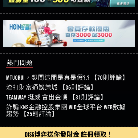
【玩運彩】
利回報被騙的家破人亡
這樣挑！RTP、波動率和平台安全的全攻略！
【推薦博弈】這款《ATG 武俠》老虎機真的猛！玩
【asd】唬爛不出金黑網垃圾平台
過才知道什麼叫超過3萬種中獎方式！
【推薦博弈】BNG電子遊戲完整攻略！熱門老虎
【蘇俊曄】所以會出金嗎現在也是一樣的狀況
機、集鴻運玩法、獨家試玩一次看！
【其他問題】【2025】ATG試玩必看！戰神賽特
【侯依揚】廢物喔
51,000倍數玩法攻略，輕鬆稱霸老虎機！
【其他問題】「拆解力智投資詐騙套路緊急追討
【傑】推代理真的好相處
賴zg369」力智投資是不是詐騙 力智投資是真的嗎
【其他問題】 【遇天盛商行詐騙追回資金賴
【盧鴻傑】請問一下100多萬會出金嗎，有誰可以
力智投資是詐騙嗎 南部老翁還在癡迷力智投資高
zg369】天盛商行詐騙 天盛商行是不是詐騙 天盛商
【其他問題】 受害者援助賴【zg369】退休老翁被
回答
【王亞廷】LINE:kK605638
回報獲利 請不要在匯款
行是真的嗎 天盛商行是詐騙嗎 被天盛商行詐騙一
大戶e點靈詐騙痛不欲生 大戶e點靈是真的嗎 大戶e
【其他問題】 弘記投資詐騙持續收割國人中【免
熱門問題
【王亞廷】#免費手遊#錢龍皇ONLINE#http
招教你拿回
點靈是不是詐騙 大戶e點靈是詐騙嗎 大戶e點靈無
費討回資金賴zg369】弘記投資是詐騙嗎 弘記投資
【其他問題】 被騙追回賴【zg369】KnTop利用新型
【傑】真的
法出金 （大戶e點靈）教你如何規避詐騙陷阱
是不是詐騙 弘記投資是真的嗎 被弘記投資詐騙的
詐騙手法欺詐群眾 KnTop是真的嗎 KnTop是不是詐騙
【其他問題】機台運算專案詐騙持續收割國人中
MTUORUi，想問這間是真是假?.? 【70則評論】
【蔡如軒】黑網一個呵呵
錢怎麼辦 本文教你如何拿回被騙資金
KnTop是詐騙嗎 【KnTop】KnTop無法出金 被KnTop詐騙
【免費討回資金賴zg369】機台運算專案是詐騙嗎
【其他問題】 Hoyabit詐騙持續收割國人中【免費
渣打財富通娛樂城 【36則評論】
【Wei】讚
的錢一招拿回
機台運算專案是不是詐騙 機台運算專案是真的嗎
討回資金賴zg369】Hoyabit是詐騙嗎 Hoyabit是不是詐
【其他問題】KS.M多元化行銷詐騙持續收割國人
【沈樂慧】又是九州??爛死了黑網不要玩
TEAMWAY 挺威 會出金嗎 【31則評論】
被機台運算專案詐騙的錢怎麼辦 本文教你如何拿
騙 Hoyabit是真的嗎 被HoyabitHoyabit詐騙的錢怎麼辦
中【免費討回資金賴zg369】KS.M多元化行銷是詐
【其他問題】免費追回賴「zg369」深度解析野原
【林伊依】爛死了拉贏錢直接鎖帳號可以去吃屎
詐騙 kns金融控股集團 WID全球平台 WEB數據
回被騙資金
本文教你如何拿回被騙資金
騙嗎 KS.M多元化行銷是不是詐騙 KS.M多元化行銷是
家 Family & Love如何詐騙 野原家 Family & Love是不是詐
【其他問題】元盈橋詐騙持續收割國人中【免費
【陳靜茹】推薦小畢，我也是小畢的會員～～
趨勢 【25則評論】
真的嗎 被KS.M多元化行銷詐騙的錢怎麼辦 本文教
騙 野原家 Family & Love是真的嗎 野原家 Family & Love是
討回資金賴zg369】元盈橋是詐騙嗎 元盈橋是不是
【其他問題】被騙追回賴【zg369】M.L.Edge利用新
【黃家羭】推推
你如何拿回被騙資金
詐騙嗎 165多次通報野原家 Family & Love是詐騙平台
詐騙 元盈橋是真的嗎 被元盈橋詐騙的錢怎麼辦
型詐騙手法欺詐群眾 M.L.Edge是真的嗎 M.L.Edge是不
【其他問題】 Robinhood詐騙持續收割國人中【免
【AVA娛樂城】還會自己做假對話來毀謗欸哈哈哈
請遠離
本文教你如何拿回被騙資金
是詐騙 M.L.Edge是詐騙嗎 【M.L.Edge】M.L.Edge無法出
費討回資金賴zg369】Robinhood是詐騙嗎 Robinhood是
【其他問題】FLTO詐騙持續收割國人中【免費討回
DISS博弈送你發財金 註冊領取！
好厲
【陳順堪】黑網不出金
金 被M.L.Edge詐騙的錢一招拿回
不是詐騙 Robinhood是真的嗎 被Robinhood詐騙的錢怎
資金賴zg369】FLTO是詐騙嗎 FLTO是不是詐騙 FLTO是
【其他問題】 遇詐騙求救賴【zg369】八旬老翁被
【黃伊珊】不推薦爛公司
麼辦 本文教你如何拿回被騙資金
真的嗎 被FLTO詐騙的錢怎麼辦 本文教你如何拿回
ALYWS詐騙家破人亡 ALYWS是真的嗎 ALYWS是不是詐騙
【其他問題】 一招教你揭秘新型詐騙手法 （受害