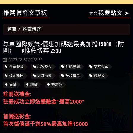
【陳順堪】星匯娛樂城出金幾次後贏錢就不給出
推薦博弈文章板
⭐⭐我要貼文 ➤
被騙資金
ALYWS是詐騙嗎 （ALYWS）無法出金 請小心群組暗椿
者免費援助賴zg369）當當詐騙 當當是不是詐騙 當
金
【陳順堪】黑網出金幾次後贏了就不出金出
當是真的嗎 當當是詐騙嗎 六旬老婦深信當當高獲
【玩運彩】
首頁
推薦博弈
利回報被騙的家破人亡
【asd】唬爛不出金黑網垃圾平台
【蘇俊曄】所以會出金嗎現在也是一樣的狀況
尊享國際娛樂-優惠加碼送最高加贈15000（附
【侯依揚】廢物喔
圖） #推薦博弈 2330
2020-12-10 22:38:19
尊享娛樂
以客為尊
杜絕黑網
支持尊享
穩定託售
大額無憂
多款優惠
體驗金
首儲
續儲
娛樂城
註冊送禮金:
註冊成功立即送體驗金"最高2000"
首儲送彩金:
首次儲值滿千送50%最高加贈15000
續儲再加贈: