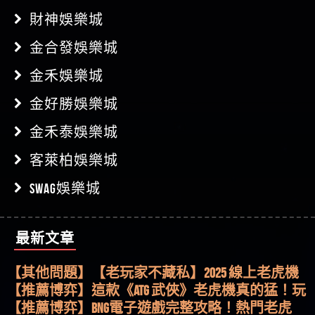
財神娛樂城
金合發娛樂城
金禾娛樂城
金好勝娛樂城
金禾泰娛樂城
客萊柏娛樂城
SWAG娛樂城
最新文章
【其他問題】用理性數據指路，開啟你的高回報
娛樂之旅
【其他問題】【老玩家不藏私】2025 線上老虎機
這樣挑！RTP、波動率和平台安全的全攻略！
【推薦博弈】這款《ATG 武俠》老虎機真的猛！玩
過才知道什麼叫超過3萬種中獎方式！
【推薦博弈】BNG電子遊戲完整攻略！熱門老虎