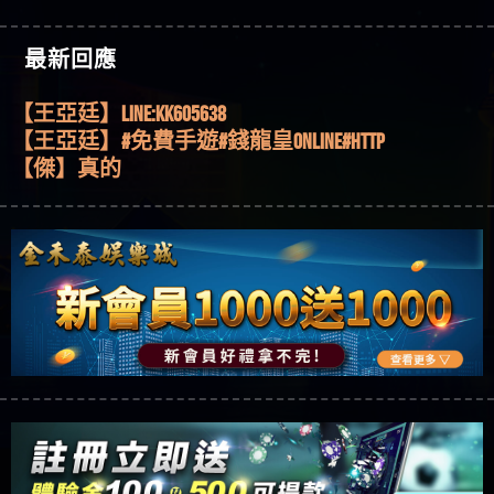
機、集鴻運玩法、獨家試玩一次看！
【其他問題】【2025】ATG試玩必看！戰神賽特
51,000倍數玩法攻略，輕鬆稱霸老虎機！
【其他問題】「拆解力智投資詐騙套路緊急追討
【傑】推代理真的好相處
最新回應
賴zg369」力智投資是不是詐騙 力智投資是真的嗎
【其他問題】 【遇天盛商行詐騙追回資金賴
【盧鴻傑】請問一下100多萬會出金嗎，有誰可以
力智投資是詐騙嗎 南部老翁還在癡迷力智投資高
zg369】天盛商行詐騙 天盛商行是不是詐騙 天盛商
【其他問題】 受害者援助賴【zg369】退休老翁被
回答
【王亞廷】LINE:kK605638
回報獲利 請不要在匯款
行是真的嗎 天盛商行是詐騙嗎 被天盛商行詐騙一
大戶e點靈詐騙痛不欲生 大戶e點靈是真的嗎 大戶e
【其他問題】 弘記投資詐騙持續收割國人中【免
【王亞廷】#免費手遊#錢龍皇ONLINE#http
招教你拿回
點靈是不是詐騙 大戶e點靈是詐騙嗎 大戶e點靈無
費討回資金賴zg369】弘記投資是詐騙嗎 弘記投資
【其他問題】 被騙追回賴【zg369】KnTop利用新型
【傑】真的
法出金 （大戶e點靈）教你如何規避詐騙陷阱
是不是詐騙 弘記投資是真的嗎 被弘記投資詐騙的
詐騙手法欺詐群眾 KnTop是真的嗎 KnTop是不是詐騙
【其他問題】機台運算專案詐騙持續收割國人中
【蔡如軒】黑網一個呵呵
錢怎麼辦 本文教你如何拿回被騙資金
KnTop是詐騙嗎 【KnTop】KnTop無法出金 被KnTop詐騙
【免費討回資金賴zg369】機台運算專案是詐騙嗎
【其他問題】 Hoyabit詐騙持續收割國人中【免費
【Wei】讚
的錢一招拿回
機台運算專案是不是詐騙 機台運算專案是真的嗎
討回資金賴zg369】Hoyabit是詐騙嗎 Hoyabit是不是詐
【其他問題】KS.M多元化行銷詐騙持續收割國人
【沈樂慧】又是九州??爛死了黑網不要玩
被機台運算專案詐騙的錢怎麼辦 本文教你如何拿
騙 Hoyabit是真的嗎 被HoyabitHoyabit詐騙的錢怎麼辦
中【免費討回資金賴zg369】KS.M多元化行銷是詐
【其他問題】免費追回賴「zg369」深度解析野原
【林伊依】爛死了拉贏錢直接鎖帳號可以去吃屎
回被騙資金
本文教你如何拿回被騙資金
騙嗎 KS.M多元化行銷是不是詐騙 KS.M多元化行銷是
家 Family & Love如何詐騙 野原家 Family & Love是不是詐
【其他問題】元盈橋詐騙持續收割國人中【免費
【陳靜茹】推薦小畢，我也是小畢的會員～～
真的嗎 被KS.M多元化行銷詐騙的錢怎麼辦 本文教
騙 野原家 Family & Love是真的嗎 野原家 Family & Love是
討回資金賴zg369】元盈橋是詐騙嗎 元盈橋是不是
【其他問題】被騙追回賴【zg369】M.L.Edge利用新
【黃家羭】推推
你如何拿回被騙資金
詐騙嗎 165多次通報野原家 Family & Love是詐騙平台
詐騙 元盈橋是真的嗎 被元盈橋詐騙的錢怎麼辦
型詐騙手法欺詐群眾 M.L.Edge是真的嗎 M.L.Edge是不
【其他問題】 Robinhood詐騙持續收割國人中【免
【AVA娛樂城】還會自己做假對話來毀謗欸哈哈哈
請遠離
本文教你如何拿回被騙資金
是詐騙 M.L.Edge是詐騙嗎 【M.L.Edge】M.L.Edge無法出
費討回資金賴zg369】Robinhood是詐騙嗎 Robinhood是
【其他問題】FLTO詐騙持續收割國人中【免費討回
好厲
【陳順堪】黑網不出金
金 被M.L.Edge詐騙的錢一招拿回
不是詐騙 Robinhood是真的嗎 被Robinhood詐騙的錢怎
資金賴zg369】FLTO是詐騙嗎 FLTO是不是詐騙 FLTO是
【其他問題】 遇詐騙求救賴【zg369】八旬老翁被
【黃伊珊】不推薦爛公司
麼辦 本文教你如何拿回被騙資金
真的嗎 被FLTO詐騙的錢怎麼辦 本文教你如何拿回
ALYWS詐騙家破人亡 ALYWS是真的嗎 ALYWS是不是詐騙
【其他問題】 一招教你揭秘新型詐騙手法 （受害
【陳順堪】星匯娛樂城出金幾次後贏錢就不給出
被騙資金
ALYWS是詐騙嗎 （ALYWS）無法出金 請小心群組暗椿
者免費援助賴zg369）當當詐騙 當當是不是詐騙 當
【其他問題】用理性數據指路，開啟你的高回報
金
【陳順堪】黑網出金幾次後贏了就不出金出
當是真的嗎 當當是詐騙嗎 六旬老婦深信當當高獲
娛樂之旅
【其他問題】【老玩家不藏私】2025 線上老虎機