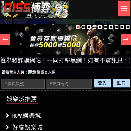
Togg
navig
舉發詐騙網站！一同打擊黑網！如有不實訊息，查證後立
累積留言人數：
登入
註冊
娛樂城推薦
HOYA娛樂城
好贏娛樂城