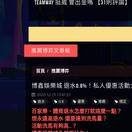
如何拿回被騙資金
通報野原家 Family & Love是詐騙
麼辦 本文教你如何拿回被騙
M.L.Edge是詐騙嗎 【M.L.Edge】
嗎 Robinhood是不是詐騙
zg369】FLTO是詐騙嗎 FLTO是不
【zg369】八旬老翁被ALYWS詐
【其他問題】 一招教你揭秘
【盧
平台 請遠離
資金
M.L.Edge無法出金 被M.L.Edge詐
Robinhood是真的嗎 被Robinhood
是詐騙 FLTO是真的嗎 被FLTO詐
騙家破人亡 ALYWS是真的嗎
新型詐騙手法 （受害者免費
【其他問題】用理性數據指
會出
【王亞廷
騙的錢一招拿回
詐騙的錢怎麼辦 本文教你如
騙的錢怎麼辦 本文教你如何
ALYWS是不是詐騙 ALYWS是詐騙
援助賴zg369）當當詐騙 當當
路，開啟你的高回報娛樂之
【其他問題】【老玩家不藏
【王
何拿回被騙資金
拿回被騙資金
嗎 （ALYWS）無法出金 請小心
是不是詐騙 當當是真的嗎 當
旅
私】2025 線上老虎機這樣
【推薦博弈】這款《ATG 武
皇ONLI
【傑
群組暗椿
當是詐騙嗎 六旬老婦深信當
挑！RTP、波動率和平台安全
俠》老虎機真的猛！玩過才
【推薦博弈】BNG電子遊戲完
【蔡
推薦博弈文章板
當高獲利回報被騙的家破人
的全攻略！
知道什麼叫超過3萬種中獎方
整攻略！熱門老虎機、集鴻
【其他問題】【2025】ATG試
【We
亡
式！
運玩法、獨家試玩一次看！
玩必看！戰神賽特51,000倍數
【其他問題】「拆解力智投
【沈
玩法攻略，輕鬆稱霸老虎
資詐騙套路緊急追討賴
【其他問題】 【遇天盛商行
了黑
【林
首頁
推薦博弈
機！
zg369」力智投資是不是詐騙
詐騙追回資金賴zg369】天盛
【其他問題】 受害者援助賴
接鎖
【陳
博鑫娛樂城 退水0.8%！私人優惠活動
力智投資是真的嗎 力智投資
商行詐騙 天盛商行是不是詐
【zg369】退休老翁被大戶e點
【其他問題】 弘記投資詐騙
是小
【黃
是詐騙嗎 南部老翁還在癡迷
騙 天盛商行是真的嗎 天盛商
靈詐騙痛不欲生 大戶e點靈是
持續收割國人中【免費討回
【其他問題】 被騙追回賴
【A
2020-12-15 13:41:51
力智投資高回報獲利 請不要
行是詐騙嗎 被天盛商行詐騙
真的嗎 大戶e點靈是不是詐騙
資金賴zg369】弘記投資是詐
【zg369】KnTop利用新型詐騙
【其他問題】機台運算專案
對話
【陳
退水
0.8
優惠
推薦
穩定
在匯款
一招教你拿回
大戶e點靈是詐騙嗎 大戶e點
騙嗎 弘記投資是不是詐騙 弘
手法欺詐群眾 KnTop是真的嗎
詐騙持續收割國人中【免費
【其他問題】 Hoyabit詐騙持
【黃
百家樂、體育退水怎麼打就這麼一點？
靈無法出金 （大戶e點靈）教
記投資是真的嗎 被弘記投資
KnTop是不是詐騙 KnTop是詐騙
討回資金賴zg369】機台運算
續收割國人中【免費討回資
【其他問題】KS.M多元化行銷
【陳
想永遠高退水 還要達到洗馬量？
你如何規避詐騙陷阱
詐騙的錢怎麼辦 本文教你如
嗎 【KnTop】KnTop無法出金 被
專案是詐騙嗎 機台運算專案
金賴zg369】Hoyabit是詐騙嗎
詐騙持續收割國人中【免費
【其他問題】免費追回賴
幾次
【陳
活動洗馬有夠高..？
何拿回被騙資金
KnTop詐騙的錢一招拿回
是不是詐騙 機台運算專案是
Hoyabit是不是詐騙 Hoyabit是真
討回資金賴zg369】KS.M多元化
「zg369」深度解析野原家
【其他問題】元盈橋詐騙持
贏了
【玩
博鑫娛樂城全部都給你！
真的嗎 被機台運算專案詐騙
的嗎 被HoyabitHoyabit詐騙的錢
行銷是詐騙嗎 KS.M多元化行
Family & Love如何詐騙 野原家
續收割國人中【免費討回資
【其他問題】被騙追回賴
【a
百家樂退水0.8 體育退水0.7
的錢怎麼辦 本文教你如何拿
怎麼辦 本文教你如何拿回被
銷是不是詐騙 KS.M多元化行
Family & Love是不是詐騙 野原家
金賴zg369】元盈橋是詐騙嗎
【zg369】M.L.Edge利用新型詐
【其他問題】 Robinhood詐騙
平台
【蘇
其餘遊戲退水0.5