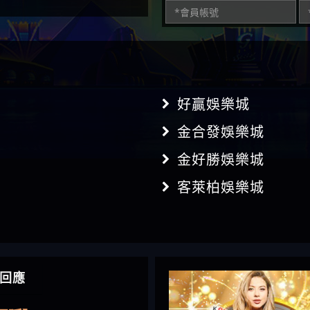
好贏娛樂城
金合發娛樂城
金好勝娛樂城
客萊柏娛樂城
】推代理真的好相處
回應
鴻傑】請問一下100多萬
金嗎，有誰可以回答
】LINE:kK605638