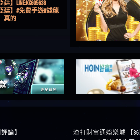
亞廷】#免費手遊#錢龍
NE#http
】真的
如軒】黑網一個呵呵
i】讚
樂慧】又是九州??爛死
網不要玩
伊依】爛死了拉贏錢直
帳號可以去吃屎
靜茹】推薦小畢，我也
畢的會員～～
家羭】推推
VA娛樂城】還會自己做假
來毀謗欸哈哈哈好厲
順堪】黑網不出金
伊珊】不推薦爛公司
順堪】星匯娛樂城出金
後贏錢就不給出金
順堪】黑網出金幾次後
就不出金出
運彩】
sd】唬爛不出金黑網垃圾
0則評論】
渣打財富通娛樂城 【3
俊曄】所以會出金嗎現
詐騙 kns金融控股集團 W
是一樣的狀況
依揚】廢物喔
論】
】推代理真的好相處