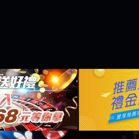
是一樣的狀況
依揚】廢物喔