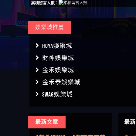
累積留言人數：
娛樂城推薦
HOYA娛樂城
財神娛樂城
金禾娛樂城
金禾泰娛樂城
SWAG娛樂城
【傑
最新文章
最新
【盧
【其他問題】用理性數據指
會出
【王亞廷