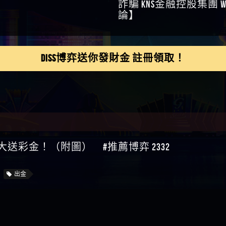
鴻傑】請問一下100多萬
金嗎，有誰可以回答
】LINE:kK605638
DISS博弈送你發財金 註冊領取！
亞廷】#免費手遊#錢龍
NE#http
】真的
如軒】黑網一個呵呵
i】讚
樂慧】又是九州??爛死
網不要玩
伊依】爛死了拉贏錢直
帳號可以去吃屎
靜茹】推薦小畢，我也
大送彩金！（附圖） #推薦博弈 2332
畢的會員～～
家羭】推推
VA娛樂城】還會自己做假
來毀謗欸哈哈哈好厲
順堪】黑網不出金
出金
伊珊】不推薦爛公司
順堪】星匯娛樂城出金
後贏錢就不給出金
順堪】黑網出金幾次後
就不出金出
運彩】
sd】唬爛不出金黑網垃圾
俊曄】所以會出金嗎現