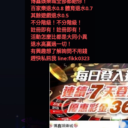
回被騙資金
騙資金
銷是真的嗎 被KS.M多元化行
Family & Love是真的嗎 野原家
元盈橋是不是詐騙 元盈橋是
騙手法欺詐群眾 M.L.Edge是真
持續收割國人中【免費討回
【其他問題】FLTO詐騙持續收
在也
【侯
不分階級！不分階級！
銷詐騙的錢怎麼辦 本文教你
Family & Love是詐騙嗎 165多次
真的嗎 被元盈橋詐騙的錢怎
的嗎 M.L.Edge是不是詐騙
資金賴zg369】Robinhood是詐騙
割國人中【免費討回資金賴
【其他問題】 遇詐騙求救賴
註冊即有！註冊即有！
如何拿回被騙資金
通報野原家 Family & Love是詐騙
麼辦 本文教你如何拿回被騙
M.L.Edge是詐騙嗎 【M.L.Edge】
嗎 Robinhood是不是詐騙
zg369】FLTO是詐騙嗎 FLTO是不
【zg369】八旬老翁被ALYWS詐
【其他問題】 一招教你揭秘
活動怎麼比都是大同小異
平台 請遠離
資金
M.L.Edge無法出金 被M.L.Edge詐
Robinhood是真的嗎 被Robinhood
是詐騙 FLTO是真的嗎 被FLTO詐
騙家破人亡 ALYWS是真的嗎
新型詐騙手法 （受害者免費
退水高贏過一切！
騙的錢一招拿回
詐騙的錢怎麼辦 本文教你如
騙的錢怎麼辦 本文教你如何
ALYWS是不是詐騙 ALYWS是詐騙
援助賴zg369）當當詐騙 當當
有興趣想了解詢問不用錢
何拿回被騙資金
拿回被騙資金
嗎 （ALYWS）無法出金 請小心
是不是詐騙 當當是真的嗎 當
趕快私訊我 line:fikk0323
群組暗椿
當是詐騙嗎 六旬老婦深信當
當高獲利回報被騙的家破人
亡