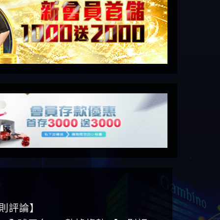
6則評論】
ID全球平台 WEB數據趨勢 【25則評