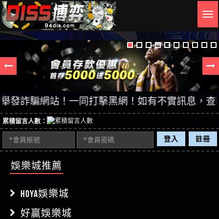
Togg
navig
詐騙網站！一同打擊黑網！如有不實訊息，查證後立即
累積留言人數：
登入
註冊
娛樂城推薦
HOYA娛樂城
好贏娛樂城