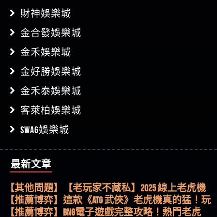
財神娛樂城
金合發娛樂城
金禾娛樂城
金好勝娛樂城
金禾泰娛樂城
客萊柏娛樂城
SWAG娛樂城
最新文章
【其他問題】用理性數據指路，開啟你的高回報
娛樂之旅
【其他問題】【老玩家不藏私】2025 線上老虎機
這樣挑！RTP、波動率和平台安全的全攻略！
【推薦博弈】這款《ATG 武俠》老虎機真的猛！玩
過才知道什麼叫超過3萬種中獎方式！
【推薦博弈】BNG電子遊戲完整攻略！熱門老虎