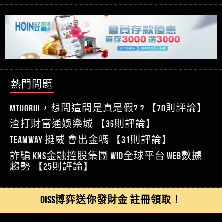
【玩運彩】
利回報被騙的家破人亡
這樣挑！RTP、波動率和平台安全的全攻略！
【推薦博弈】這款《ATG 武俠》老虎機真的猛！玩
【asd】唬爛不出金黑網垃圾平台
過才知道什麼叫超過3萬種中獎方式！
【推薦博弈】BNG電子遊戲完整攻略！熱門老虎
【蘇俊曄】所以會出金嗎現在也是一樣的狀況
機、集鴻運玩法、獨家試玩一次看！
【其他問題】【2025】ATG試玩必看！戰神賽特
【侯依揚】廢物喔
51,000倍數玩法攻略，輕鬆稱霸老虎機！
【其他問題】「拆解力智投資詐騙套路緊急追討
【傑】推代理真的好相處
賴zg369」力智投資是不是詐騙 力智投資是真的嗎
【其他問題】 【遇天盛商行詐騙追回資金賴
【盧鴻傑】請問一下100多萬會出金嗎，有誰可以
力智投資是詐騙嗎 南部老翁還在癡迷力智投資高
zg369】天盛商行詐騙 天盛商行是不是詐騙 天盛商
【其他問題】 受害者援助賴【zg369】退休老翁被
回答
【王亞廷】LINE:kK605638
回報獲利 請不要在匯款
行是真的嗎 天盛商行是詐騙嗎 被天盛商行詐騙一
大戶e點靈詐騙痛不欲生 大戶e點靈是真的嗎 大戶e
【其他問題】 弘記投資詐騙持續收割國人中【免
熱門問題
【王亞廷】#免費手遊#錢龍皇ONLINE#http
招教你拿回
點靈是不是詐騙 大戶e點靈是詐騙嗎 大戶e點靈無
費討回資金賴zg369】弘記投資是詐騙嗎 弘記投資
【其他問題】 被騙追回賴【zg369】KnTop利用新型
【傑】真的
法出金 （大戶e點靈）教你如何規避詐騙陷阱
是不是詐騙 弘記投資是真的嗎 被弘記投資詐騙的
詐騙手法欺詐群眾 KnTop是真的嗎 KnTop是不是詐騙
【其他問題】機台運算專案詐騙持續收割國人中
MTUORUi，想問這間是真是假?.? 【70則評論】
【蔡如軒】黑網一個呵呵
錢怎麼辦 本文教你如何拿回被騙資金
KnTop是詐騙嗎 【KnTop】KnTop無法出金 被KnTop詐騙
【免費討回資金賴zg369】機台運算專案是詐騙嗎
【其他問題】 Hoyabit詐騙持續收割國人中【免費
渣打財富通娛樂城 【36則評論】
【Wei】讚
的錢一招拿回
機台運算專案是不是詐騙 機台運算專案是真的嗎
討回資金賴zg369】Hoyabit是詐騙嗎 Hoyabit是不是詐
【其他問題】KS.M多元化行銷詐騙持續收割國人
【沈樂慧】又是九州??爛死了黑網不要玩
TEAMWAY 挺威 會出金嗎 【31則評論】
被機台運算專案詐騙的錢怎麼辦 本文教你如何拿
騙 Hoyabit是真的嗎 被HoyabitHoyabit詐騙的錢怎麼辦
中【免費討回資金賴zg369】KS.M多元化行銷是詐
【其他問題】免費追回賴「zg369」深度解析野原
【林伊依】爛死了拉贏錢直接鎖帳號可以去吃屎
詐騙 kns金融控股集團 WID全球平台 WEB數據
回被騙資金
本文教你如何拿回被騙資金
騙嗎 KS.M多元化行銷是不是詐騙 KS.M多元化行銷是
家 Family & Love如何詐騙 野原家 Family & Love是不是詐
【其他問題】元盈橋詐騙持續收割國人中【免費
【陳靜茹】推薦小畢，我也是小畢的會員～～
趨勢 【25則評論】
真的嗎 被KS.M多元化行銷詐騙的錢怎麼辦 本文教
騙 野原家 Family & Love是真的嗎 野原家 Family & Love是
討回資金賴zg369】元盈橋是詐騙嗎 元盈橋是不是
【其他問題】被騙追回賴【zg369】M.L.Edge利用新
【黃家羭】推推
你如何拿回被騙資金
詐騙嗎 165多次通報野原家 Family & Love是詐騙平台
詐騙 元盈橋是真的嗎 被元盈橋詐騙的錢怎麼辦
型詐騙手法欺詐群眾 M.L.Edge是真的嗎 M.L.Edge是不
【其他問題】 Robinhood詐騙持續收割國人中【免
【AVA娛樂城】還會自己做假對話來毀謗欸哈哈哈
請遠離
本文教你如何拿回被騙資金
是詐騙 M.L.Edge是詐騙嗎 【M.L.Edge】M.L.Edge無法出
費討回資金賴zg369】Robinhood是詐騙嗎 Robinhood是
【其他問題】FLTO詐騙持續收割國人中【免費討回
DISS博弈送你發財金 註冊領取！
好厲
【陳順堪】黑網不出金
金 被M.L.Edge詐騙的錢一招拿回
不是詐騙 Robinhood是真的嗎 被Robinhood詐騙的錢怎
資金賴zg369】FLTO是詐騙嗎 FLTO是不是詐騙 FLTO是
【其他問題】 遇詐騙求救賴【zg369】八旬老翁被
【黃伊珊】不推薦爛公司
麼辦 本文教你如何拿回被騙資金
真的嗎 被FLTO詐騙的錢怎麼辦 本文教你如何拿回
ALYWS詐騙家破人亡 ALYWS是真的嗎 ALYWS是不是詐騙
【其他問題】 一招教你揭秘新型詐騙手法 （受害