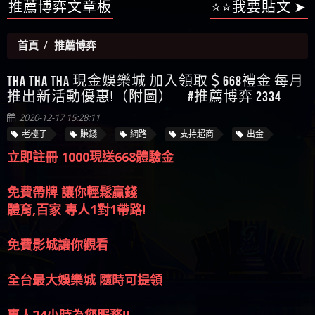
【陳順堪】星匯娛樂城出金幾次後贏錢就不給出
推薦博弈文章板
⭐⭐我要貼文 ➤
被騙資金
ALYWS是詐騙嗎 （ALYWS）無法出金 請小心群組暗椿
者免費援助賴zg369）當當詐騙 當當是不是詐騙 當
金
【陳順堪】黑網出金幾次後贏了就不出金出
當是真的嗎 當當是詐騙嗎 六旬老婦深信當當高獲
【玩運彩】
首頁
推薦博弈
利回報被騙的家破人亡
【asd】唬爛不出金黑網垃圾平台
【蘇俊曄】所以會出金嗎現在也是一樣的狀況
THA THA THA 現金娛樂城 加入領取＄668禮金 每月
【侯依揚】廢物喔
推出新活動優惠!（附圖） #推薦博弈 2334
2020-12-17 15:28:11
老檯子
賺錢
網路
支持超商
出金
立即註冊 1000現送668體驗金
免費帶牌 讓你輕鬆贏錢
體育,百家 專人1對1帶路!
免費影城讓你觀看
全台最大娛樂城 隨時可提領