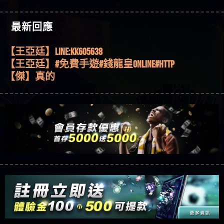
機、集鴻運玩法、獨家試玩一次看！
【其他問題】【2025】ATG試玩必看！戰神賽特
51,000倍數玩法攻略，輕鬆稱霸老虎機！
【其他問題】「拆解力智投資詐騙套路緊急追討
【傑】推代理真的好相處
最新回應
賴zg369」力智投資是不是詐騙 力智投資是真的嗎
【其他問題】 【遇天盛商行詐騙追回資金賴
【盧鴻傑】請問一下100多萬會出金嗎，有誰可以
力智投資是詐騙嗎 南部老翁還在癡迷力智投資高
zg369】天盛商行詐騙 天盛商行是不是詐騙 天盛商
【其他問題】 受害者援助賴【zg369】退休老翁被
回答
【王亞廷】LINE:kK605638
回報獲利 請不要在匯款
行是真的嗎 天盛商行是詐騙嗎 被天盛商行詐騙一
大戶e點靈詐騙痛不欲生 大戶e點靈是真的嗎 大戶e
【其他問題】 弘記投資詐騙持續收割國人中【免
【王亞廷】#免費手遊#錢龍皇ONLINE#http
招教你拿回
點靈是不是詐騙 大戶e點靈是詐騙嗎 大戶e點靈無
費討回資金賴zg369】弘記投資是詐騙嗎 弘記投資
【其他問題】 被騙追回賴【zg369】KnTop利用新型
【傑】真的
法出金 （大戶e點靈）教你如何規避詐騙陷阱
是不是詐騙 弘記投資是真的嗎 被弘記投資詐騙的
詐騙手法欺詐群眾 KnTop是真的嗎 KnTop是不是詐騙
【其他問題】機台運算專案詐騙持續收割國人中
【蔡如軒】黑網一個呵呵
錢怎麼辦 本文教你如何拿回被騙資金
KnTop是詐騙嗎 【KnTop】KnTop無法出金 被KnTop詐騙
【免費討回資金賴zg369】機台運算專案是詐騙嗎
【其他問題】 Hoyabit詐騙持續收割國人中【免費
【Wei】讚
的錢一招拿回
機台運算專案是不是詐騙 機台運算專案是真的嗎
討回資金賴zg369】Hoyabit是詐騙嗎 Hoyabit是不是詐
【其他問題】KS.M多元化行銷詐騙持續收割國人
【沈樂慧】又是九州??爛死了黑網不要玩
被機台運算專案詐騙的錢怎麼辦 本文教你如何拿
騙 Hoyabit是真的嗎 被HoyabitHoyabit詐騙的錢怎麼辦
中【免費討回資金賴zg369】KS.M多元化行銷是詐
【其他問題】免費追回賴「zg369」深度解析野原
【林伊依】爛死了拉贏錢直接鎖帳號可以去吃屎
回被騙資金
本文教你如何拿回被騙資金
騙嗎 KS.M多元化行銷是不是詐騙 KS.M多元化行銷是
家 Family & Love如何詐騙 野原家 Family & Love是不是詐
【其他問題】元盈橋詐騙持續收割國人中【免費
【陳靜茹】推薦小畢，我也是小畢的會員～～
真的嗎 被KS.M多元化行銷詐騙的錢怎麼辦 本文教
騙 野原家 Family & Love是真的嗎 野原家 Family & Love是
討回資金賴zg369】元盈橋是詐騙嗎 元盈橋是不是
【其他問題】被騙追回賴【zg369】M.L.Edge利用新
【黃家羭】推推
你如何拿回被騙資金
詐騙嗎 165多次通報野原家 Family & Love是詐騙平台
詐騙 元盈橋是真的嗎 被元盈橋詐騙的錢怎麼辦
型詐騙手法欺詐群眾 M.L.Edge是真的嗎 M.L.Edge是不
【其他問題】 Robinhood詐騙持續收割國人中【免
【AVA娛樂城】還會自己做假對話來毀謗欸哈哈哈
請遠離
本文教你如何拿回被騙資金
是詐騙 M.L.Edge是詐騙嗎 【M.L.Edge】M.L.Edge無法出
費討回資金賴zg369】Robinhood是詐騙嗎 Robinhood是
【其他問題】FLTO詐騙持續收割國人中【免費討回
好厲
【陳順堪】黑網不出金
金 被M.L.Edge詐騙的錢一招拿回
不是詐騙 Robinhood是真的嗎 被Robinhood詐騙的錢怎
資金賴zg369】FLTO是詐騙嗎 FLTO是不是詐騙 FLTO是
【其他問題】 遇詐騙求救賴【zg369】八旬老翁被
【黃伊珊】不推薦爛公司
麼辦 本文教你如何拿回被騙資金
真的嗎 被FLTO詐騙的錢怎麼辦 本文教你如何拿回
ALYWS詐騙家破人亡 ALYWS是真的嗎 ALYWS是不是詐騙
【其他問題】 一招教你揭秘新型詐騙手法 （受害
【陳順堪】星匯娛樂城出金幾次後贏錢就不給出
被騙資金
ALYWS是詐騙嗎 （ALYWS）無法出金 請小心群組暗椿
者免費援助賴zg369）當當詐騙 當當是不是詐騙 當
【其他問題】用理性數據指路，開啟你的高回報
金
【陳順堪】黑網出金幾次後贏了就不出金出
當是真的嗎 當當是詐騙嗎 六旬老婦深信當當高獲
娛樂之旅
【其他問題】【老玩家不藏私】2025 線上老虎機