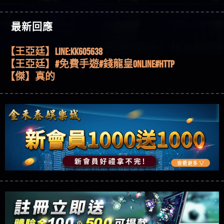
機、集鴻運玩法、獨家試玩一次看！
【其他問題】【2025】ATG試玩必看！戰神賽特
51,000倍數玩法攻略，輕鬆稱霸老虎機！
【其他問題】「拆解力智投資詐騙套路緊急追討
【傑】推代理真的好相處
最新回應
賴zg369」力智投資是不是詐騙 力智投資是真的嗎
【其他問題】 【遇天盛商行詐騙追回資金賴
【盧鴻傑】請問一下100多萬會出金嗎，有誰可以
力智投資是詐騙嗎 南部老翁還在癡迷力智投資高
zg369】天盛商行詐騙 天盛商行是不是詐騙 天盛商
【其他問題】 受害者援助賴【zg369】退休老翁被
回答
【王亞廷】LINE:kK605638
回報獲利 請不要在匯款
行是真的嗎 天盛商行是詐騙嗎 被天盛商行詐騙一
大戶e點靈詐騙痛不欲生 大戶e點靈是真的嗎 大戶e
【其他問題】 弘記投資詐騙持續收割國人中【免
【王亞廷】#免費手遊#錢龍皇ONLINE#http
招教你拿回
點靈是不是詐騙 大戶e點靈是詐騙嗎 大戶e點靈無
費討回資金賴zg369】弘記投資是詐騙嗎 弘記投資
【其他問題】 被騙追回賴【zg369】KnTop利用新型
【傑】真的
法出金 （大戶e點靈）教你如何規避詐騙陷阱
是不是詐騙 弘記投資是真的嗎 被弘記投資詐騙的
詐騙手法欺詐群眾 KnTop是真的嗎 KnTop是不是詐騙
【其他問題】機台運算專案詐騙持續收割國人中
【蔡如軒】黑網一個呵呵
錢怎麼辦 本文教你如何拿回被騙資金
KnTop是詐騙嗎 【KnTop】KnTop無法出金 被KnTop詐騙
【免費討回資金賴zg369】機台運算專案是詐騙嗎
【其他問題】 Hoyabit詐騙持續收割國人中【免費
【Wei】讚
的錢一招拿回
機台運算專案是不是詐騙 機台運算專案是真的嗎
討回資金賴zg369】Hoyabit是詐騙嗎 Hoyabit是不是詐
【其他問題】KS.M多元化行銷詐騙持續收割國人
【沈樂慧】又是九州??爛死了黑網不要玩
被機台運算專案詐騙的錢怎麼辦 本文教你如何拿
騙 Hoyabit是真的嗎 被HoyabitHoyabit詐騙的錢怎麼辦
中【免費討回資金賴zg369】KS.M多元化行銷是詐
【其他問題】免費追回賴「zg369」深度解析野原
【林伊依】爛死了拉贏錢直接鎖帳號可以去吃屎
回被騙資金
本文教你如何拿回被騙資金
騙嗎 KS.M多元化行銷是不是詐騙 KS.M多元化行銷是
家 Family & Love如何詐騙 野原家 Family & Love是不是詐
【其他問題】元盈橋詐騙持續收割國人中【免費
【陳靜茹】推薦小畢，我也是小畢的會員～～
真的嗎 被KS.M多元化行銷詐騙的錢怎麼辦 本文教
騙 野原家 Family & Love是真的嗎 野原家 Family & Love是
討回資金賴zg369】元盈橋是詐騙嗎 元盈橋是不是
【其他問題】被騙追回賴【zg369】M.L.Edge利用新
【黃家羭】推推
你如何拿回被騙資金
詐騙嗎 165多次通報野原家 Family & Love是詐騙平台
詐騙 元盈橋是真的嗎 被元盈橋詐騙的錢怎麼辦
型詐騙手法欺詐群眾 M.L.Edge是真的嗎 M.L.Edge是不
【其他問題】 Robinhood詐騙持續收割國人中【免
【AVA娛樂城】還會自己做假對話來毀謗欸哈哈哈
請遠離
本文教你如何拿回被騙資金
是詐騙 M.L.Edge是詐騙嗎 【M.L.Edge】M.L.Edge無法出
費討回資金賴zg369】Robinhood是詐騙嗎 Robinhood是
【其他問題】FLTO詐騙持續收割國人中【免費討回
好厲
【陳順堪】黑網不出金
金 被M.L.Edge詐騙的錢一招拿回
不是詐騙 Robinhood是真的嗎 被Robinhood詐騙的錢怎
資金賴zg369】FLTO是詐騙嗎 FLTO是不是詐騙 FLTO是
【其他問題】 遇詐騙求救賴【zg369】八旬老翁被
【黃伊珊】不推薦爛公司
麼辦 本文教你如何拿回被騙資金
真的嗎 被FLTO詐騙的錢怎麼辦 本文教你如何拿回
ALYWS詐騙家破人亡 ALYWS是真的嗎 ALYWS是不是詐騙
【其他問題】 一招教你揭秘新型詐騙手法 （受害
【陳順堪】星匯娛樂城出金幾次後贏錢就不給出
被騙資金
ALYWS是詐騙嗎 （ALYWS）無法出金 請小心群組暗椿
者免費援助賴zg369）當當詐騙 當當是不是詐騙 當
【其他問題】用理性數據指路，開啟你的高回報
金
【陳順堪】黑網出金幾次後贏了就不出金出
當是真的嗎 當當是詐騙嗎 六旬老婦深信當當高獲
娛樂之旅
【其他問題】【老玩家不藏私】2025 線上老虎機