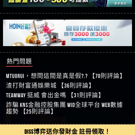
【玩運彩】
利回報被騙的家破人亡
這樣挑！RTP、波動率和平台安全的全攻略！
【推薦博弈】這款《ATG 武俠》老虎機真的猛！玩
【asd】唬爛不出金黑網垃圾平台
過才知道什麼叫超過3萬種中獎方式！
【推薦博弈】BNG電子遊戲完整攻略！熱門老虎
【蘇俊曄】所以會出金嗎現在也是一樣的狀況
機、集鴻運玩法、獨家試玩一次看！
【其他問題】【2025】ATG試玩必看！戰神賽特
【侯依揚】廢物喔
51,000倍數玩法攻略，輕鬆稱霸老虎機！
【其他問題】「拆解力智投資詐騙套路緊急追討
【傑】推代理真的好相處
賴zg369」力智投資是不是詐騙 力智投資是真的嗎
【其他問題】 【遇天盛商行詐騙追回資金賴
【盧鴻傑】請問一下100多萬會出金嗎，有誰可以
力智投資是詐騙嗎 南部老翁還在癡迷力智投資高
zg369】天盛商行詐騙 天盛商行是不是詐騙 天盛商
【其他問題】 受害者援助賴【zg369】退休老翁被
回答
【王亞廷】LINE:kK605638
回報獲利 請不要在匯款
行是真的嗎 天盛商行是詐騙嗎 被天盛商行詐騙一
大戶e點靈詐騙痛不欲生 大戶e點靈是真的嗎 大戶e
【其他問題】 弘記投資詐騙持續收割國人中【免
熱門問題
【王亞廷】#免費手遊#錢龍皇ONLINE#http
招教你拿回
點靈是不是詐騙 大戶e點靈是詐騙嗎 大戶e點靈無
費討回資金賴zg369】弘記投資是詐騙嗎 弘記投資
【其他問題】 被騙追回賴【zg369】KnTop利用新型
【傑】真的
法出金 （大戶e點靈）教你如何規避詐騙陷阱
是不是詐騙 弘記投資是真的嗎 被弘記投資詐騙的
詐騙手法欺詐群眾 KnTop是真的嗎 KnTop是不是詐騙
【其他問題】機台運算專案詐騙持續收割國人中
MTUORUi，想問這間是真是假?.? 【70則評論】
【蔡如軒】黑網一個呵呵
錢怎麼辦 本文教你如何拿回被騙資金
KnTop是詐騙嗎 【KnTop】KnTop無法出金 被KnTop詐騙
【免費討回資金賴zg369】機台運算專案是詐騙嗎
【其他問題】 Hoyabit詐騙持續收割國人中【免費
渣打財富通娛樂城 【36則評論】
【Wei】讚
的錢一招拿回
機台運算專案是不是詐騙 機台運算專案是真的嗎
討回資金賴zg369】Hoyabit是詐騙嗎 Hoyabit是不是詐
【其他問題】KS.M多元化行銷詐騙持續收割國人
【沈樂慧】又是九州??爛死了黑網不要玩
TEAMWAY 挺威 會出金嗎 【31則評論】
被機台運算專案詐騙的錢怎麼辦 本文教你如何拿
騙 Hoyabit是真的嗎 被HoyabitHoyabit詐騙的錢怎麼辦
中【免費討回資金賴zg369】KS.M多元化行銷是詐
【其他問題】免費追回賴「zg369」深度解析野原
【林伊依】爛死了拉贏錢直接鎖帳號可以去吃屎
詐騙 kns金融控股集團 WID全球平台 WEB數據
回被騙資金
本文教你如何拿回被騙資金
騙嗎 KS.M多元化行銷是不是詐騙 KS.M多元化行銷是
家 Family & Love如何詐騙 野原家 Family & Love是不是詐
【其他問題】元盈橋詐騙持續收割國人中【免費
【陳靜茹】推薦小畢，我也是小畢的會員～～
趨勢 【25則評論】
真的嗎 被KS.M多元化行銷詐騙的錢怎麼辦 本文教
騙 野原家 Family & Love是真的嗎 野原家 Family & Love是
討回資金賴zg369】元盈橋是詐騙嗎 元盈橋是不是
【其他問題】被騙追回賴【zg369】M.L.Edge利用新
【黃家羭】推推
你如何拿回被騙資金
詐騙嗎 165多次通報野原家 Family & Love是詐騙平台
詐騙 元盈橋是真的嗎 被元盈橋詐騙的錢怎麼辦
型詐騙手法欺詐群眾 M.L.Edge是真的嗎 M.L.Edge是不
【其他問題】 Robinhood詐騙持續收割國人中【免
【AVA娛樂城】還會自己做假對話來毀謗欸哈哈哈
請遠離
本文教你如何拿回被騙資金
是詐騙 M.L.Edge是詐騙嗎 【M.L.Edge】M.L.Edge無法出
費討回資金賴zg369】Robinhood是詐騙嗎 Robinhood是
【其他問題】FLTO詐騙持續收割國人中【免費討回
DISS博弈送你發財金 註冊領取！
好厲
【陳順堪】黑網不出金
金 被M.L.Edge詐騙的錢一招拿回
不是詐騙 Robinhood是真的嗎 被Robinhood詐騙的錢怎
資金賴zg369】FLTO是詐騙嗎 FLTO是不是詐騙 FLTO是
【其他問題】 遇詐騙求救賴【zg369】八旬老翁被
【黃伊珊】不推薦爛公司
麼辦 本文教你如何拿回被騙資金
真的嗎 被FLTO詐騙的錢怎麼辦 本文教你如何拿回
ALYWS詐騙家破人亡 ALYWS是真的嗎 ALYWS是不是詐騙
【其他問題】 一招教你揭秘新型詐騙手法 （受害