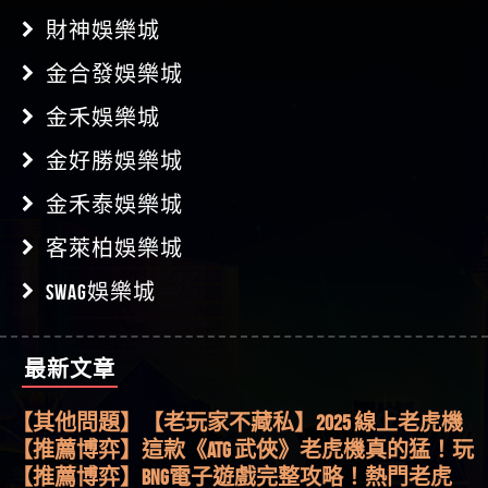
財神娛樂城
金合發娛樂城
金禾娛樂城
金好勝娛樂城
金禾泰娛樂城
客萊柏娛樂城
SWAG娛樂城
最新文章
【其他問題】用理性數據指路，開啟你的高回報
娛樂之旅
【其他問題】【老玩家不藏私】2025 線上老虎機
這樣挑！RTP、波動率和平台安全的全攻略！
【推薦博弈】這款《ATG 武俠》老虎機真的猛！玩
過才知道什麼叫超過3萬種中獎方式！
【推薦博弈】BNG電子遊戲完整攻略！熱門老虎