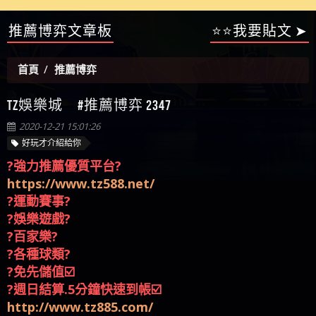
【陳順堪】星匯娛樂城出金幾次後贏錢就不給出
推薦博弈文章板
⭐⭐我要貼文 ➤
被騙資金
ALYWS是詐騙嗎 （ALYWS）無法出金 請小心群組暗椿
者免費援助賴zg369）當當詐騙 當當是不是詐騙 當
金
【陳順堪】黑網出金幾次後贏了就不出金出
當是真的嗎 當當是詐騙嗎 六旬老婦深信當當高獲
【玩運彩】
首頁
推薦博弈
利回報被騙的家破人亡
【asd】唬爛不出金黑網垃圾平台
【蘇俊曄】所以會出金嗎現在也是一樣的狀況
TZ娛樂城 #推薦博弈 2347
【侯依揚】廢物喔
2020-12-21 15:01:26
好玩才介紹給你
?強力推薦優質平台?
https://www.tz588.net/
?運動賽事?
?娛樂遊戲?
?百家樂?
?各種球類?
?免先儲值☑️
?週日結算.5分鐘快速到帳☑️
http://www.tz885.com/
?線上審核快速放版☑️