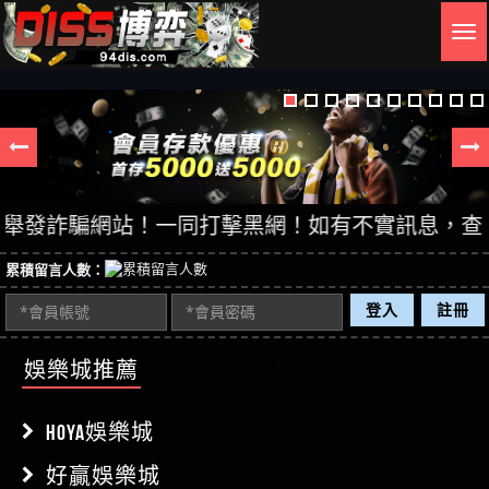
Togg
navig
發詐騙網站！一同打擊黑網！如有不實訊息，查證後立
累積留言人數：
登入
註冊
娛樂城推薦
HOYA娛樂城
好贏娛樂城