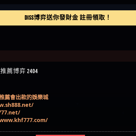
】推代理真的好相處
鴻傑】請問一下100多萬
DISS博弈送你發財金 註冊領取！
金嗎，有誰可以回答
】LINE:kK605638
亞廷】#免費手遊#錢龍
NE#http
】真的
如軒】黑網一個呵呵
i】讚
樂慧】又是九州??爛死
網不要玩
伊依】爛死了拉贏錢直
薦博弈 2404
帳號可以去吃屎
靜茹】推薦小畢，我也
畢的會員～～
家羭】推推
VA娛樂城】還會自己做假
來毀謗欸哈哈哈好厲
順堪】黑網不出金
m/強力推薦會出款的娛樂城
伊珊】不推薦爛公司
w.sh888.net/
順堪】星匯娛樂城出金
777.net/
後贏錢就不給出金
順堪】黑網出金幾次後
/www.khf777.com/
就不出金出
運彩】
sd】唬爛不出金黑網垃圾