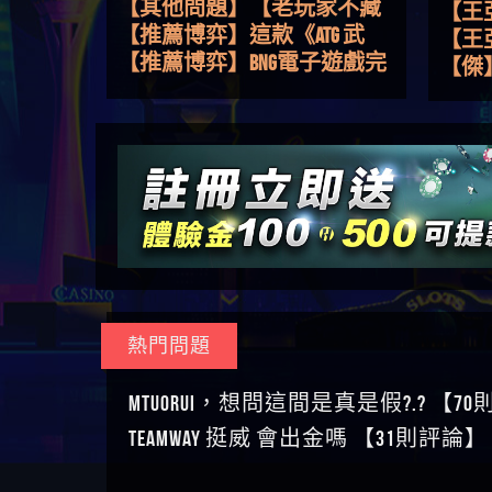
路，開啟你的高回報娛樂之
【其他問題】【老玩家不藏
會出
【王亞廷
旅
私】2025 線上老虎機這樣
【推薦博弈】這款《ATG 武
【王
挑！RTP、波動率和平台安全
俠》老虎機真的猛！玩過才
【推薦博弈】BNG電子遊戲完
皇ONLI
【傑
的全攻略！
知道什麼叫超過3萬種中獎方
整攻略！熱門老虎機、集鴻
【其他問題】【2025】ATG試
【蔡
式！
運玩法、獨家試玩一次看！
玩必看！戰神賽特51,000倍數
【其他問題】「拆解力智投
【We
玩法攻略，輕鬆稱霸老虎
資詐騙套路緊急追討賴
【其他問題】 【遇天盛商行
【沈
機！
zg369」力智投資是不是詐騙
詐騙追回資金賴zg369】天盛
【其他問題】 受害者援助賴
了黑
【林
力智投資是真的嗎 力智投資
商行詐騙 天盛商行是不是詐
【zg369】退休老翁被大戶e點
【其他問題】 弘記投資詐騙
接鎖
【陳
是詐騙嗎 南部老翁還在癡迷
騙 天盛商行是真的嗎 天盛商
靈詐騙痛不欲生 大戶e點靈是
持續收割國人中【免費討回
【其他問題】 被騙追回賴
是小
【黃
力智投資高回報獲利 請不要
行是詐騙嗎 被天盛商行詐騙
真的嗎 大戶e點靈是不是詐騙
資金賴zg369】弘記投資是詐
【zg369】KnTop利用新型詐騙
【其他問題】機台運算專案
【A
在匯款
一招教你拿回
大戶e點靈是詐騙嗎 大戶e點
騙嗎 弘記投資是不是詐騙 弘
手法欺詐群眾 KnTop是真的嗎
詐騙持續收割國人中【免費
【其他問題】 Hoyabit詐騙持
對話
【陳
靈無法出金 （大戶e點靈）教
記投資是真的嗎 被弘記投資
KnTop是不是詐騙 KnTop是詐騙
討回資金賴zg369】機台運算
續收割國人中【免費討回資
【其他問題】KS.M多元化行銷
【黃
你如何規避詐騙陷阱
詐騙的錢怎麼辦 本文教你如
嗎 【KnTop】KnTop無法出金 被
專案是詐騙嗎 機台運算專案
金賴zg369】Hoyabit是詐騙嗎
詐騙持續收割國人中【免費
【其他問題】免費追回賴
【陳
熱門問題
何拿回被騙資金
KnTop詐騙的錢一招拿回
是不是詐騙 機台運算專案是
Hoyabit是不是詐騙 Hoyabit是真
討回資金賴zg369】KS.M多元化
「zg369」深度解析野原家
【其他問題】元盈橋詐騙持
幾次
【陳
真的嗎 被機台運算專案詐騙
的嗎 被HoyabitHoyabit詐騙的錢
行銷是詐騙嗎 KS.M多元化行
Family & Love如何詐騙 野原家
續收割國人中【免費討回資
【其他問題】被騙追回賴
贏了
【玩
MTUORUi，想問這間是真是假?.? 【7
的錢怎麼辦 本文教你如何拿
怎麼辦 本文教你如何拿回被
銷是不是詐騙 KS.M多元化行
Family & Love是不是詐騙 野原家
金賴zg369】元盈橋是詐騙嗎
【zg369】M.L.Edge利用新型詐
【其他問題】 Robinhood詐騙
【a
TEAMWAY 挺威 會出金嗎 【31則評論】
回被騙資金
騙資金
銷是真的嗎 被KS.M多元化行
Family & Love是真的嗎 野原家
元盈橋是不是詐騙 元盈橋是
騙手法欺詐群眾 M.L.Edge是真
持續收割國人中【免費討回
【其他問題】FLTO詐騙持續收
平台
【蘇
銷詐騙的錢怎麼辦 本文教你
Family & Love是詐騙嗎 165多次
真的嗎 被元盈橋詐騙的錢怎
的嗎 M.L.Edge是不是詐騙
資金賴zg369】Robinhood是詐騙
割國人中【免費討回資金賴
【其他問題】 遇詐騙求救賴
在也
【侯