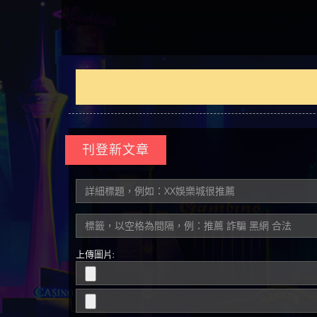
回被騙資金
騙資金
銷是真的嗎 被KS.M多元化行
Family & Love是真的嗎 野原家
元盈橋是不是詐騙 元盈橋是
騙手法欺詐群眾 M.L.Edge是真
持續收割國人中【免費討回
【其他問題】FLTO詐騙持續收
平台
【蘇
銷詐騙的錢怎麼辦 本文教你
Family & Love是詐騙嗎 165多次
真的嗎 被元盈橋詐騙的錢怎
的嗎 M.L.Edge是不是詐騙
資金賴zg369】Robinhood是詐騙
割國人中【免費討回資金賴
【其他問題】 遇詐騙求救賴
在也
【侯
如何拿回被騙資金
通報野原家 Family & Love是詐騙
麼辦 本文教你如何拿回被騙
M.L.Edge是詐騙嗎 【M.L.Edge】
嗎 Robinhood是不是詐騙
zg369】FLTO是詐騙嗎 FLTO是不
【zg369】八旬老翁被ALYWS詐
【其他問題】 一招教你揭秘
平台 請遠離
資金
M.L.Edge無法出金 被M.L.Edge詐
Robinhood是真的嗎 被Robinhood
是詐騙 FLTO是真的嗎 被FLTO詐
騙家破人亡 ALYWS是真的嗎
新型詐騙手法 （受害者免費
騙的錢一招拿回
詐騙的錢怎麼辦 本文教你如
騙的錢怎麼辦 本文教你如何
ALYWS是不是詐騙 ALYWS是詐騙
援助賴zg369）當當詐騙 當當
何拿回被騙資金
拿回被騙資金
嗎 （ALYWS）無法出金 請小心
是不是詐騙 當當是真的嗎 當
群組暗椿
當是詐騙嗎 六旬老婦深信當
當高獲利回報被騙的家破人
亡
刊登新文章
上傳圖片: