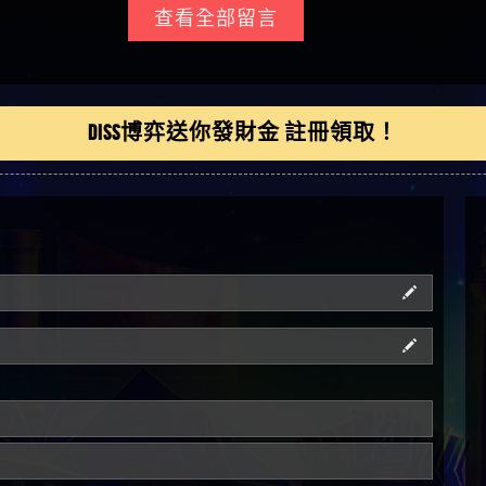
俊曄】所以會出金嗎現
查看全部留言
是一樣的狀況
依揚】廢物喔
DISS博弈送你發財金 註冊領取！