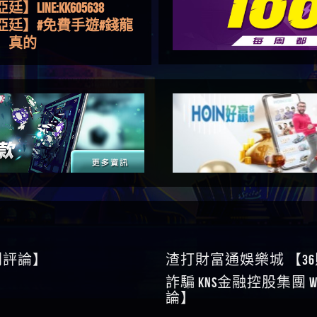
金嗎，有誰可以回答
】LINE:kK605638
亞廷】#免費手遊#錢龍
NE#http
】真的
如軒】黑網一個呵呵
i】讚
樂慧】又是九州??爛死
網不要玩
伊依】爛死了拉贏錢直
帳號可以去吃屎
靜茹】推薦小畢，我也
畢的會員～～
家羭】推推
VA娛樂城】還會自己做假
來毀謗欸哈哈哈好厲
順堪】黑網不出金
伊珊】不推薦爛公司
順堪】星匯娛樂城出金
後贏錢就不給出金
順堪】黑網出金幾次後
就不出金出
運彩】
0則評論】
渣打財富通娛樂城 【3
sd】唬爛不出金黑網垃圾
詐騙 kns金融控股集團 W
俊曄】所以會出金嗎現
論】
是一樣的狀況
依揚】廢物喔