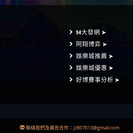
94大發網 ➤
阿翔博弈 ➤
娛樂城推薦 ➤
娛樂城優惠 ➤
好博賽事分析 ➤
聯絡我們及廣告合作：
jz807013@gmail.com