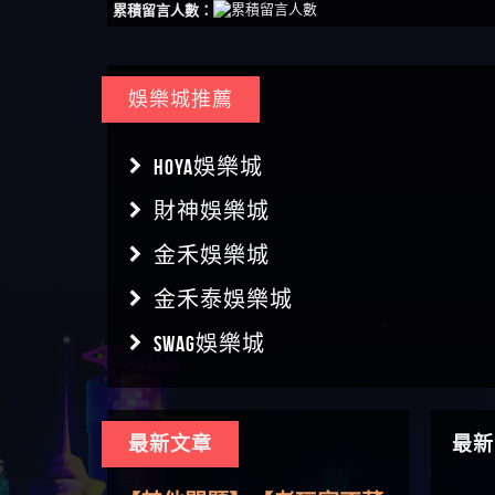
累積留言人數：
娛樂城推薦
HOYA娛樂城
財神娛樂城
金禾娛樂城
金禾泰娛樂城
SWAG娛樂城
最新文章
最新
【傑
【其他問題】用理性數據指
【盧