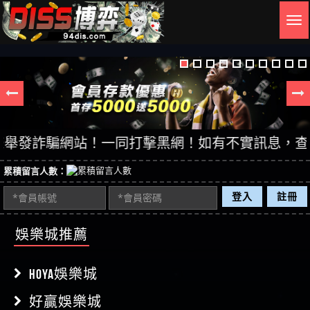
Togg
navig
發詐騙網站！一同打擊黑網！如有不實訊息，查證後立
累積留言人數：
登入
註冊
娛樂城推薦
HOYA娛樂城
好贏娛樂城