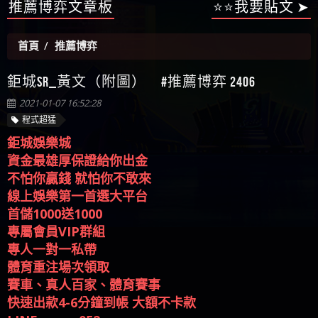
【陳順堪】星匯娛樂城出金幾次後贏錢就不給出
推薦博弈文章板
⭐⭐我要貼文 ➤
麼辦 本文教你如何拿回被騙資金
真的嗎 被FLTO詐騙的錢怎麼辦 本文教你如何拿回
ALYWS詐騙家破人亡 ALYWS是真的嗎 ALYWS是不是詐騙
金
【陳順堪】黑網出金幾次後贏了就不出金出
被騙資金
ALYWS是詐騙嗎 （ALYWS）無法出金 請小心群組暗椿
【玩運彩】
首頁
推薦博弈
【asd】唬爛不出金黑網垃圾平台
【蘇俊曄】所以會出金嗎現在也是一樣的狀況
鉅城SR_黃文（附圖） #推薦博弈 2406
【侯依揚】廢物喔
2021-01-07 16:52:28
程式超猛
鉅城娛樂城
資金最雄厚保證給你出金
不怕你贏錢 就怕你不敢來
線上娛樂第一首選大平台
首儲1000送1000
專屬會員VIP群組
專人一對一私帶
體育重注場次領取
賽車、真人百家、體育賽事
快速出款4-6分鐘到帳 大額不卡款