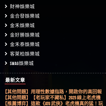
財神娛樂城
金合發娛樂城
金禾娛樂城
金好勝娛樂城
金禾泰娛樂城
客萊柏娛樂城
SWAG娛樂城
最新文章
【其他問題】金雞一鳴，今晚親自抱走屬於你的
金蛋大獎！
【其他問題】用理性數據指路，開啟你的高回報
娛樂之旅
【其他問題】【老玩家不藏私】2025 線上老虎機
這樣挑！RTP、波動率和平台安全的全攻略！
【推薦博弈】這款《ATG 武俠》老虎機真的猛！玩