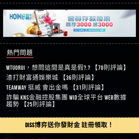
【玩運彩】
娛樂之旅
【其他問題】【老玩家不藏私】2025 線上老虎機
【asd】唬爛不出金黑網垃圾平台
這樣挑！RTP、波動率和平台安全的全攻略！
【推薦博弈】這款《ATG 武俠》老虎機真的猛！玩
【蘇俊曄】所以會出金嗎現在也是一樣的狀況
過才知道什麼叫超過3萬種中獎方式！
【推薦博弈】BNG電子遊戲完整攻略！熱門老虎
【侯依揚】廢物喔
機、集鴻運玩法、獨家試玩一次看！
【其他問題】【2025】ATG試玩必看！戰神賽特
【傑】推代理真的好相處
51,000倍數玩法攻略，輕鬆稱霸老虎機！
【其他問題】「拆解力智投資詐騙套路緊急追討
【盧鴻傑】請問一下100多萬會出金嗎，有誰可以
賴zg369」力智投資是不是詐騙 力智投資是真的嗎
【其他問題】 【遇天盛商行詐騙追回資金賴
回答
【王亞廷】LINE:kK605638
力智投資是詐騙嗎 南部老翁還在癡迷力智投資高
zg369】天盛商行詐騙 天盛商行是不是詐騙 天盛商
【其他問題】 受害者援助賴【zg369】退休老翁被
熱門問題
【王亞廷】#免費手遊#錢龍皇ONLINE#http
回報獲利 請不要在匯款
行是真的嗎 天盛商行是詐騙嗎 被天盛商行詐騙一
大戶e點靈詐騙痛不欲生 大戶e點靈是真的嗎 大戶e
【其他問題】 弘記投資詐騙持續收割國人中【免
【傑】真的
招教你拿回
點靈是不是詐騙 大戶e點靈是詐騙嗎 大戶e點靈無
費討回資金賴zg369】弘記投資是詐騙嗎 弘記投資
【其他問題】 被騙追回賴【zg369】KnTop利用新型
MTUORUi，想問這間是真是假?.? 【70則評論】
【蔡如軒】黑網一個呵呵
法出金 （大戶e點靈）教你如何規避詐騙陷阱
是不是詐騙 弘記投資是真的嗎 被弘記投資詐騙的
詐騙手法欺詐群眾 KnTop是真的嗎 KnTop是不是詐騙
【其他問題】機台運算專案詐騙持續收割國人中
渣打財富通娛樂城 【36則評論】
【Wei】讚
錢怎麼辦 本文教你如何拿回被騙資金
KnTop是詐騙嗎 【KnTop】KnTop無法出金 被KnTop詐騙
【免費討回資金賴zg369】機台運算專案是詐騙嗎
【其他問題】 Hoyabit詐騙持續收割國人中【免費
【沈樂慧】又是九州??爛死了黑網不要玩
TEAMWAY 挺威 會出金嗎 【31則評論】
的錢一招拿回
機台運算專案是不是詐騙 機台運算專案是真的嗎
討回資金賴zg369】Hoyabit是詐騙嗎 Hoyabit是不是詐
【其他問題】KS.M多元化行銷詐騙持續收割國人
【林伊依】爛死了拉贏錢直接鎖帳號可以去吃屎
詐騙 kns金融控股集團 WID全球平台 WEB數據
被機台運算專案詐騙的錢怎麼辦 本文教你如何拿
騙 Hoyabit是真的嗎 被HoyabitHoyabit詐騙的錢怎麼辦
中【免費討回資金賴zg369】KS.M多元化行銷是詐
【其他問題】免費追回賴「zg369」深度解析野原
【陳靜茹】推薦小畢，我也是小畢的會員～～
趨勢 【25則評論】
回被騙資金
本文教你如何拿回被騙資金
騙嗎 KS.M多元化行銷是不是詐騙 KS.M多元化行銷是
家 Family & Love如何詐騙 野原家 Family & Love是不是詐
【其他問題】元盈橋詐騙持續收割國人中【免費
【黃家羭】推推
真的嗎 被KS.M多元化行銷詐騙的錢怎麼辦 本文教
騙 野原家 Family & Love是真的嗎 野原家 Family & Love是
討回資金賴zg369】元盈橋是詐騙嗎 元盈橋是不是
【其他問題】被騙追回賴【zg369】M.L.Edge利用新
【AVA娛樂城】還會自己做假對話來毀謗欸哈哈哈
你如何拿回被騙資金
詐騙嗎 165多次通報野原家 Family & Love是詐騙平台
詐騙 元盈橋是真的嗎 被元盈橋詐騙的錢怎麼辦
型詐騙手法欺詐群眾 M.L.Edge是真的嗎 M.L.Edge是不
【其他問題】 Robinhood詐騙持續收割國人中【免
DISS博弈送你發財金 註冊領取！
好厲
【陳順堪】黑網不出金
請遠離
本文教你如何拿回被騙資金
是詐騙 M.L.Edge是詐騙嗎 【M.L.Edge】M.L.Edge無法出
費討回資金賴zg369】Robinhood是詐騙嗎 Robinhood是
【其他問題】FLTO詐騙持續收割國人中【免費討回
【黃伊珊】不推薦爛公司
金 被M.L.Edge詐騙的錢一招拿回
不是詐騙 Robinhood是真的嗎 被Robinhood詐騙的錢怎
資金賴zg369】FLTO是詐騙嗎 FLTO是不是詐騙 FLTO是
【其他問題】 遇詐騙求救賴【zg369】八旬老翁被