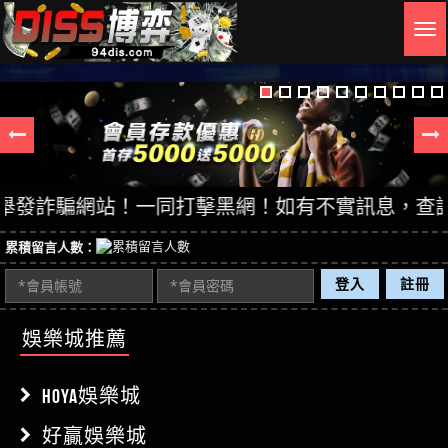
Togg
navig
發詐騙網站！一同打擊黑網！如有不實訊息，查證後立即
累積留言人數：
登入
註冊
娛樂城推薦
HOYA娛樂城
好贏娛樂城