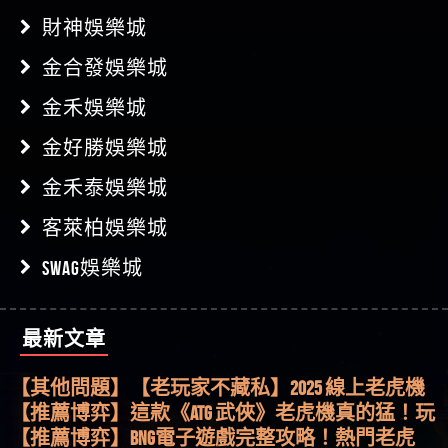
財神娛樂城
金合發娛樂城
金禾娛樂城
金好勝娛樂城
金禾泰娛樂城
客萊柏娛樂城
SWAG娛樂城
最新文章
【其他問題】用理性數據指路，開啟你的高回報
娛樂之旅
【其他問題】【老玩家不藏私】2025 線上老虎機
這樣挑！RTP、波動率和平台安全的全攻略！
【推薦博弈】這款《ATG 武俠》老虎機真的猛！玩
過才知道什麼叫超過3萬種中獎方式！
【推薦博弈】BNG電子遊戲完整攻略！熱門老虎