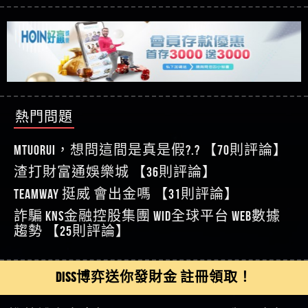
【玩運彩】
利回報被騙的家破人亡
這樣挑！RTP、波動率和平台安全的全攻略！
【推薦博弈】這款《ATG 武俠》老虎機真的猛！玩
【asd】唬爛不出金黑網垃圾平台
過才知道什麼叫超過3萬種中獎方式！
【推薦博弈】BNG電子遊戲完整攻略！熱門老虎
【蘇俊曄】所以會出金嗎現在也是一樣的狀況
機、集鴻運玩法、獨家試玩一次看！
【其他問題】【2025】ATG試玩必看！戰神賽特
【侯依揚】廢物喔
51,000倍數玩法攻略，輕鬆稱霸老虎機！
【其他問題】「拆解力智投資詐騙套路緊急追討
【傑】推代理真的好相處
賴zg369」力智投資是不是詐騙 力智投資是真的嗎
【其他問題】 【遇天盛商行詐騙追回資金賴
【盧鴻傑】請問一下100多萬會出金嗎，有誰可以
力智投資是詐騙嗎 南部老翁還在癡迷力智投資高
zg369】天盛商行詐騙 天盛商行是不是詐騙 天盛商
【其他問題】 受害者援助賴【zg369】退休老翁被
回答
【王亞廷】LINE:kK605638
回報獲利 請不要在匯款
行是真的嗎 天盛商行是詐騙嗎 被天盛商行詐騙一
大戶e點靈詐騙痛不欲生 大戶e點靈是真的嗎 大戶e
【其他問題】 弘記投資詐騙持續收割國人中【免
熱門問題
【王亞廷】#免費手遊#錢龍皇ONLINE#http
招教你拿回
點靈是不是詐騙 大戶e點靈是詐騙嗎 大戶e點靈無
費討回資金賴zg369】弘記投資是詐騙嗎 弘記投資
【其他問題】 被騙追回賴【zg369】KnTop利用新型
【傑】真的
法出金 （大戶e點靈）教你如何規避詐騙陷阱
是不是詐騙 弘記投資是真的嗎 被弘記投資詐騙的
詐騙手法欺詐群眾 KnTop是真的嗎 KnTop是不是詐騙
【其他問題】機台運算專案詐騙持續收割國人中
MTUORUi，想問這間是真是假?.? 【70則評論】
【蔡如軒】黑網一個呵呵
錢怎麼辦 本文教你如何拿回被騙資金
KnTop是詐騙嗎 【KnTop】KnTop無法出金 被KnTop詐騙
【免費討回資金賴zg369】機台運算專案是詐騙嗎
【其他問題】 Hoyabit詐騙持續收割國人中【免費
渣打財富通娛樂城 【36則評論】
【Wei】讚
的錢一招拿回
機台運算專案是不是詐騙 機台運算專案是真的嗎
討回資金賴zg369】Hoyabit是詐騙嗎 Hoyabit是不是詐
【其他問題】KS.M多元化行銷詐騙持續收割國人
【沈樂慧】又是九州??爛死了黑網不要玩
TEAMWAY 挺威 會出金嗎 【31則評論】
被機台運算專案詐騙的錢怎麼辦 本文教你如何拿
騙 Hoyabit是真的嗎 被HoyabitHoyabit詐騙的錢怎麼辦
中【免費討回資金賴zg369】KS.M多元化行銷是詐
【其他問題】免費追回賴「zg369」深度解析野原
【林伊依】爛死了拉贏錢直接鎖帳號可以去吃屎
詐騙 kns金融控股集團 WID全球平台 WEB數據
回被騙資金
本文教你如何拿回被騙資金
騙嗎 KS.M多元化行銷是不是詐騙 KS.M多元化行銷是
家 Family & Love如何詐騙 野原家 Family & Love是不是詐
【其他問題】元盈橋詐騙持續收割國人中【免費
【陳靜茹】推薦小畢，我也是小畢的會員～～
趨勢 【25則評論】
真的嗎 被KS.M多元化行銷詐騙的錢怎麼辦 本文教
騙 野原家 Family & Love是真的嗎 野原家 Family & Love是
討回資金賴zg369】元盈橋是詐騙嗎 元盈橋是不是
【其他問題】被騙追回賴【zg369】M.L.Edge利用新
【黃家羭】推推
你如何拿回被騙資金
詐騙嗎 165多次通報野原家 Family & Love是詐騙平台
詐騙 元盈橋是真的嗎 被元盈橋詐騙的錢怎麼辦
型詐騙手法欺詐群眾 M.L.Edge是真的嗎 M.L.Edge是不
【其他問題】 Robinhood詐騙持續收割國人中【免
【AVA娛樂城】還會自己做假對話來毀謗欸哈哈哈
請遠離
本文教你如何拿回被騙資金
是詐騙 M.L.Edge是詐騙嗎 【M.L.Edge】M.L.Edge無法出
費討回資金賴zg369】Robinhood是詐騙嗎 Robinhood是
【其他問題】FLTO詐騙持續收割國人中【免費討回
DISS博弈送你發財金 註冊領取！
好厲
【陳順堪】黑網不出金
金 被M.L.Edge詐騙的錢一招拿回
不是詐騙 Robinhood是真的嗎 被Robinhood詐騙的錢怎
資金賴zg369】FLTO是詐騙嗎 FLTO是不是詐騙 FLTO是
【其他問題】 遇詐騙求救賴【zg369】八旬老翁被
【黃伊珊】不推薦爛公司
麼辦 本文教你如何拿回被騙資金
真的嗎 被FLTO詐騙的錢怎麼辦 本文教你如何拿回
ALYWS詐騙家破人亡 ALYWS是真的嗎 ALYWS是不是詐騙
【其他問題】 一招教你揭秘新型詐騙手法 （受害