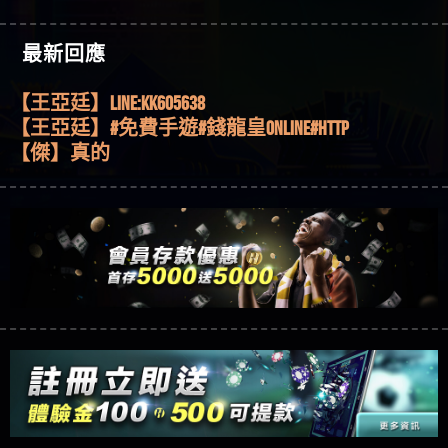
機、集鴻運玩法、獨家試玩一次看！
【其他問題】【2025】ATG試玩必看！戰神賽特
51,000倍數玩法攻略，輕鬆稱霸老虎機！
【其他問題】「拆解力智投資詐騙套路緊急追討
【傑】推代理真的好相處
最新回應
賴zg369」力智投資是不是詐騙 力智投資是真的嗎
【其他問題】 【遇天盛商行詐騙追回資金賴
【盧鴻傑】請問一下100多萬會出金嗎，有誰可以
力智投資是詐騙嗎 南部老翁還在癡迷力智投資高
zg369】天盛商行詐騙 天盛商行是不是詐騙 天盛商
【其他問題】 受害者援助賴【zg369】退休老翁被
回答
【王亞廷】LINE:kK605638
回報獲利 請不要在匯款
行是真的嗎 天盛商行是詐騙嗎 被天盛商行詐騙一
大戶e點靈詐騙痛不欲生 大戶e點靈是真的嗎 大戶e
【其他問題】 弘記投資詐騙持續收割國人中【免
【王亞廷】#免費手遊#錢龍皇ONLINE#http
招教你拿回
點靈是不是詐騙 大戶e點靈是詐騙嗎 大戶e點靈無
費討回資金賴zg369】弘記投資是詐騙嗎 弘記投資
【其他問題】 被騙追回賴【zg369】KnTop利用新型
【傑】真的
法出金 （大戶e點靈）教你如何規避詐騙陷阱
是不是詐騙 弘記投資是真的嗎 被弘記投資詐騙的
詐騙手法欺詐群眾 KnTop是真的嗎 KnTop是不是詐騙
【其他問題】機台運算專案詐騙持續收割國人中
【蔡如軒】黑網一個呵呵
錢怎麼辦 本文教你如何拿回被騙資金
KnTop是詐騙嗎 【KnTop】KnTop無法出金 被KnTop詐騙
【免費討回資金賴zg369】機台運算專案是詐騙嗎
【其他問題】 Hoyabit詐騙持續收割國人中【免費
【Wei】讚
的錢一招拿回
機台運算專案是不是詐騙 機台運算專案是真的嗎
討回資金賴zg369】Hoyabit是詐騙嗎 Hoyabit是不是詐
【其他問題】KS.M多元化行銷詐騙持續收割國人
【沈樂慧】又是九州??爛死了黑網不要玩
被機台運算專案詐騙的錢怎麼辦 本文教你如何拿
騙 Hoyabit是真的嗎 被HoyabitHoyabit詐騙的錢怎麼辦
中【免費討回資金賴zg369】KS.M多元化行銷是詐
【其他問題】免費追回賴「zg369」深度解析野原
【林伊依】爛死了拉贏錢直接鎖帳號可以去吃屎
回被騙資金
本文教你如何拿回被騙資金
騙嗎 KS.M多元化行銷是不是詐騙 KS.M多元化行銷是
家 Family & Love如何詐騙 野原家 Family & Love是不是詐
【其他問題】元盈橋詐騙持續收割國人中【免費
【陳靜茹】推薦小畢，我也是小畢的會員～～
真的嗎 被KS.M多元化行銷詐騙的錢怎麼辦 本文教
騙 野原家 Family & Love是真的嗎 野原家 Family & Love是
討回資金賴zg369】元盈橋是詐騙嗎 元盈橋是不是
【其他問題】被騙追回賴【zg369】M.L.Edge利用新
【黃家羭】推推
你如何拿回被騙資金
詐騙嗎 165多次通報野原家 Family & Love是詐騙平台
詐騙 元盈橋是真的嗎 被元盈橋詐騙的錢怎麼辦
型詐騙手法欺詐群眾 M.L.Edge是真的嗎 M.L.Edge是不
【其他問題】 Robinhood詐騙持續收割國人中【免
【AVA娛樂城】還會自己做假對話來毀謗欸哈哈哈
請遠離
本文教你如何拿回被騙資金
是詐騙 M.L.Edge是詐騙嗎 【M.L.Edge】M.L.Edge無法出
費討回資金賴zg369】Robinhood是詐騙嗎 Robinhood是
【其他問題】FLTO詐騙持續收割國人中【免費討回
好厲
【陳順堪】黑網不出金
金 被M.L.Edge詐騙的錢一招拿回
不是詐騙 Robinhood是真的嗎 被Robinhood詐騙的錢怎
資金賴zg369】FLTO是詐騙嗎 FLTO是不是詐騙 FLTO是
【其他問題】 遇詐騙求救賴【zg369】八旬老翁被
【黃伊珊】不推薦爛公司
麼辦 本文教你如何拿回被騙資金
真的嗎 被FLTO詐騙的錢怎麼辦 本文教你如何拿回
ALYWS詐騙家破人亡 ALYWS是真的嗎 ALYWS是不是詐騙
【其他問題】 一招教你揭秘新型詐騙手法 （受害
【陳順堪】星匯娛樂城出金幾次後贏錢就不給出
被騙資金
ALYWS是詐騙嗎 （ALYWS）無法出金 請小心群組暗椿
者免費援助賴zg369）當當詐騙 當當是不是詐騙 當
【其他問題】用理性數據指路，開啟你的高回報
金
【陳順堪】黑網出金幾次後贏了就不出金出
當是真的嗎 當當是詐騙嗎 六旬老婦深信當當高獲
娛樂之旅
【其他問題】【老玩家不藏私】2025 線上老虎機