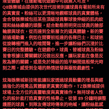
境音體驗，在運動電玩遊戲中可說無人可及。
Q8娛樂城由提供的次世代技術則讓球員有著前所未有
的真實度。粉絲可以更清晰地觀察球員的真實體格，
金合發娛樂城包括某些頂級球員擊球後伸縮的肌肉紋
理和絲絲縷縷的頭髮，結合動態照明突出球員的臉部
輪廓與球衣，從而達到全新層次的逼真體驗。新的賽
前過場動畫，例如在開賽前抵達的各隊巴士，和球迷
從旋轉柵門進入的喧鬧聲，進一步讓粉絲們沉浸於比
賽日的完整體驗。在遊戲中，球員、替補球員及粉絲
皆會根據比賽關鍵狀況做出反應，讓玩家能在像是反
敗為勝的關鍵，或是免於降級的追平瞬間這般榮光時
刻之際，感受到全場的熱情迸發與極致戲劇性。
炫海娛樂城新技術能讓玩家透過球員動畫的增長與經
過強化的視覺品質體驗更真實的動作，TZ娛樂城提供
球場上全方位的高靈敏度與真實操作。無持球者人性
化的設計能打造真實的性格舉止，從第 89 分鐘時調整
護脛的球員，到隊友傳球時傳來的吶喊，讓粉絲能感