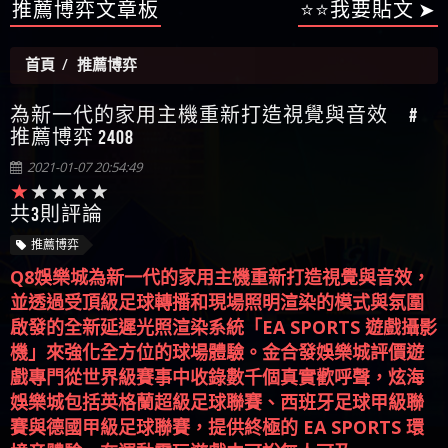
【陳順堪】星匯娛樂城出金幾次後贏錢就不給出
推薦博弈文章板
⭐⭐我要貼文 ➤
被騙資金
ALYWS是詐騙嗎 （ALYWS）無法出金 請小心群組暗椿
者免費援助賴zg369）當當詐騙 當當是不是詐騙 當
金
【陳順堪】黑網出金幾次後贏了就不出金出
當是真的嗎 當當是詐騙嗎 六旬老婦深信當當高獲
【玩運彩】
首頁
推薦博弈
利回報被騙的家破人亡
【asd】唬爛不出金黑網垃圾平台
【蘇俊曄】所以會出金嗎現在也是一樣的狀況
為新一代的家用主機重新打造視覺與音效 #
【侯依揚】廢物喔
推薦博弈 2408
2021-01-07 20:54:49
共3則評論
推薦博弈
Q8娛樂城為新一代的家用主機重新打造視覺與音效，
並透過受頂級足球轉播和現場照明渲染的模式與氛圍
啟發的全新延遲光照渲染系統「EA SPORTS 遊戲攝影
機」來強化全方位的球場體驗。金合發娛樂城評價遊
戲專門從世界級賽事中收錄數千個真實歡呼聲，炫海
娛樂城包括英格蘭超級足球聯賽、西班牙足球甲級聯
賽與德國甲級足球聯賽，提供終極的 EA SPORTS 環