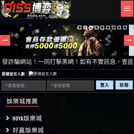
Togg
navig
詐騙網站！一同打擊黑網！如有不實訊息，查證後立即刪
累積留言人數：
登入
註冊
娛樂城推薦
HOYA娛樂城
好贏娛樂城