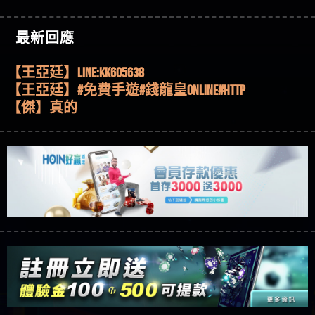
機、集鴻運玩法、獨家試玩一次看！
【其他問題】【2025】ATG試玩必看！戰神賽特
51,000倍數玩法攻略，輕鬆稱霸老虎機！
【其他問題】「拆解力智投資詐騙套路緊急追討
【傑】推代理真的好相處
最新回應
賴zg369」力智投資是不是詐騙 力智投資是真的嗎
【其他問題】 【遇天盛商行詐騙追回資金賴
【盧鴻傑】請問一下100多萬會出金嗎，有誰可以
力智投資是詐騙嗎 南部老翁還在癡迷力智投資高
zg369】天盛商行詐騙 天盛商行是不是詐騙 天盛商
【其他問題】 受害者援助賴【zg369】退休老翁被
回答
【王亞廷】LINE:kK605638
回報獲利 請不要在匯款
行是真的嗎 天盛商行是詐騙嗎 被天盛商行詐騙一
大戶e點靈詐騙痛不欲生 大戶e點靈是真的嗎 大戶e
【其他問題】 弘記投資詐騙持續收割國人中【免
【王亞廷】#免費手遊#錢龍皇ONLINE#http
招教你拿回
點靈是不是詐騙 大戶e點靈是詐騙嗎 大戶e點靈無
費討回資金賴zg369】弘記投資是詐騙嗎 弘記投資
【其他問題】 被騙追回賴【zg369】KnTop利用新型
【傑】真的
法出金 （大戶e點靈）教你如何規避詐騙陷阱
是不是詐騙 弘記投資是真的嗎 被弘記投資詐騙的
詐騙手法欺詐群眾 KnTop是真的嗎 KnTop是不是詐騙
【其他問題】機台運算專案詐騙持續收割國人中
【蔡如軒】黑網一個呵呵
錢怎麼辦 本文教你如何拿回被騙資金
KnTop是詐騙嗎 【KnTop】KnTop無法出金 被KnTop詐騙
【免費討回資金賴zg369】機台運算專案是詐騙嗎
【其他問題】 Hoyabit詐騙持續收割國人中【免費
【Wei】讚
的錢一招拿回
機台運算專案是不是詐騙 機台運算專案是真的嗎
討回資金賴zg369】Hoyabit是詐騙嗎 Hoyabit是不是詐
【其他問題】KS.M多元化行銷詐騙持續收割國人
【沈樂慧】又是九州??爛死了黑網不要玩
被機台運算專案詐騙的錢怎麼辦 本文教你如何拿
騙 Hoyabit是真的嗎 被HoyabitHoyabit詐騙的錢怎麼辦
中【免費討回資金賴zg369】KS.M多元化行銷是詐
【其他問題】免費追回賴「zg369」深度解析野原
【林伊依】爛死了拉贏錢直接鎖帳號可以去吃屎
回被騙資金
本文教你如何拿回被騙資金
騙嗎 KS.M多元化行銷是不是詐騙 KS.M多元化行銷是
家 Family & Love如何詐騙 野原家 Family & Love是不是詐
【其他問題】元盈橋詐騙持續收割國人中【免費
【陳靜茹】推薦小畢，我也是小畢的會員～～
真的嗎 被KS.M多元化行銷詐騙的錢怎麼辦 本文教
騙 野原家 Family & Love是真的嗎 野原家 Family & Love是
討回資金賴zg369】元盈橋是詐騙嗎 元盈橋是不是
【其他問題】被騙追回賴【zg369】M.L.Edge利用新
【黃家羭】推推
你如何拿回被騙資金
詐騙嗎 165多次通報野原家 Family & Love是詐騙平台
詐騙 元盈橋是真的嗎 被元盈橋詐騙的錢怎麼辦
型詐騙手法欺詐群眾 M.L.Edge是真的嗎 M.L.Edge是不
【其他問題】 Robinhood詐騙持續收割國人中【免
【AVA娛樂城】還會自己做假對話來毀謗欸哈哈哈
請遠離
本文教你如何拿回被騙資金
是詐騙 M.L.Edge是詐騙嗎 【M.L.Edge】M.L.Edge無法出
費討回資金賴zg369】Robinhood是詐騙嗎 Robinhood是
【其他問題】FLTO詐騙持續收割國人中【免費討回
好厲
【陳順堪】黑網不出金
金 被M.L.Edge詐騙的錢一招拿回
不是詐騙 Robinhood是真的嗎 被Robinhood詐騙的錢怎
資金賴zg369】FLTO是詐騙嗎 FLTO是不是詐騙 FLTO是
【其他問題】 遇詐騙求救賴【zg369】八旬老翁被
【黃伊珊】不推薦爛公司
麼辦 本文教你如何拿回被騙資金
真的嗎 被FLTO詐騙的錢怎麼辦 本文教你如何拿回
ALYWS詐騙家破人亡 ALYWS是真的嗎 ALYWS是不是詐騙
【其他問題】 一招教你揭秘新型詐騙手法 （受害
【陳順堪】星匯娛樂城出金幾次後贏錢就不給出
被騙資金
ALYWS是詐騙嗎 （ALYWS）無法出金 請小心群組暗椿
者免費援助賴zg369）當當詐騙 當當是不是詐騙 當
【其他問題】用理性數據指路，開啟你的高回報
金
【陳順堪】黑網出金幾次後贏了就不出金出
當是真的嗎 當當是詐騙嗎 六旬老婦深信當當高獲
娛樂之旅
【其他問題】【老玩家不藏私】2025 線上老虎機