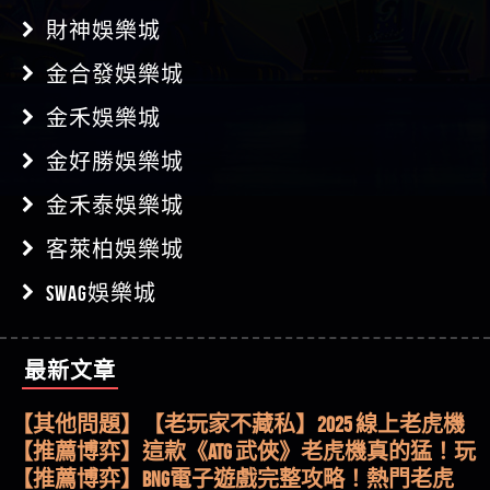
財神娛樂城
金合發娛樂城
金禾娛樂城
金好勝娛樂城
金禾泰娛樂城
客萊柏娛樂城
SWAG娛樂城
最新文章
【其他問題】用理性數據指路，開啟你的高回報
娛樂之旅
【其他問題】【老玩家不藏私】2025 線上老虎機
這樣挑！RTP、波動率和平台安全的全攻略！
【推薦博弈】這款《ATG 武俠》老虎機真的猛！玩
過才知道什麼叫超過3萬種中獎方式！
【推薦博弈】BNG電子遊戲完整攻略！熱門老虎