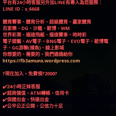
平台有24小時客服另外加LINE有專人為您服務：
LINE ID：s_6668
體育賽事、體育分析、超級體育、贏家體育
百家樂、DG、沙龍、歐博、WM
世界彩票、極速飛艇、極速賽車、時時彩
電子遊藝、AV電子、BNG電子、EVO電子、歐博電
子、GG游聯(捕魚)、線上影城
你想要的、需要的、我們通通給你
https://fb3amunx.wordpress.com
?現在加入，免費領?2000?
✔️24小時正妹客服
✔️超商儲值、ATM轉帳、信用卡
✔️保證出金、快速出金
✔️公平公正公開，公信力十足