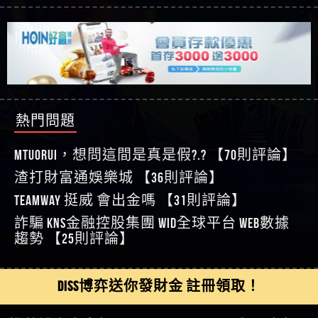
【玩運彩】
利回報被騙的家破人亡
這樣挑！RTP、波動率和平台安全的全攻略！
【推薦博弈】這款《ATG 武俠》老虎機真的猛！玩
【asd】唬爛不出金黑網垃圾平台
過才知道什麼叫超過3萬種中獎方式！
【推薦博弈】BNG電子遊戲完整攻略！熱門老虎
【蘇俊曄】所以會出金嗎現在也是一樣的狀況
機、集鴻運玩法、獨家試玩一次看！
【其他問題】【2025】ATG試玩必看！戰神賽特
【侯依揚】廢物喔
51,000倍數玩法攻略，輕鬆稱霸老虎機！
【其他問題】「拆解力智投資詐騙套路緊急追討
【傑】推代理真的好相處
賴zg369」力智投資是不是詐騙 力智投資是真的嗎
【其他問題】 【遇天盛商行詐騙追回資金賴
【盧鴻傑】請問一下100多萬會出金嗎，有誰可以
力智投資是詐騙嗎 南部老翁還在癡迷力智投資高
zg369】天盛商行詐騙 天盛商行是不是詐騙 天盛商
【其他問題】 受害者援助賴【zg369】退休老翁被
回答
【王亞廷】LINE:kK605638
回報獲利 請不要在匯款
行是真的嗎 天盛商行是詐騙嗎 被天盛商行詐騙一
大戶e點靈詐騙痛不欲生 大戶e點靈是真的嗎 大戶e
【其他問題】 弘記投資詐騙持續收割國人中【免
熱門問題
【王亞廷】#免費手遊#錢龍皇ONLINE#http
招教你拿回
點靈是不是詐騙 大戶e點靈是詐騙嗎 大戶e點靈無
費討回資金賴zg369】弘記投資是詐騙嗎 弘記投資
【其他問題】 被騙追回賴【zg369】KnTop利用新型
【傑】真的
法出金 （大戶e點靈）教你如何規避詐騙陷阱
是不是詐騙 弘記投資是真的嗎 被弘記投資詐騙的
詐騙手法欺詐群眾 KnTop是真的嗎 KnTop是不是詐騙
【其他問題】機台運算專案詐騙持續收割國人中
MTUORUi，想問這間是真是假?.? 【70則評論】
【蔡如軒】黑網一個呵呵
錢怎麼辦 本文教你如何拿回被騙資金
KnTop是詐騙嗎 【KnTop】KnTop無法出金 被KnTop詐騙
【免費討回資金賴zg369】機台運算專案是詐騙嗎
【其他問題】 Hoyabit詐騙持續收割國人中【免費
渣打財富通娛樂城 【36則評論】
【Wei】讚
的錢一招拿回
機台運算專案是不是詐騙 機台運算專案是真的嗎
討回資金賴zg369】Hoyabit是詐騙嗎 Hoyabit是不是詐
【其他問題】KS.M多元化行銷詐騙持續收割國人
【沈樂慧】又是九州??爛死了黑網不要玩
TEAMWAY 挺威 會出金嗎 【31則評論】
被機台運算專案詐騙的錢怎麼辦 本文教你如何拿
騙 Hoyabit是真的嗎 被HoyabitHoyabit詐騙的錢怎麼辦
中【免費討回資金賴zg369】KS.M多元化行銷是詐
【其他問題】免費追回賴「zg369」深度解析野原
【林伊依】爛死了拉贏錢直接鎖帳號可以去吃屎
詐騙 kns金融控股集團 WID全球平台 WEB數據
回被騙資金
本文教你如何拿回被騙資金
騙嗎 KS.M多元化行銷是不是詐騙 KS.M多元化行銷是
家 Family & Love如何詐騙 野原家 Family & Love是不是詐
【其他問題】元盈橋詐騙持續收割國人中【免費
【陳靜茹】推薦小畢，我也是小畢的會員～～
趨勢 【25則評論】
真的嗎 被KS.M多元化行銷詐騙的錢怎麼辦 本文教
騙 野原家 Family & Love是真的嗎 野原家 Family & Love是
討回資金賴zg369】元盈橋是詐騙嗎 元盈橋是不是
【其他問題】被騙追回賴【zg369】M.L.Edge利用新
【黃家羭】推推
你如何拿回被騙資金
詐騙嗎 165多次通報野原家 Family & Love是詐騙平台
詐騙 元盈橋是真的嗎 被元盈橋詐騙的錢怎麼辦
型詐騙手法欺詐群眾 M.L.Edge是真的嗎 M.L.Edge是不
【其他問題】 Robinhood詐騙持續收割國人中【免
【AVA娛樂城】還會自己做假對話來毀謗欸哈哈哈
請遠離
本文教你如何拿回被騙資金
是詐騙 M.L.Edge是詐騙嗎 【M.L.Edge】M.L.Edge無法出
費討回資金賴zg369】Robinhood是詐騙嗎 Robinhood是
【其他問題】FLTO詐騙持續收割國人中【免費討回
DISS博弈送你發財金 註冊領取！
好厲
【陳順堪】黑網不出金
金 被M.L.Edge詐騙的錢一招拿回
不是詐騙 Robinhood是真的嗎 被Robinhood詐騙的錢怎
資金賴zg369】FLTO是詐騙嗎 FLTO是不是詐騙 FLTO是
【其他問題】 遇詐騙求救賴【zg369】八旬老翁被
【黃伊珊】不推薦爛公司
麼辦 本文教你如何拿回被騙資金
真的嗎 被FLTO詐騙的錢怎麼辦 本文教你如何拿回
ALYWS詐騙家破人亡 ALYWS是真的嗎 ALYWS是不是詐騙
【其他問題】 一招教你揭秘新型詐騙手法 （受害