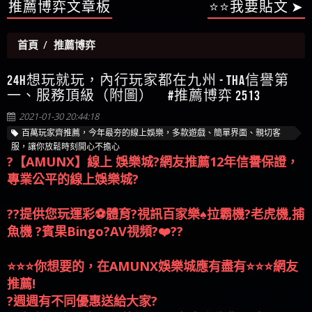
【陳順堪】星匯娛樂城出金幾次後贏錢就不給出
推薦博弈文章板
⭐⭐我要貼文 ➤
被騙資金
ALYWS是詐騙嗎 （ALYWS）無法出金 請小心群組暗椿
者免費援助賴zg369）當當詐騙 當當是不是詐騙 當
金
【陳順堪】黑網出金幾次後贏了就不出金出
當是真的嗎 當當是詐騙嗎 六旬老婦深信當當高獲
【玩運彩】
首頁
推薦博弈
利回報被騙的家破人亡
【asd】唬爛不出金黑網垃圾平台
【蘇俊曄】所以會出金嗎現在也是一樣的狀況
24H想玩就玩，內行玩家都在九州 - THA信譽第
【侯依揚】廢物喔
一、服務頂級（附圖） #推薦博弈 2513
2021-01-30 20:44:18
百萬玩家齊推薦，今年最夯的線上娛樂，多款遊戲、簡單界面、親切客
服，讓你放鬆時刻開心不擔心
?【AMUNX】線上 娛樂城?網友推薦12年信譽保證，
專業公平的線上娛樂城?
??提供您玩運彩⚽️體育?視訊百家樂♠️拉霸機?老虎機,捕
魚機 ?賓果Bingo?AV視頻?‍❤️‍?‍?
⭐️⭐️⭐️你想要的，在AMUNX娛樂城應有盡有⭐️⭐️⭐️網友
推薦!
?週週有不同優惠送給大家?