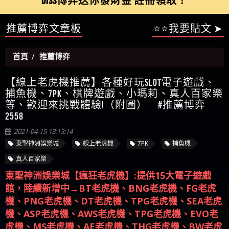
【陳順堪】星匯娛樂城出金幾次後贏錢就不給出
推薦博弈文章板
⭐⭐我要貼文 ➤
被騙資金
ALYWS是詐騙嗎 （ALYWS）無法出金 請小心群組暗椿
者免費援助賴zg369）當當詐騙 當當是不是詐騙 當
金
【陳順堪】黑網出金幾次後贏了就不出金出
當是真的嗎 當當是詐騙嗎 六旬老婦深信當當高獲
【玩運彩】
首頁
推薦博弈
利回報被騙的家破人亡
【asd】唬爛不出金黑網垃圾平台
【蘇俊曄】所以會出金嗎現在也是一樣的狀況
【線上老虎機推薦】各種好玩SLOT電子遊戲、
【侯依揚】廢物喔
捕魚機、7PK、棋牌遊戲、小瑪莉、真人百家樂
等、歡迎來挑戰體驗!（附圖） #推薦博弈
2558
2021-04-15 13:13:14
東聖神洲娛樂城
線上老虎機
7PK
捕魚機
真人百家樂
東聖神洲娛樂城【瘋狂老虎機】:提供15大電子遊戲
館，陸續新增中→BT老虎機、BNG老虎機、FG老虎
機、PNG老虎機、DT老虎機、TPG老虎機、SEA老虎
機、ASP老虎機、AWS老虎機、TPG老虎機、EVO老
虎機、MS老虎機、AE老虎機、THG老虎機、BW老虎
機、SEP沙龍老虎機、DT老虎機、等共計超1000款以
上..中西式不同風格趣味老虎機。