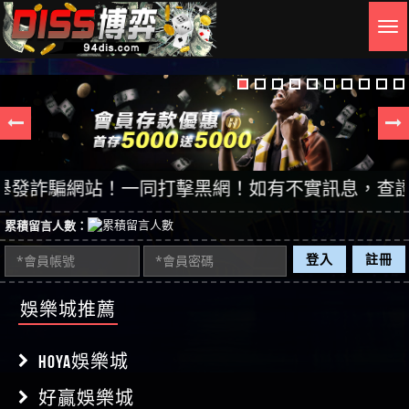
Togg
navig
詐騙網站！一同打擊黑網！如有不實訊息，查證後立即
累積留言人數：
登入
註冊
娛樂城推薦
HOYA娛樂城
好贏娛樂城