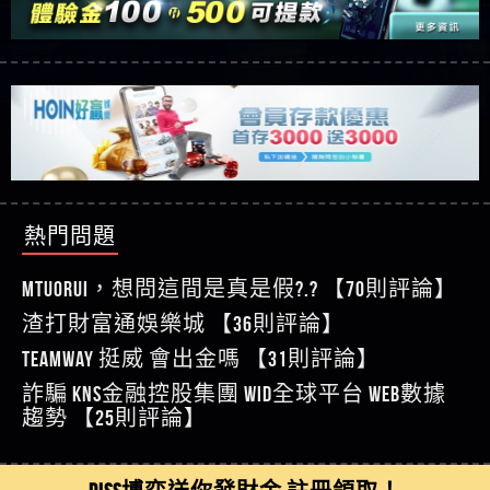
【玩運彩】
利回報被騙的家破人亡
這樣挑！RTP、波動率和平台安全的全攻略！
【推薦博弈】這款《ATG 武俠》老虎機真的猛！玩
【asd】唬爛不出金黑網垃圾平台
過才知道什麼叫超過3萬種中獎方式！
【推薦博弈】BNG電子遊戲完整攻略！熱門老虎
【蘇俊曄】所以會出金嗎現在也是一樣的狀況
機、集鴻運玩法、獨家試玩一次看！
【其他問題】【2025】ATG試玩必看！戰神賽特
【侯依揚】廢物喔
51,000倍數玩法攻略，輕鬆稱霸老虎機！
【其他問題】「拆解力智投資詐騙套路緊急追討
【傑】推代理真的好相處
賴zg369」力智投資是不是詐騙 力智投資是真的嗎
【其他問題】 【遇天盛商行詐騙追回資金賴
【盧鴻傑】請問一下100多萬會出金嗎，有誰可以
力智投資是詐騙嗎 南部老翁還在癡迷力智投資高
zg369】天盛商行詐騙 天盛商行是不是詐騙 天盛商
【其他問題】 受害者援助賴【zg369】退休老翁被
回答
【王亞廷】LINE:kK605638
回報獲利 請不要在匯款
行是真的嗎 天盛商行是詐騙嗎 被天盛商行詐騙一
大戶e點靈詐騙痛不欲生 大戶e點靈是真的嗎 大戶e
【其他問題】 弘記投資詐騙持續收割國人中【免
熱門問題
【王亞廷】#免費手遊#錢龍皇ONLINE#http
招教你拿回
點靈是不是詐騙 大戶e點靈是詐騙嗎 大戶e點靈無
費討回資金賴zg369】弘記投資是詐騙嗎 弘記投資
【其他問題】 被騙追回賴【zg369】KnTop利用新型
【傑】真的
法出金 （大戶e點靈）教你如何規避詐騙陷阱
是不是詐騙 弘記投資是真的嗎 被弘記投資詐騙的
詐騙手法欺詐群眾 KnTop是真的嗎 KnTop是不是詐騙
【其他問題】機台運算專案詐騙持續收割國人中
MTUORUi，想問這間是真是假?.? 【70則評論】
【蔡如軒】黑網一個呵呵
錢怎麼辦 本文教你如何拿回被騙資金
KnTop是詐騙嗎 【KnTop】KnTop無法出金 被KnTop詐騙
【免費討回資金賴zg369】機台運算專案是詐騙嗎
【其他問題】 Hoyabit詐騙持續收割國人中【免費
渣打財富通娛樂城 【36則評論】
【Wei】讚
的錢一招拿回
機台運算專案是不是詐騙 機台運算專案是真的嗎
討回資金賴zg369】Hoyabit是詐騙嗎 Hoyabit是不是詐
【其他問題】KS.M多元化行銷詐騙持續收割國人
【沈樂慧】又是九州??爛死了黑網不要玩
TEAMWAY 挺威 會出金嗎 【31則評論】
被機台運算專案詐騙的錢怎麼辦 本文教你如何拿
騙 Hoyabit是真的嗎 被HoyabitHoyabit詐騙的錢怎麼辦
中【免費討回資金賴zg369】KS.M多元化行銷是詐
【其他問題】免費追回賴「zg369」深度解析野原
【林伊依】爛死了拉贏錢直接鎖帳號可以去吃屎
詐騙 kns金融控股集團 WID全球平台 WEB數據
回被騙資金
本文教你如何拿回被騙資金
騙嗎 KS.M多元化行銷是不是詐騙 KS.M多元化行銷是
家 Family & Love如何詐騙 野原家 Family & Love是不是詐
【其他問題】元盈橋詐騙持續收割國人中【免費
【陳靜茹】推薦小畢，我也是小畢的會員～～
趨勢 【25則評論】
真的嗎 被KS.M多元化行銷詐騙的錢怎麼辦 本文教
騙 野原家 Family & Love是真的嗎 野原家 Family & Love是
討回資金賴zg369】元盈橋是詐騙嗎 元盈橋是不是
【其他問題】被騙追回賴【zg369】M.L.Edge利用新
【黃家羭】推推
你如何拿回被騙資金
詐騙嗎 165多次通報野原家 Family & Love是詐騙平台
詐騙 元盈橋是真的嗎 被元盈橋詐騙的錢怎麼辦
型詐騙手法欺詐群眾 M.L.Edge是真的嗎 M.L.Edge是不
【其他問題】 Robinhood詐騙持續收割國人中【免
【AVA娛樂城】還會自己做假對話來毀謗欸哈哈哈
請遠離
本文教你如何拿回被騙資金
是詐騙 M.L.Edge是詐騙嗎 【M.L.Edge】M.L.Edge無法出
費討回資金賴zg369】Robinhood是詐騙嗎 Robinhood是
【其他問題】FLTO詐騙持續收割國人中【免費討回
DISS博弈送你發財金 註冊領取！
好厲
【陳順堪】黑網不出金
金 被M.L.Edge詐騙的錢一招拿回
不是詐騙 Robinhood是真的嗎 被Robinhood詐騙的錢怎
資金賴zg369】FLTO是詐騙嗎 FLTO是不是詐騙 FLTO是
【其他問題】 遇詐騙求救賴【zg369】八旬老翁被
【黃伊珊】不推薦爛公司
麼辦 本文教你如何拿回被騙資金
真的嗎 被FLTO詐騙的錢怎麼辦 本文教你如何拿回
ALYWS詐騙家破人亡 ALYWS是真的嗎 ALYWS是不是詐騙
【其他問題】 一招教你揭秘新型詐騙手法 （受害