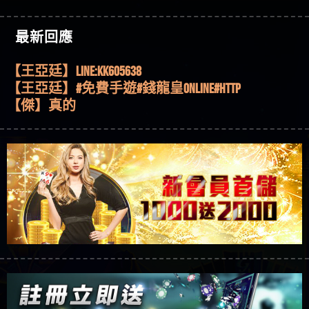
機、集鴻運玩法、獨家試玩一次看！
【其他問題】【2025】ATG試玩必看！戰神賽特
51,000倍數玩法攻略，輕鬆稱霸老虎機！
【其他問題】「拆解力智投資詐騙套路緊急追討
【傑】推代理真的好相處
最新回應
賴zg369」力智投資是不是詐騙 力智投資是真的嗎
【其他問題】 【遇天盛商行詐騙追回資金賴
【盧鴻傑】請問一下100多萬會出金嗎，有誰可以
力智投資是詐騙嗎 南部老翁還在癡迷力智投資高
zg369】天盛商行詐騙 天盛商行是不是詐騙 天盛商
【其他問題】 受害者援助賴【zg369】退休老翁被
回答
【王亞廷】LINE:kK605638
回報獲利 請不要在匯款
行是真的嗎 天盛商行是詐騙嗎 被天盛商行詐騙一
大戶e點靈詐騙痛不欲生 大戶e點靈是真的嗎 大戶e
【其他問題】 弘記投資詐騙持續收割國人中【免
【王亞廷】#免費手遊#錢龍皇ONLINE#http
招教你拿回
點靈是不是詐騙 大戶e點靈是詐騙嗎 大戶e點靈無
費討回資金賴zg369】弘記投資是詐騙嗎 弘記投資
【其他問題】 被騙追回賴【zg369】KnTop利用新型
【傑】真的
法出金 （大戶e點靈）教你如何規避詐騙陷阱
是不是詐騙 弘記投資是真的嗎 被弘記投資詐騙的
詐騙手法欺詐群眾 KnTop是真的嗎 KnTop是不是詐騙
【其他問題】機台運算專案詐騙持續收割國人中
【蔡如軒】黑網一個呵呵
錢怎麼辦 本文教你如何拿回被騙資金
KnTop是詐騙嗎 【KnTop】KnTop無法出金 被KnTop詐騙
【免費討回資金賴zg369】機台運算專案是詐騙嗎
【其他問題】 Hoyabit詐騙持續收割國人中【免費
【Wei】讚
的錢一招拿回
機台運算專案是不是詐騙 機台運算專案是真的嗎
討回資金賴zg369】Hoyabit是詐騙嗎 Hoyabit是不是詐
【其他問題】KS.M多元化行銷詐騙持續收割國人
【沈樂慧】又是九州??爛死了黑網不要玩
被機台運算專案詐騙的錢怎麼辦 本文教你如何拿
騙 Hoyabit是真的嗎 被HoyabitHoyabit詐騙的錢怎麼辦
中【免費討回資金賴zg369】KS.M多元化行銷是詐
【其他問題】免費追回賴「zg369」深度解析野原
【林伊依】爛死了拉贏錢直接鎖帳號可以去吃屎
回被騙資金
本文教你如何拿回被騙資金
騙嗎 KS.M多元化行銷是不是詐騙 KS.M多元化行銷是
家 Family & Love如何詐騙 野原家 Family & Love是不是詐
【其他問題】元盈橋詐騙持續收割國人中【免費
【陳靜茹】推薦小畢，我也是小畢的會員～～
真的嗎 被KS.M多元化行銷詐騙的錢怎麼辦 本文教
騙 野原家 Family & Love是真的嗎 野原家 Family & Love是
討回資金賴zg369】元盈橋是詐騙嗎 元盈橋是不是
【其他問題】被騙追回賴【zg369】M.L.Edge利用新
【黃家羭】推推
你如何拿回被騙資金
詐騙嗎 165多次通報野原家 Family & Love是詐騙平台
詐騙 元盈橋是真的嗎 被元盈橋詐騙的錢怎麼辦
型詐騙手法欺詐群眾 M.L.Edge是真的嗎 M.L.Edge是不
【其他問題】 Robinhood詐騙持續收割國人中【免
【AVA娛樂城】還會自己做假對話來毀謗欸哈哈哈
請遠離
本文教你如何拿回被騙資金
是詐騙 M.L.Edge是詐騙嗎 【M.L.Edge】M.L.Edge無法出
費討回資金賴zg369】Robinhood是詐騙嗎 Robinhood是
【其他問題】FLTO詐騙持續收割國人中【免費討回
好厲
【陳順堪】黑網不出金
金 被M.L.Edge詐騙的錢一招拿回
不是詐騙 Robinhood是真的嗎 被Robinhood詐騙的錢怎
資金賴zg369】FLTO是詐騙嗎 FLTO是不是詐騙 FLTO是
【其他問題】 遇詐騙求救賴【zg369】八旬老翁被
【黃伊珊】不推薦爛公司
麼辦 本文教你如何拿回被騙資金
真的嗎 被FLTO詐騙的錢怎麼辦 本文教你如何拿回
ALYWS詐騙家破人亡 ALYWS是真的嗎 ALYWS是不是詐騙
【其他問題】 一招教你揭秘新型詐騙手法 （受害
【陳順堪】星匯娛樂城出金幾次後贏錢就不給出
被騙資金
ALYWS是詐騙嗎 （ALYWS）無法出金 請小心群組暗椿
者免費援助賴zg369）當當詐騙 當當是不是詐騙 當
【其他問題】用理性數據指路，開啟你的高回報
金
【陳順堪】黑網出金幾次後贏了就不出金出
當是真的嗎 當當是詐騙嗎 六旬老婦深信當當高獲
娛樂之旅
【其他問題】【老玩家不藏私】2025 線上老虎機