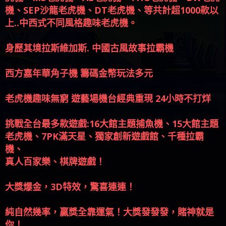
身歷其境拉斯維加斯. 中國古風故事拉霸機
西方嘉年華角子機 籌碼金幣玩法多元
老虎機趣味無窮 遊藝場機台經典重現 24小時不打烊
挑戰全台最多款遊戲:16大館主題捕魚機、15大館主題
老虎機、7PK滿天星、獨家創新遊戲館、千種拉霸
機、
真人百家樂、棋牌遊戲！
大獎爆金，3D特效，驚喜連連！
純自然幾率，贏獎全靠運氣！大獎發發發，賭神就是
你！