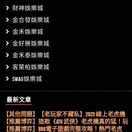
財神娛樂城
金合發娛樂城
金禾娛樂城
金好勝娛樂城
金禾泰娛樂城
客萊柏娛樂城
SWAG娛樂城
最新文章
【其他問題】用理性數據指路，開啟你的高回報
娛樂之旅
【其他問題】【老玩家不藏私】2025 線上老虎機
這樣挑！RTP、波動率和平台安全的全攻略！
【推薦博弈】這款《ATG 武俠》老虎機真的猛！玩
過才知道什麼叫超過3萬種中獎方式！
【推薦博弈】BNG電子遊戲完整攻略！熱門老虎