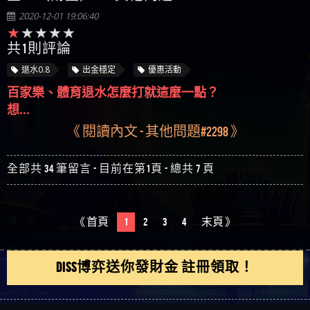
共1則評論
退水0.8
出金穩定
優惠活動
百家樂、體育退水怎麼打就這麼一點？
想...
《 閱讀內文 - 其他問題#2298 》
全部共 34 筆留言 - 目前在第1頁 - 總共 7 頁
《 首頁
1
2
3
4
末頁 》
DISS博弈送你發財金 註冊領取！