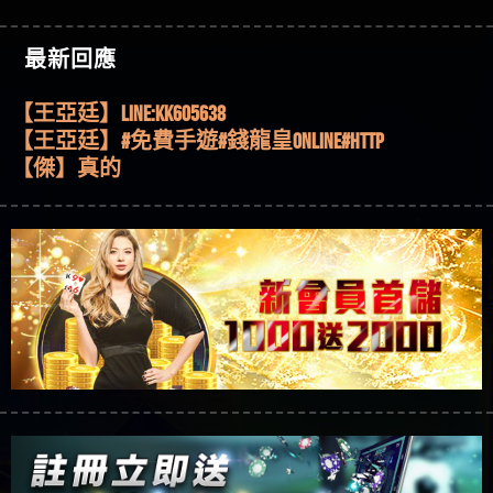
機、集鴻運玩法、獨家試玩一次看！
【其他問題】【2025】ATG試玩必看！戰神賽特
51,000倍數玩法攻略，輕鬆稱霸老虎機！
【其他問題】「拆解力智投資詐騙套路緊急追討
【傑】推代理真的好相處
最新回應
賴zg369」力智投資是不是詐騙 力智投資是真的嗎
【其他問題】 【遇天盛商行詐騙追回資金賴
【盧鴻傑】請問一下100多萬會出金嗎，有誰可以
力智投資是詐騙嗎 南部老翁還在癡迷力智投資高
zg369】天盛商行詐騙 天盛商行是不是詐騙 天盛商
【其他問題】 受害者援助賴【zg369】退休老翁被
回答
【王亞廷】LINE:kK605638
回報獲利 請不要在匯款
行是真的嗎 天盛商行是詐騙嗎 被天盛商行詐騙一
大戶e點靈詐騙痛不欲生 大戶e點靈是真的嗎 大戶e
【其他問題】 弘記投資詐騙持續收割國人中【免
【王亞廷】#免費手遊#錢龍皇ONLINE#http
招教你拿回
點靈是不是詐騙 大戶e點靈是詐騙嗎 大戶e點靈無
費討回資金賴zg369】弘記投資是詐騙嗎 弘記投資
【其他問題】 被騙追回賴【zg369】KnTop利用新型
【傑】真的
法出金 （大戶e點靈）教你如何規避詐騙陷阱
是不是詐騙 弘記投資是真的嗎 被弘記投資詐騙的
詐騙手法欺詐群眾 KnTop是真的嗎 KnTop是不是詐騙
【其他問題】機台運算專案詐騙持續收割國人中
【蔡如軒】黑網一個呵呵
錢怎麼辦 本文教你如何拿回被騙資金
KnTop是詐騙嗎 【KnTop】KnTop無法出金 被KnTop詐騙
【免費討回資金賴zg369】機台運算專案是詐騙嗎
【其他問題】 Hoyabit詐騙持續收割國人中【免費
【Wei】讚
的錢一招拿回
機台運算專案是不是詐騙 機台運算專案是真的嗎
討回資金賴zg369】Hoyabit是詐騙嗎 Hoyabit是不是詐
【其他問題】KS.M多元化行銷詐騙持續收割國人
【沈樂慧】又是九州??爛死了黑網不要玩
被機台運算專案詐騙的錢怎麼辦 本文教你如何拿
騙 Hoyabit是真的嗎 被HoyabitHoyabit詐騙的錢怎麼辦
中【免費討回資金賴zg369】KS.M多元化行銷是詐
【其他問題】免費追回賴「zg369」深度解析野原
【林伊依】爛死了拉贏錢直接鎖帳號可以去吃屎
回被騙資金
本文教你如何拿回被騙資金
騙嗎 KS.M多元化行銷是不是詐騙 KS.M多元化行銷是
家 Family & Love如何詐騙 野原家 Family & Love是不是詐
【其他問題】元盈橋詐騙持續收割國人中【免費
【陳靜茹】推薦小畢，我也是小畢的會員～～
真的嗎 被KS.M多元化行銷詐騙的錢怎麼辦 本文教
騙 野原家 Family & Love是真的嗎 野原家 Family & Love是
討回資金賴zg369】元盈橋是詐騙嗎 元盈橋是不是
【其他問題】被騙追回賴【zg369】M.L.Edge利用新
【黃家羭】推推
你如何拿回被騙資金
詐騙嗎 165多次通報野原家 Family & Love是詐騙平台
詐騙 元盈橋是真的嗎 被元盈橋詐騙的錢怎麼辦
型詐騙手法欺詐群眾 M.L.Edge是真的嗎 M.L.Edge是不
【其他問題】 Robinhood詐騙持續收割國人中【免
【AVA娛樂城】還會自己做假對話來毀謗欸哈哈哈
請遠離
本文教你如何拿回被騙資金
是詐騙 M.L.Edge是詐騙嗎 【M.L.Edge】M.L.Edge無法出
費討回資金賴zg369】Robinhood是詐騙嗎 Robinhood是
【其他問題】FLTO詐騙持續收割國人中【免費討回
好厲
【陳順堪】黑網不出金
金 被M.L.Edge詐騙的錢一招拿回
不是詐騙 Robinhood是真的嗎 被Robinhood詐騙的錢怎
資金賴zg369】FLTO是詐騙嗎 FLTO是不是詐騙 FLTO是
【其他問題】 遇詐騙求救賴【zg369】八旬老翁被
【黃伊珊】不推薦爛公司
麼辦 本文教你如何拿回被騙資金
真的嗎 被FLTO詐騙的錢怎麼辦 本文教你如何拿回
ALYWS詐騙家破人亡 ALYWS是真的嗎 ALYWS是不是詐騙
【其他問題】 一招教你揭秘新型詐騙手法 （受害
【陳順堪】星匯娛樂城出金幾次後贏錢就不給出
被騙資金
ALYWS是詐騙嗎 （ALYWS）無法出金 請小心群組暗椿
者免費援助賴zg369）當當詐騙 當當是不是詐騙 當
【其他問題】用理性數據指路，開啟你的高回報
金
【陳順堪】黑網出金幾次後贏了就不出金出
當是真的嗎 當當是詐騙嗎 六旬老婦深信當當高獲
娛樂之旅
【其他問題】【老玩家不藏私】2025 線上老虎機