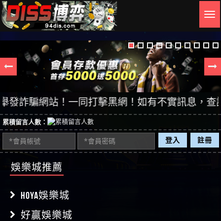
Togg
navig
詐騙網站！一同打擊黑網！如有不實訊息，查證後立即
累積留言人數：
登入
註冊
娛樂城推薦
HOYA娛樂城
好贏娛樂城