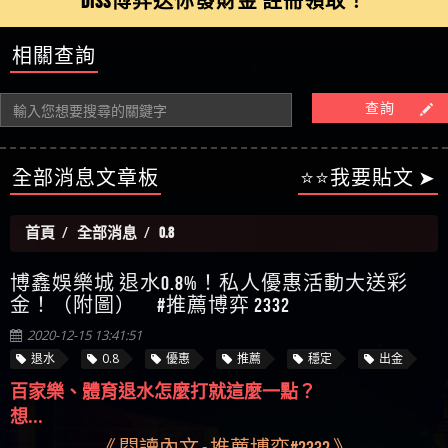
【陳順堪】星匯娛樂城出金幾次後贏錢就不給出
相關查詢
被騙資金
ALYWS是詐騙嗎 （ALYWS）無法出金 請小心群組暗椿
者免費援助賴zg369）當當詐騙 當當是不是詐騙 當
金
【陳順堪】黑網出金幾次後贏了就不出金出
當是真的嗎 當當是詐騙嗎 六旬老婦深信當當高獲
【玩運彩】
查詢
利回報被騙的家破人亡
【asd】唬爛不出金黑網垃圾平台
【蘇俊曄】所以會出金嗎現在也是一樣的狀況
【侯依揚】廢物喔
全部消息文章板
⭐⭐我要貼文 ➤
首頁
全部消息
0.8
博鑫娛樂城 退水0.8%！私人優惠活動大送彩
金！（附圖） #推薦博弈 2332
2020-12-15 13:41:51
退水
0.8
優惠
推薦
穩定
出金
百家樂、體育退水怎麼打就這麼一點？
想...
《 閱讀內文 - 推薦博弈#2332 》