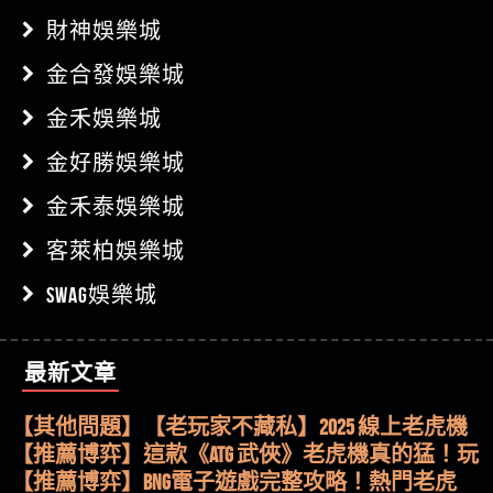
財神娛樂城
金合發娛樂城
金禾娛樂城
金好勝娛樂城
金禾泰娛樂城
客萊柏娛樂城
SWAG娛樂城
最新文章
【其他問題】用理性數據指路，開啟你的高回報
娛樂之旅
【其他問題】【老玩家不藏私】2025 線上老虎機
這樣挑！RTP、波動率和平台安全的全攻略！
【推薦博弈】這款《ATG 武俠》老虎機真的猛！玩
過才知道什麼叫超過3萬種中獎方式！
【推薦博弈】BNG電子遊戲完整攻略！熱門老虎