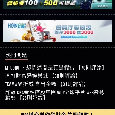
【玩運彩】
利回報被騙的家破人亡
這樣挑！RTP、波動率和平台安全的全攻略！
【推薦博弈】這款《ATG 武俠》老虎機真的猛！玩
【asd】唬爛不出金黑網垃圾平台
過才知道什麼叫超過3萬種中獎方式！
【推薦博弈】BNG電子遊戲完整攻略！熱門老虎
【蘇俊曄】所以會出金嗎現在也是一樣的狀況
機、集鴻運玩法、獨家試玩一次看！
【其他問題】【2025】ATG試玩必看！戰神賽特
【侯依揚】廢物喔
51,000倍數玩法攻略，輕鬆稱霸老虎機！
【其他問題】「拆解力智投資詐騙套路緊急追討
【傑】推代理真的好相處
賴zg369」力智投資是不是詐騙 力智投資是真的嗎
【其他問題】 【遇天盛商行詐騙追回資金賴
【盧鴻傑】請問一下100多萬會出金嗎，有誰可以
力智投資是詐騙嗎 南部老翁還在癡迷力智投資高
zg369】天盛商行詐騙 天盛商行是不是詐騙 天盛商
【其他問題】 受害者援助賴【zg369】退休老翁被
回答
【王亞廷】LINE:kK605638
回報獲利 請不要在匯款
行是真的嗎 天盛商行是詐騙嗎 被天盛商行詐騙一
大戶e點靈詐騙痛不欲生 大戶e點靈是真的嗎 大戶e
【其他問題】 弘記投資詐騙持續收割國人中【免
熱門問題
【王亞廷】#免費手遊#錢龍皇ONLINE#http
招教你拿回
點靈是不是詐騙 大戶e點靈是詐騙嗎 大戶e點靈無
費討回資金賴zg369】弘記投資是詐騙嗎 弘記投資
【其他問題】 被騙追回賴【zg369】KnTop利用新型
【傑】真的
法出金 （大戶e點靈）教你如何規避詐騙陷阱
是不是詐騙 弘記投資是真的嗎 被弘記投資詐騙的
詐騙手法欺詐群眾 KnTop是真的嗎 KnTop是不是詐騙
【其他問題】機台運算專案詐騙持續收割國人中
MTUORUi，想問這間是真是假?.? 【70則評論】
【蔡如軒】黑網一個呵呵
錢怎麼辦 本文教你如何拿回被騙資金
KnTop是詐騙嗎 【KnTop】KnTop無法出金 被KnTop詐騙
【免費討回資金賴zg369】機台運算專案是詐騙嗎
【其他問題】 Hoyabit詐騙持續收割國人中【免費
渣打財富通娛樂城 【36則評論】
【Wei】讚
的錢一招拿回
機台運算專案是不是詐騙 機台運算專案是真的嗎
討回資金賴zg369】Hoyabit是詐騙嗎 Hoyabit是不是詐
【其他問題】KS.M多元化行銷詐騙持續收割國人
【沈樂慧】又是九州??爛死了黑網不要玩
TEAMWAY 挺威 會出金嗎 【31則評論】
被機台運算專案詐騙的錢怎麼辦 本文教你如何拿
騙 Hoyabit是真的嗎 被HoyabitHoyabit詐騙的錢怎麼辦
中【免費討回資金賴zg369】KS.M多元化行銷是詐
【其他問題】免費追回賴「zg369」深度解析野原
【林伊依】爛死了拉贏錢直接鎖帳號可以去吃屎
詐騙 kns金融控股集團 WID全球平台 WEB數據
回被騙資金
本文教你如何拿回被騙資金
騙嗎 KS.M多元化行銷是不是詐騙 KS.M多元化行銷是
家 Family & Love如何詐騙 野原家 Family & Love是不是詐
【其他問題】元盈橋詐騙持續收割國人中【免費
【陳靜茹】推薦小畢，我也是小畢的會員～～
趨勢 【25則評論】
真的嗎 被KS.M多元化行銷詐騙的錢怎麼辦 本文教
騙 野原家 Family & Love是真的嗎 野原家 Family & Love是
討回資金賴zg369】元盈橋是詐騙嗎 元盈橋是不是
【其他問題】被騙追回賴【zg369】M.L.Edge利用新
【黃家羭】推推
你如何拿回被騙資金
詐騙嗎 165多次通報野原家 Family & Love是詐騙平台
詐騙 元盈橋是真的嗎 被元盈橋詐騙的錢怎麼辦
型詐騙手法欺詐群眾 M.L.Edge是真的嗎 M.L.Edge是不
【其他問題】 Robinhood詐騙持續收割國人中【免
【AVA娛樂城】還會自己做假對話來毀謗欸哈哈哈
請遠離
本文教你如何拿回被騙資金
是詐騙 M.L.Edge是詐騙嗎 【M.L.Edge】M.L.Edge無法出
費討回資金賴zg369】Robinhood是詐騙嗎 Robinhood是
【其他問題】FLTO詐騙持續收割國人中【免費討回
DISS博弈送你發財金 註冊領取！
好厲
【陳順堪】黑網不出金
金 被M.L.Edge詐騙的錢一招拿回
不是詐騙 Robinhood是真的嗎 被Robinhood詐騙的錢怎
資金賴zg369】FLTO是詐騙嗎 FLTO是不是詐騙 FLTO是
【其他問題】 遇詐騙求救賴【zg369】八旬老翁被
【黃伊珊】不推薦爛公司
麼辦 本文教你如何拿回被騙資金
真的嗎 被FLTO詐騙的錢怎麼辦 本文教你如何拿回
ALYWS詐騙家破人亡 ALYWS是真的嗎 ALYWS是不是詐騙
【其他問題】 一招教你揭秘新型詐騙手法 （受害